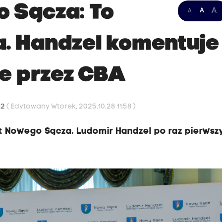
 Sącza: To
A
A
A
a. Handzel komentuje
e przez CBA
12
( Edytowany Wtorek, 2025.10.28 11:58 )
nt Nowego Sącza. Ludomir Handzel po raz pierwsz