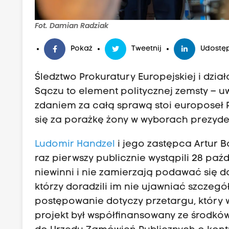
Fot. Damian Radziak
Pokaż
Tweetnij
Udostęp
Śledztwo Prokuratury Europejskiej i dz
Sączu to element politycznej zemsty – 
zdaniem za całą sprawą stoi europoseł P
się za porażkę żony w wyborach prezyd
Ludomir Handzel
i jego zastępca Artur 
raz pierwszy publicznie wystąpili 28 pa
niewinni i nie zamierzają podawać się do
którzy doradzili im nie ujawniać szczegó
postępowanie dotyczy przetargu, który
projekt był współfinansowany ze środków