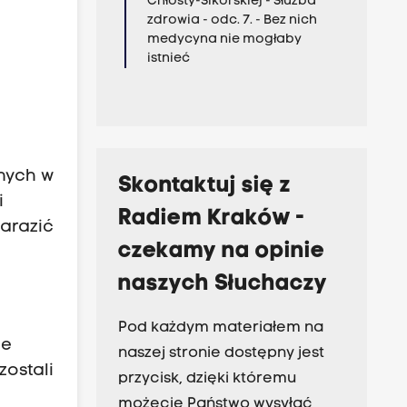
Chłosty-Sikorskiej - Służba
zdrowia - odc. 7. - Bez nich
medycyna nie mogłaby
istnieć
o
nych w
Skontaktuj się z
i
Radiem Kraków -
arazić
czekamy na opinie
naszych Słuchaczy
Pod każdym materiałem na
ie
naszej stronie dostępny jest
ostali
przycisk, dzięki któremu
możecie Państwo wysyłać