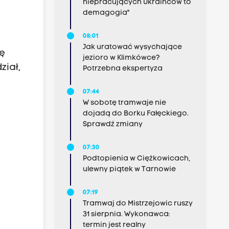
niepracujących Ukraińców to
demagogia"
08:01
Jak uratować wysychające
kę
jezioro w Klimkówce?
iał,
Potrzebna ekspertyza
07:44
W sobotę tramwaje nie
dojadą do Borku Fałęckiego.
Sprawdź zmiany
07:30
Podtopienia w Ciężkowicach,
ulewny piątek w Tarnowie
07:19
Tramwaj do Mistrzejowic ruszy
31 sierpnia. Wykonawca:
termin jest realny