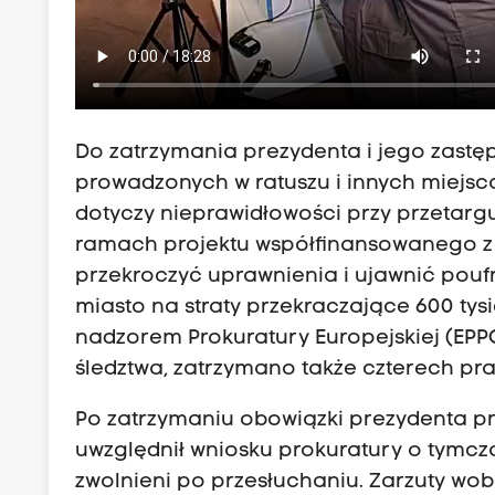
Do zatrzymania prezydenta i jego zastę
prowadzonych w ratuszu i innych miejsca
dotyczy nieprawidłowości przy przetarg
ramach projektu współfinansowanego z f
przekroczyć uprawnienia i ujawnić pouf
miasto na straty przekraczające 600 ty
nadzorem Prokuratury Europejskiej (EPP
śledztwa, zatrzymano także czterech pra
Po zatrzymaniu obowiązki prezydenta p
uwzględnił wniosku prokuratury o tymcz
zwolnieni po przesłuchaniu. Zarzuty wobe