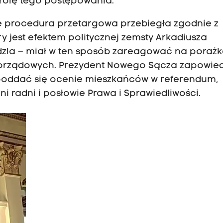
rolę tego postępowania.
że procedura przetargowa przebiegła zgodnie z
 jest efektem politycznej zemsty Arkadiusza
dzla – miał w ten sposób zareagować na poraż
orządowych. Prezydent Nowego Sącza zapowiedz
w poddać się ocenie mieszkańców w referendum,
ni radni i posłowie Prawa i Sprawiedliwości.