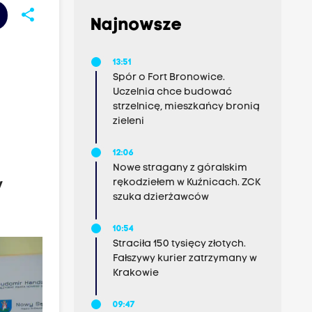
share
Najnowsze
13:51
Spór o Fort Bronowice.
Uczelnia chce budować
strzelnicę, mieszkańcy bronią
zieleni
12:06
Nowe stragany z góralskim
rękodziełem w Kuźnicach. ZCK
y
szuka dzierżawców
10:54
Straciła 150 tysięcy złotych.
Fałszywy kurier zatrzymany w
Krakowie
09:47