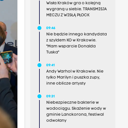
Wisła Kraków gra o kolejną
wygraną u siebie. TRANSMISJA
MECZU Z WISŁĄ PŁOCK
09:46
Nie będzie innego kandydata
z szyldem KO w Krakowie.
"Mam wsparcie Donalda
Tuska"
09:41
Andy Warhol w Krakowie. Nie
tylko Marilyn i puszka zupy,
inne oblicze artysty
09:31
Niebezpieczne bakterie w
wodociągu. Skażenie wody w
gminie Lanckorona, festiwal
odwołany