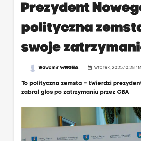
Prezydent Nowego
polityczna zemst
swoje zatrzymani
date_range
Sławomir
WRONA
Wtorek, 2025.10.28 11:
To polityczna zemsta – twierdzi prezyde
zabrał głos po zatrzymaniu przez CBA