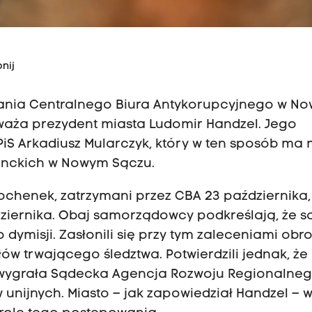
nij
iałania Centralnego Biura Antykorupcyjnego w N
uważa prezydent miasta Ludomir Handzel. Jego
iS Arkadiusz Mularczyk, który w ten sposób ma 
enckich w Nowym Sączu.
Bochenek, zatrzymani przez CBA 23 października,
ździernika. Obaj samorządowcy podkreślają, że s
 dymisji. Zasłonili się przy tym zaleceniami obr
łów trwającego śledztwa. Potwierdzili jednak, że
 wygrała Sądecka Agencja Rozwoju Regionalneg
 unijnych. Miasto – jak zapowiedział Handzel – w