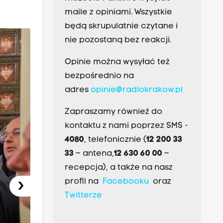
maile z opiniami. Wszystkie
będą skrupulatnie czytane i
nie pozostaną bez reakcji.
Opinie można wysyłać też
bezpośrednio na
adres
opinie@radiokrakow.pl
Zapraszamy również do
kontaktu z nami poprzez SMS -
4080
, telefonicznie (
12 200 33
33
– antena,
12 630 60 00
–
recepcja), a także na nasz
›
profil na
Facebooku
oraz
Twitterze