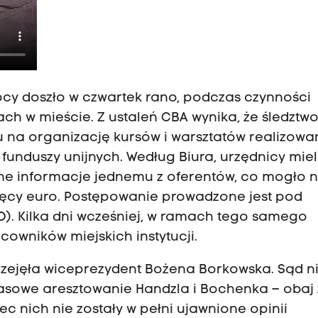
pcy doszło w czwartek rano, podczas czynności
ch w mieście. Z ustaleń CBA wynika, że śledztw
u na organizację kursów i warsztatów realizowa
unduszy unijnych. Według Biura, urzędnicy miel
ne informacje jednemu z oferentów, co mogło n
sięcy euro. Postępowanie prowadzone jest pod
O). Kilka dni wcześniej, w ramach tego samego
cowników miejskich instytucji.
rzejęła wiceprezydent Bożena Borkowska. Sąd n
asowe aresztowanie Handzla i Bochenka – obaj z
c nich nie zostały w pełni ujawnione opinii