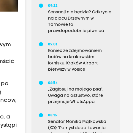
09:22
Sensacji nie będzie? Odkrycie
na placu Drzewnym w
Tarnowie to
prawdopodobnie piwnica
owym
09:01
Koniec ze zdejmowaniem
butów na krakowskim
mścić
lotnisku. Kraków Airport
pierwszy w Polsce
 po
08:54
„Zagłosuj na mojego psa”.
ą
Uwaga na oszustwo, które
ońców,
przejmuje WhatsAppa
08:15
o, a
Senator Monika Piątkowska
ystąpi
(KO): "Pomysł deportowania