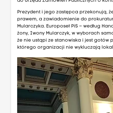
do Urzędu Zamówień Publicznych o kont
Prezydent i jego zastępca przekonują, 
prawem, a zawiadomienie do prokuratury
Mularczyka. Europoseł PiS – według Han
żony, Iwony Mularczyk, w wyborach sam
że nie ustąpi ze stanowiska i jest gotó
którego organizacji nie wykluczają lokal