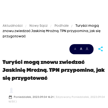
Aktualności
Nowy Sącz
Podhale
Turyści mogą
znowu zwiedzać Jaskinię Mroźną. TPN przypomina, jak się
przygotować
share
A
A
A
Turyści mogą znowu zwiedzać
Jaskinię Mroźną. TPN przypomina, jak
się przygotować
date_range
Poniedziałek, 2023.09.04 16:21
( Edytowany Poniedziałek, 2023.09.04
16:50 )