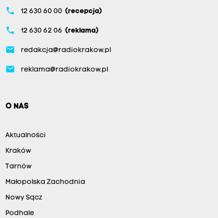
phone
12 630 60 00
(recepcja)
phone
12 630 62 06
(reklama)
email
redakcja@radiokrakow.pl
email
reklama@radiokrakow.pl
O NAS
Aktualności
Kraków
Tarnów
Małopolska Zachodnia
Nowy Sącz
Podhale