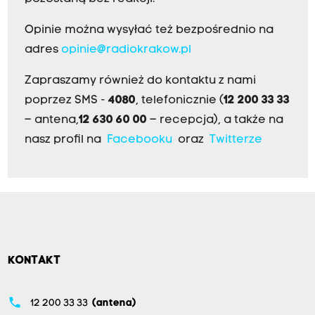
Opinie można wysyłać też bezpośrednio na
adres
opinie@radiokrakow.pl
Zapraszamy również do kontaktu z nami
poprzez SMS -
4080
, telefonicznie (
12 200 33 33
– antena,
12 630 60 00
– recepcja), a także na
nasz profil na
Facebooku
oraz
Twitterze
KONTAKT
phone
12 200 33 33
(antena)