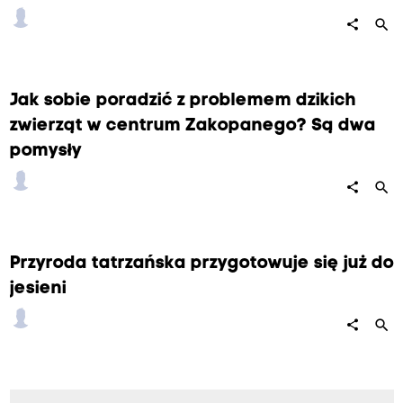
search
share
Jak sobie poradzić z problemem dzikich
zwierząt w centrum Zakopanego? Są dwa
pomysły
search
share
Przyroda tatrzańska przygotowuje się już do
jesieni
search
share