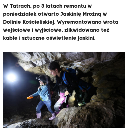
W Tatrach, po 3 latach remontu w
poniedziałek otwarto Jaskinię Mroźną w
Dolinie Kościeliskiej. Wyremontowano wrota
wejściowe i wyjściowe, zlikwidowano też
kable i sztuczne oświetlenie jaskini.