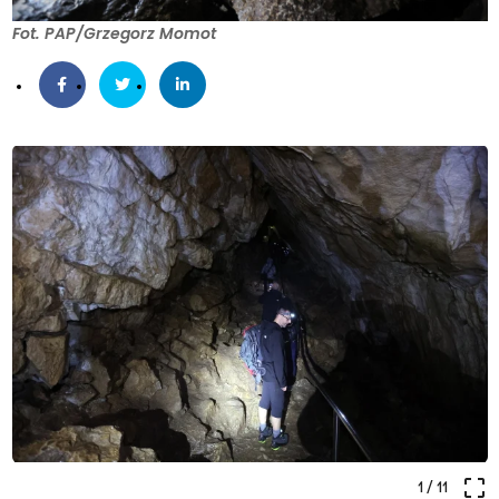
Fot. PAP/Grzegorz Momot
crop_free
1
/ 11