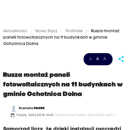
Aktualności
Nowy Sącz
Podhale
Rusza montaż
paneli fotowoltaicznych na 11 budynkach w gminie
Ochotnica Dolna
share
A
A
A
Rusza montaż paneli
fotowoltaicznych na 11 budynkach w
gminie Ochotnica Dolna
Krystyna
PASEK
date_range
Piątek, 2023.09.15 14:49
( Edytowany Piątek, 2023.09.15 14:57 )
Samorząd liczy, że dzięki instalacji oszczędzi