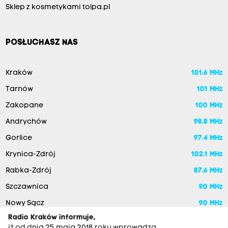
Sklep z kosmetykami tolpa.pl
POSŁUCHASZ NAS
Kraków
101.6 MHz
Tarnów
101 MHz
Zakopane
100 MHz
Andrychów
98.8 MHz
Gorlice
97.4 MHz
Krynica-Zdrój
102.1 MHz
Rabka-Zdrój
87.6 MHz
Szczawnica
90 MHz
Nowy Sącz
90 MHz
Radio Kraków informuje,
iż od dnia 25 maja 2018 roku wprowadza