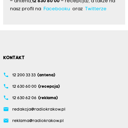
– antena,
12 630 60 00
– recepcja), a także na
nasz profil na
Facebooku
oraz
Twitterze
KONTAKT
phone
12 200 33 33
(antena)
phone
12 630 60 00
(recepcja)
phone
12 630 62 06
(reklama)
email
redakcja@radiokrakow.pl
email
reklama@radiokrakow.pl