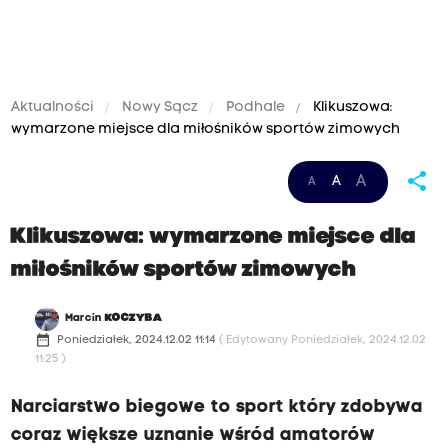
Aktualności
Nowy Sącz
Podhale
Klikuszowa:
wymarzone miejsce dla miłośników sportów zimowych
share
A
A
A
Klikuszowa: wymarzone miejsce dla
miłośników sportów zimowych
Marcin
KOCZYBA
date_range
Poniedziałek, 2024.12.02 11:14
( Edytowany Poniedziałek, 2024.12.02
11:25 )
Narciarstwo biegowe to sport który zdobywa
coraz większe uznanie wśród amatorów