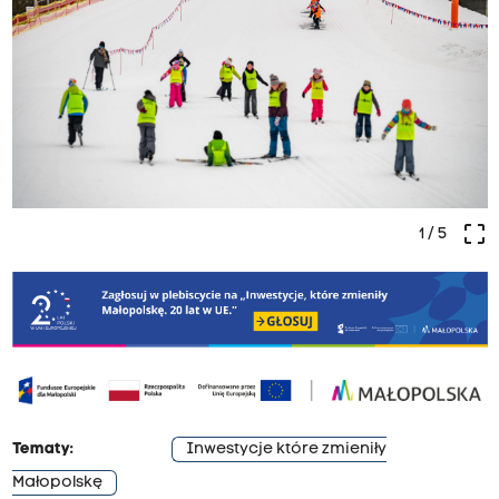
crop_free
1
/ 5
Tematy:
Inwestycje które zmieniły
Małopolskę