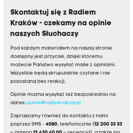
Skontaktuj się z Radiem
Kraków - czekamy na opinie
naszych Słuchaczy
Pod każdym materiałem na naszej stronie
dostępny jest przycisk, dzięki któremu
możecie Państwo wysyłać maile z opiniami.
Wszystkie będą skrupulatnie czytane i nie
pozostaną bez reakcji.
Opinie można wysyłać też bezpośrednio na
adres
opinie@radiokrakow.pl
Zapraszamy również do kontaktu z nami
poprzez SMS -
4080
, telefonicznie (
12 200 33 33
– antena,
12 630 60 00
– recepcja), a także na