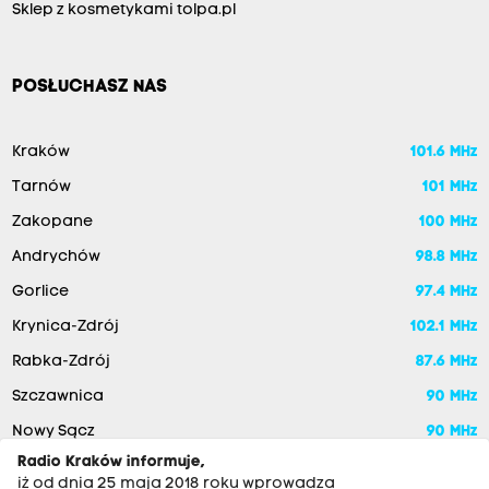
Sklep z kosmetykami tolpa.pl
POSŁUCHASZ NAS
Kraków
101.6 MHz
Tarnów
101 MHz
Zakopane
100 MHz
Andrychów
98.8 MHz
Gorlice
97.4 MHz
Krynica-Zdrój
102.1 MHz
Rabka-Zdrój
87.6 MHz
Szczawnica
90 MHz
Nowy Sącz
90 MHz
Radio Kraków informuje,
iż od dnia 25 maja 2018 roku wprowadza