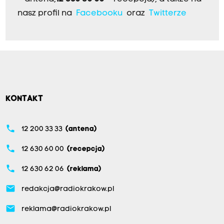
nasz profil na
Facebooku
oraz
Twitterze
KONTAKT
phone
12 200 33 33
(antena)
phone
12 630 60 00
(recepcja)
phone
12 630 62 06
(reklama)
email
redakcja@radiokrakow.pl
email
reklama@radiokrakow.pl