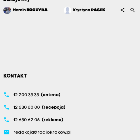
search
share
Marcin
KOCZYBA
Krystyna
PASEK
KONTAKT
phone
12 200 33 33
(antena)
phone
12 630 60 00
(recepcja)
phone
12 630 62 06
(reklama)
email
redakcja@radiokrakow.pl