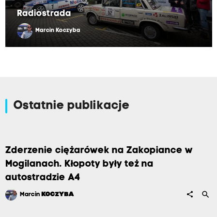
Radiostrada
Marcin Koczyba
Ostatnie publikacje
Zderzenie ciężarówek na Zakopiance w
Mogilanach. Kłopoty były też na
autostradzie A4
search
share
Marcin
KOCZYBA