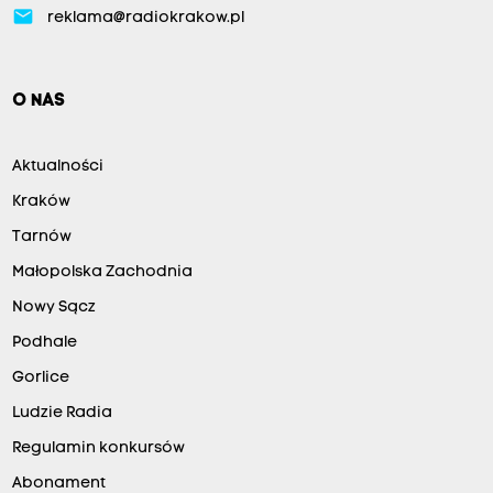
email
reklama@radiokrakow.pl
O NAS
Aktualności
Kraków
Tarnów
Małopolska Zachodnia
Nowy Sącz
Podhale
Gorlice
Ludzie Radia
Regulamin konkursów
Abonament