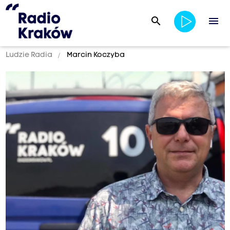
search
menu
Ludzie Radia
Marcin Koczyba