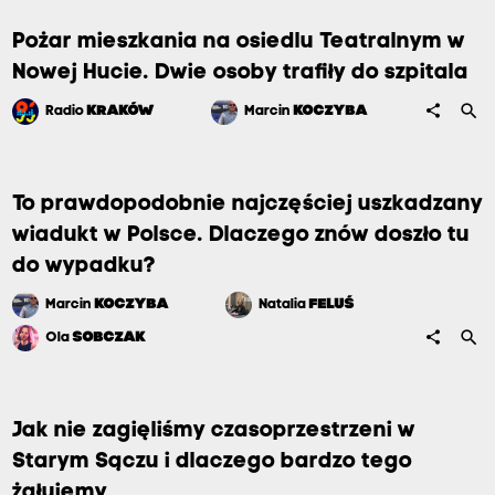
Pożar mieszkania na osiedlu Teatralnym w
Nowej Hucie. Dwie osoby trafiły do szpitala
search
share
Radio
KRAKÓW
Marcin
KOCZYBA
To prawdopodobnie najczęściej uszkadzany
wiadukt w Polsce. Dlaczego znów doszło tu
do wypadku?
Marcin
KOCZYBA
Natalia
FELUŚ
search
share
Ola
SOBCZAK
Jak nie zagięliśmy czasoprzestrzeni w
Starym Sączu i dlaczego bardzo tego
żałujemy