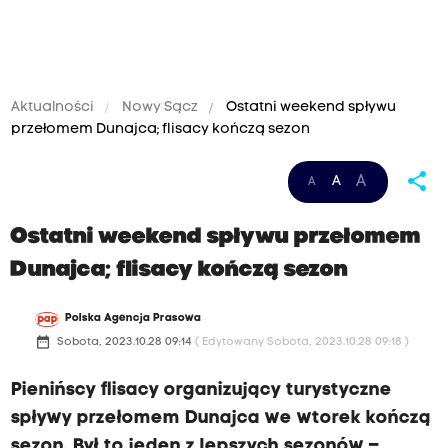
Aktualności
Nowy Sącz
Ostatni weekend spływu
przełomem Dunajca; flisacy kończą sezon
share
A
A
A
Ostatni weekend spływu przełomem
Dunajca; flisacy kończą sezon
Polska Agencja Prasowa
date_range
Sobota, 2023.10.28 09:14
( Edytowany Sobota, 2023.10.28 09:18 )
Pienińscy flisacy organizujący turystyczne
spływy przełomem Dunajca we wtorek kończą
sezon. Był to jeden z lepszych sezonów –