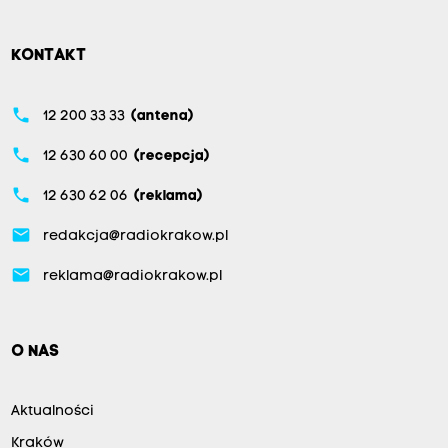
KONTAKT
phone
12 200 33 33
(antena)
phone
12 630 60 00
(recepcja)
phone
12 630 62 06
(reklama)
email
redakcja@radiokrakow.pl
email
reklama@radiokrakow.pl
O NAS
Aktualności
Kraków