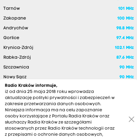
Tarnów
101 MHz
Zakopane
100 MHz
Andrychów
98.8 MHz
Gorlice
97.4 MHz
Krynica-Zdrój
102.1 MHz
Rabka-Zdrój
87.6 MHz
Szczawnica
90 MHz
Nowy Sącz
90 MHz
Radio Kraków informuje,
iż od dnia 25 maja 2018 roku wprowadza
aktualizację polityki prywatności i zabezpieczeń w
zakresie przetwarzania danych osobowych.
Niniejsza informacja ma na celu zapoznanie
osoby korzystające z Portalu Radia Kraków oraz
słuchaczy Radia Kraków ze szczegółami
stosowanych przez Radio Kraków technologii oraz
RADIO KRAKÓW SA. Aleja Juliusza Słowackiego 22, 30-007
z przepisami o ochronie danych osobowych,