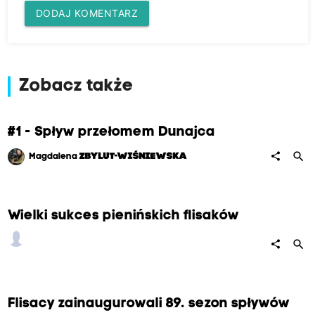
DODAJ KOMENTARZ
Zobacz także
#1 - Spływ przełomem Dunajca
search
share
Magdalena
ZBYLUT-WIŚNIEWSKA
Wielki sukces pienińskich flisaków
search
share
Flisacy zainaugurowali 89. sezon spływów