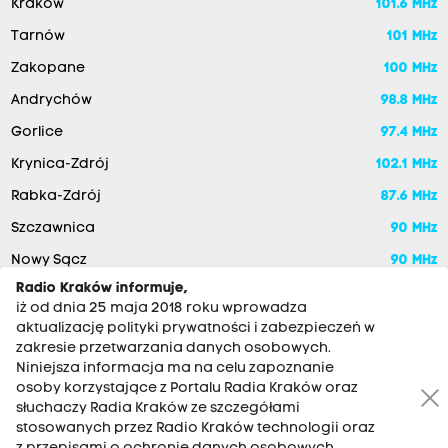
Kraków
101.6 MHz
Tarnów
101 MHz
Zakopane
100 MHz
Andrychów
98.8 MHz
Gorlice
97.4 MHz
Krynica-Zdrój
102.1 MHz
Rabka-Zdrój
87.6 MHz
Szczawnica
90 MHz
Nowy Sącz
90 MHz
Radio Kraków informuje,
iż od dnia 25 maja 2018 roku wprowadza
aktualizację polityki prywatności i zabezpieczeń w
zakresie przetwarzania danych osobowych.
Niniejsza informacja ma na celu zapoznanie
osoby korzystające z Portalu Radia Kraków oraz
słuchaczy Radia Kraków ze szczegółami
stosowanych przez Radio Kraków technologii oraz
RADIO KRAKÓW SA. Aleja Juliusza Słowackiego 22, 30-007