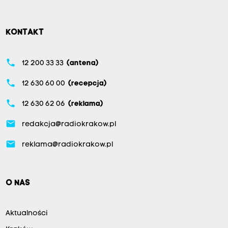
KONTAKT
phone
12 200 33 33
(antena)
phone
12 630 60 00
(recepcja)
phone
12 630 62 06
(reklama)
email
redakcja@radiokrakow.pl
email
reklama@radiokrakow.pl
O NAS
Aktualności