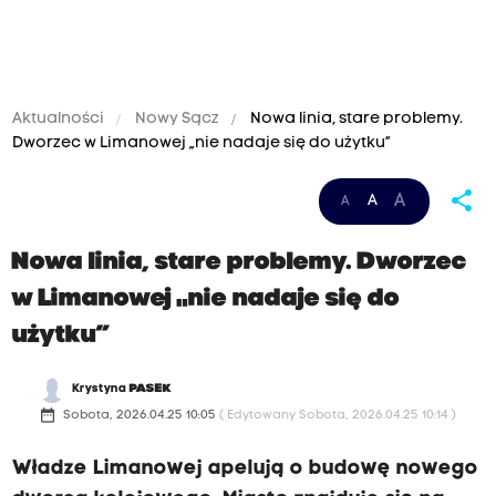
Aktualności
Nowy Sącz
Nowa linia, stare problemy.
Dworzec w Limanowej „nie nadaje się do użytku”
share
A
A
A
Nowa linia, stare problemy. Dworzec
w Limanowej „nie nadaje się do
użytku”
Krystyna
PASEK
date_range
Sobota, 2026.04.25 10:05
( Edytowany Sobota, 2026.04.25 10:14 )
Władze Limanowej apelują o budowę nowego