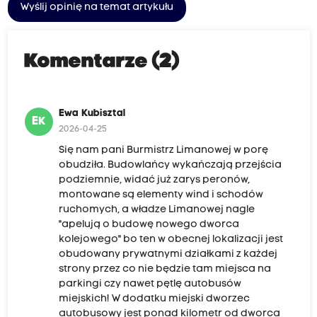
Wyślij opinię na temat artykułu
Komentarze (2)
Ewa Kubisztal
EK
2026-04-25
Się nam pani Burmistrz Limanowej w porę
obudziła. Budowlańcy wykańczają przejścia
podziemnie, widać już zarys peronów,
montowane są elementy wind i schodów
ruchomych, a władze Limanowej nagle
"apelują o budowę nowego dworca
kolejowego" bo ten w obecnej lokalizacji jest
obudowany prywatnymi działkami z każdej
strony przez co nie będzie tam miejsca na
parkingi czy nawet pętlę autobusów
miejskich! W dodatku miejski dworzec
autobusowy jest ponad kilometr od dworca