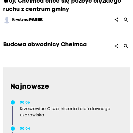
Wójt Chełmca chce się pozbyć ciężkiego
ruchu z centrum gminy
search
share
Krystyna
PASEK
Budowa obwodnicy Chełmca
search
share
Najnowsze
00:06
Krzeszowice: Cisza, historia i cień dawnego
uzdrowiska
00:04