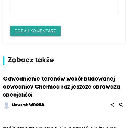
DODAJ KOMENTARZ
Zobacz także
Odwodnienie terenów wokół budowanej
obwodnicy Chełmca raz jeszcze sprawdzą
specjaliści
search
share
Sławomir
WRONA