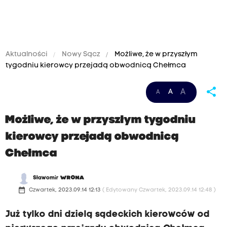
Aktualności
Nowy Sącz
Możliwe, że w przyszłym
tygodniu kierowcy przejadą obwodnicą Chełmca
share
A
A
A
Możliwe, że w przyszłym tygodniu
kierowcy przejadą obwodnicą
Chełmca
Sławomir
WRONA
date_range
Czwartek, 2023.09.14 12:13
( Edytowany Czwartek, 2023.09.14 12:48 )
Już tylko dni dzielą sądeckich kierowców od