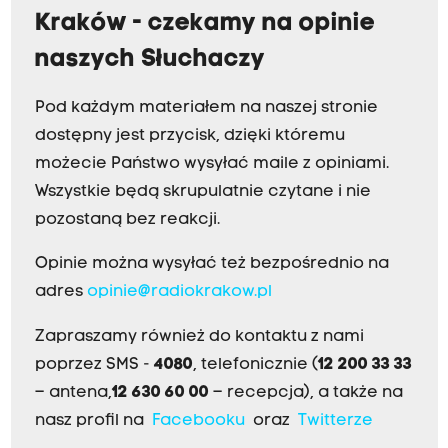
Kraków - czekamy na opinie
naszych Słuchaczy
Pod każdym materiałem na naszej stronie
dostępny jest przycisk, dzięki któremu
możecie Państwo wysyłać maile z opiniami.
Wszystkie będą skrupulatnie czytane i nie
pozostaną bez reakcji.
Opinie można wysyłać też bezpośrednio na
adres
opinie@radiokrakow.pl
Zapraszamy również do kontaktu z nami
poprzez SMS -
4080
, telefonicznie (
12 200 33 33
– antena,
12 630 60 00
– recepcja), a także na
nasz profil na
Facebooku
oraz
Twitterze