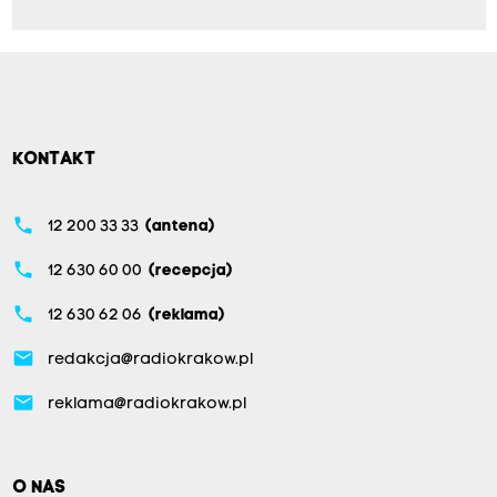
KONTAKT
phone
12 200 33 33
(antena)
phone
12 630 60 00
(recepcja)
phone
12 630 62 06
(reklama)
email
redakcja@radiokrakow.pl
email
reklama@radiokrakow.pl
O NAS