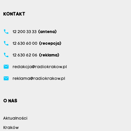
KONTAKT
phone
12 200 33 33
(antena)
phone
12 630 60 00
(recepcja)
phone
12 630 62 06
(reklama)
email
redakcja@radiokrakow.pl
email
reklama@radiokrakow.pl
O NAS
Aktualności
Kraków