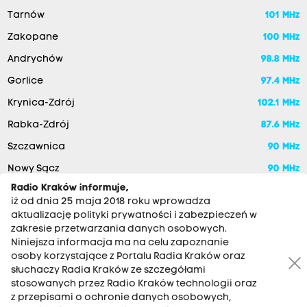
Tarnów
101 MHz
Zakopane
100 MHz
Andrychów
98.8 MHz
Gorlice
97.4 MHz
Krynica-Zdrój
102.1 MHz
Rabka-Zdrój
87.6 MHz
Szczawnica
90 MHz
Nowy Sącz
90 MHz
Radio Kraków informuje,
iż od dnia 25 maja 2018 roku wprowadza
aktualizację polityki prywatności i zabezpieczeń w
zakresie przetwarzania danych osobowych.
Niniejsza informacja ma na celu zapoznanie
osoby korzystające z Portalu Radia Kraków oraz
słuchaczy Radia Kraków ze szczegółami
stosowanych przez Radio Kraków technologii oraz
RADIO KRAKÓW SA. Aleja Juliusza Słowackiego 22, 30-007
z przepisami o ochronie danych osobowych,