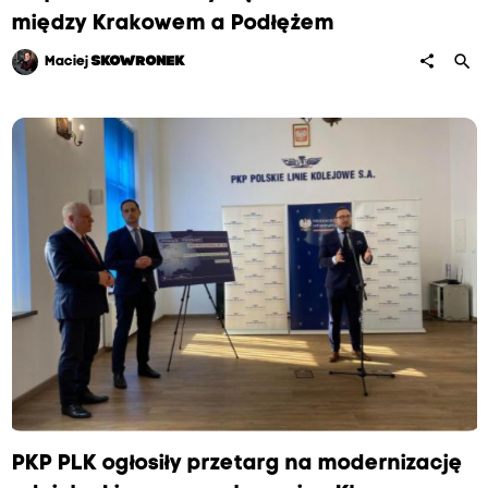
między Krakowem a Podłężem
search
share
Maciej
SKOWRONEK
PKP PLK ogłosiły przetarg na modernizację