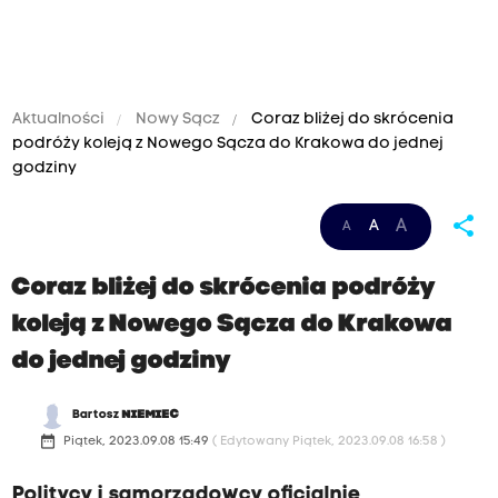
Aktualności
Nowy Sącz
Coraz bliżej do skrócenia
podróży koleją z Nowego Sącza do Krakowa do jednej
godziny
share
A
A
A
Coraz bliżej do skrócenia podróży
koleją z Nowego Sącza do Krakowa
do jednej godziny
Bartosz
NIEMIEC
date_range
Piątek, 2023.09.08 15:49
( Edytowany Piątek, 2023.09.08 16:58 )
Politycy i samorządowcy oficjalnie