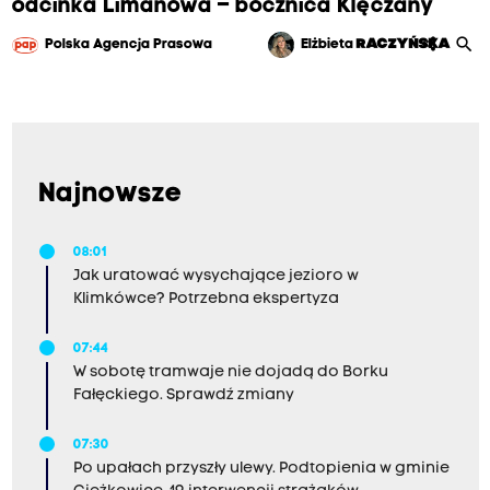
odcinka Limanowa – bocznica Klęczany
search
share
Polska Agencja Prasowa
Elżbieta
RACZYŃSKA
Najnowsze
08:01
Jak uratować wysychające jezioro w
Klimkówce? Potrzebna ekspertyza
07:44
W sobotę tramwaje nie dojadą do Borku
Fałęckiego. Sprawdź zmiany
07:30
Po upałach przyszły ulewy. Podtopienia w gminie