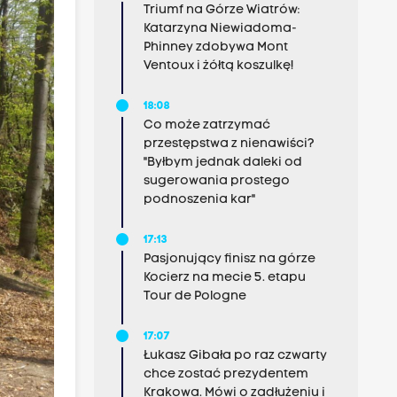
Triumf na Górze Wiatrów:
Katarzyna Niewiadoma-
Phinney zdobywa Mont
Ventoux i żółtą koszulkę!
18:08
Co może zatrzymać
przestępstwa z nienawiści?
"Byłbym jednak daleki od
sugerowania prostego
podnoszenia kar"
17:13
Pasjonujący finisz na górze
Kocierz na mecie 5. etapu
Tour de Pologne
17:07
Łukasz Gibała po raz czwarty
chce zostać prezydentem
Krakowa. Mówi o zadłużeniu i