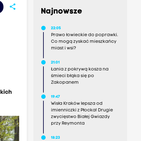
share
Najnowsze
22:05
Prawo łowieckie do poprawki.
Co mogą zyskać mieszkańcy
miast i wsi?
21:01
Łania z pokrywą kosza na
śmieci błąka się po
Zakopanem
tkich
19:47
Wisła Kraków lepsza od
imienniczki z Płocka! Drugie
zwycięstwo Białej Gwiazdy
przy Reymonta
18:23