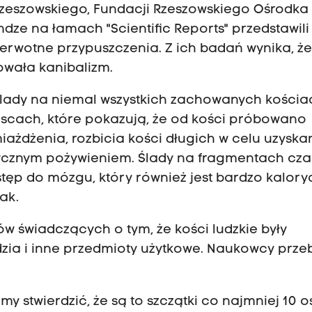
Rzeszowskiego, Fundacji Rzeszowskiego Ośrodka
dze na łamach "Scientific Reports" przedstawili
ierwotne przypuszczenia. Z ich badań wynika, ż
owała kanibalizm.
ślady na niemal wszystkich zachowanych kościa
jscach, które pokazują, że od kości próbowano
iażdżenia, rozbicia kości długich w celu uzyska
orycznym pożywieniem. Ślady na fragmentach cza
ęp do mózgu, który również jest bardzo kaloryc
ak.
w świadczących o tym, że kości ludzkie były
dzia i inne przedmioty użytkowe. Naukowcy prze
 stwierdzić, że są to szczątki co najmniej 10 o