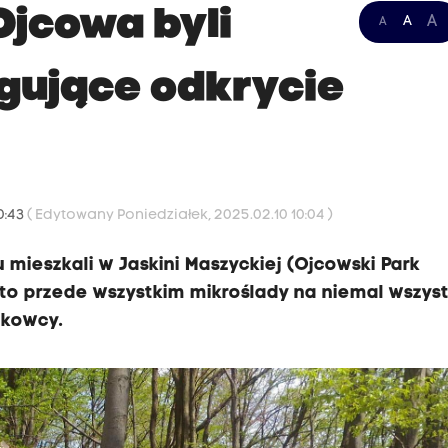
Ojcowa byli
A
A
A
ygujące odkrycie
0:43
( Edytowany Poniedziałek, 2025.02.10 10:04 )
u mieszkali w Jaskini Maszyckiej (Ojcowski Park
 to przede wszystkim mikroślady na niemal wszys
ukowcy.