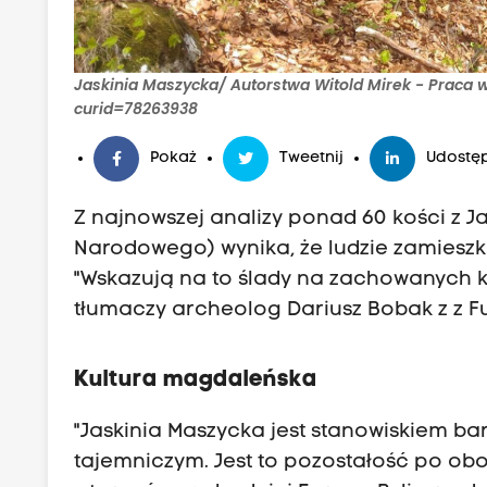
Jaskinia Maszycka/ Autorstwa Witold Mirek - Praca
curid=78263938
Pokaż
Tweetnij
Udostęp
Z najnowszej analizy ponad 60 kości z J
Narodowego) wynika, że ludzie zamieszkuj
"Wskazują na to ślady na zachowanych k
tłumaczy archeolog Dariusz Bobak z z 
Kultura magdaleńska
"Jaskinia Maszycka jest stanowiskiem ba
tajemniczym. Jest to pozostałość po obozo