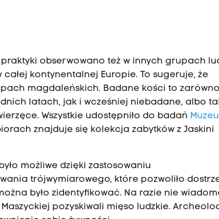
ie praktyki obserwowano też w innych grupach lu
 całej kontynentalnej Europie. To sugeruje, że
grupach magdaleńskich. Badane kości to zarówn
dnich latach, jak i wcześniej niebadane, albo ta
wierzęce. Wszystkie udostępniło do badań
Muze
biorach znajduje się kolekcja zabytków z Jaskini
yło możliwe dzięki zastosowaniu
wania trójwymiarowego, które pozwoliło dostrz
e można było zidentyfikować. Na razie nie wiadom
 Maszyckiej pozyskiwali mięso ludzkie. Archeolo