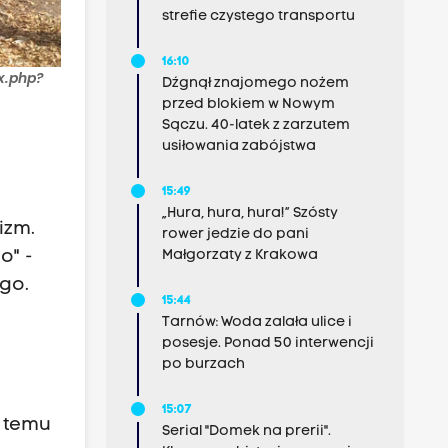
strefie czystego transportu
16:10
x.php?
Dźgnął znajomego nożem
przed blokiem w Nowym
Sączu. 40-latek z zarzutem
usiłowania zabójstwa
15:49
„Hura, hura, hura!” Szósty
izm.
rower jedzie do pani
Małgorzaty z Krakowa
o" -
go.
15:44
Tarnów: Woda zalała ulice i
posesje. Ponad 50 interwencji
po burzach
15:07
t temu
Serial "Domek na prerii".