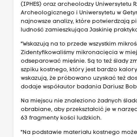
(IPHES) oraz archeolodzy Uniwersytetu 
Archeologicznego i Uniwersytetu w Getyn
najnowsze analizy, które potwierdzają p
ludność zamieszkująca Jaskinię praktyk
"Wskazują na to przede wszystkim mikro
Zidentyfikowaliśmy mikronacięcia w mie
odseparować mięśnie. Są to też ślady zm
szpiku kostnego, który jest bardzo kal
wskazują, że próbowano uzyskać też dost
dodaje współautor badania Dariusz Bob
Na miejscu nie znaleziono żadnych śladó
obrabiane, aby przekształcić je w narzę
63 fragmenty kości ludzkich.
"Na podstawie materiału kostnego możemy