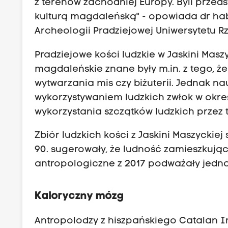
z terenów zachodniej Europy. Byli przed
kulturą magdaleńską" - opowiada dr ha
Archeologii Pradziejowej Uniwersytetu R
Pradziejowe kości ludzkie w Jaskini Mas
magdaleńskie znane były m.in. z tego, że
wytwarzania mis czy biżuterii. Jednak n
wykorzystywaniem ludzkich zwłok w okres
wykorzystania szczątków ludzkich przez 
Zbiór ludzkich kości z Jaskini Maszyckiej
90. sugerowały, że ludność zamieszkując
antropologiczne z 2017 podważały jedna
Kaloryczny mózg
Antropolodzy z hiszpańskiego Catalan I