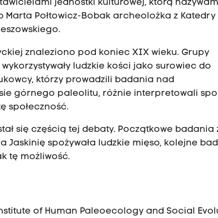
stawicielami jednostki kulturowej, którą nazywa
b Marta Połtowicz-Bobak archeolożka z Katedry
zeszowskiego.
zyckiej znaleziono pod koniec XIX wieku. Grupy
 wykorzystywały ludzkie kości jako surowiec do
aukowcy, którzy prowadzili badania nad
ie górnego paleolitu, różnie interpretowali sp
tę społeczność.
 stał się częścią tej debaty. Początkowe badania z
a Jaskinię spożywała ludzkie mięso, kolejne ba
k tę możliwość.
nstitute of Human Paleoecology and Social Evol