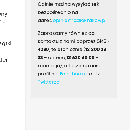
Opinie można wysyłać też
bezpośrednio na
yny
adres
opinie@radiokrakow.pl
” -
Zapraszamy również do
kontaktu z nami poprzez SMS -
zątki
4080
, telefonicznie (
12 200 33
33
– antena,
12 630 60 00
–
ter
recepcja), a także na nasz
profil na
Facebooku
oraz
Twitterze