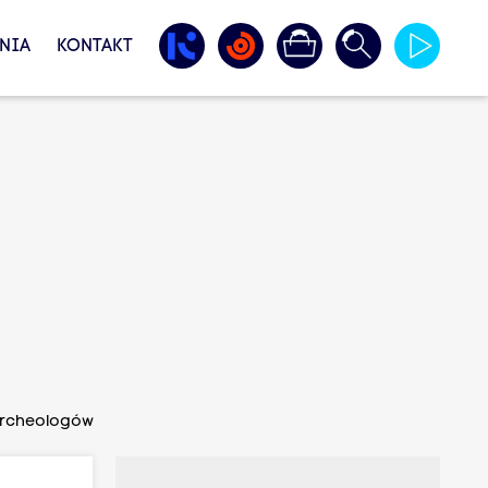
NIA
KONTAKT
 archeologów