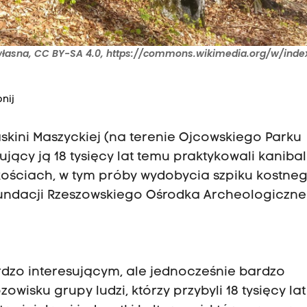
 własna, CC BY-SA 4.0, https://commons.wikimedia.org/w/inde
nij
askini Maszyckiej (na terenie Ojcowskiego Parku
ący ją 18 tysięcy lat temu praktykowali kanibal
ościach, w tym próby wydobycia szpiku kostneg
Fundacji Rzeszowskiego Ośrodka Archeologiczne
rdzo interesującym, ale jednocześnie bardzo
wisku grupy ludzi, którzy przybyli 18 tysięcy la