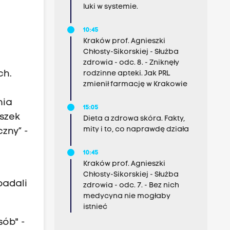
luki w systemie.
10:45
e
Kraków prof. Agnieszki
Chłosty-Sikorskiej - Służba
zdrowia - odc. 8. - Zniknęły
ch.
rodzinne apteki. Jak PRL
zmienił farmację w Krakowie
nia
15:05
szek
Dieta a zdrowa skóra. Fakty,
mity i to, co naprawdę działa
zny” -
10:45
Kraków prof. Agnieszki
Chłosty-Sikorskiej - Służba
badali
zdrowia - odc. 7. - Bez nich
medycyna nie mogłaby
istnieć
sób" -