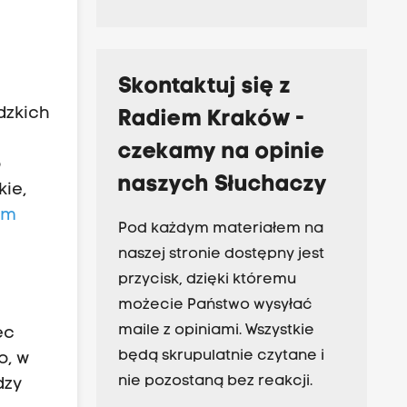
Skontaktuj się z
dzkich
Radiem Kraków -
czekamy na opinie
o
naszych Słuchaczy
kie,
um
Pod każdym materiałem na
naszej stronie dostępny jest
przycisk, dzięki któremu
możecie Państwo wysyłać
maile z opiniami. Wszystkie
ec
będą skrupulatnie czytane i
o, w
nie pozostaną bez reakcji.
dzy