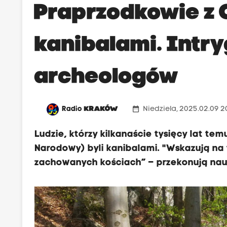
Praprzodkowie z 
kanibalami. Intr
archeologów
date_range
Radio
KRAKÓW
Niedziela, 2025.02.09 2
Ludzie, którzy kilkanaście tysięcy lat tem
Narodowy) byli kanibalami. "Wskazują na
zachowanych kościach” – przekonują na