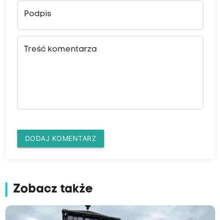
b
Podpis
c
Treść komentarza
h
o
DODAJ KOMENTARZ
d
Zobacz także