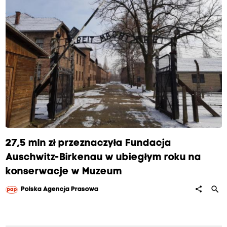
w
y
z
27,5 mln zł przeznaczyła Fundacja
Auschwitz-Birkenau w ubiegłym roku na
w
konserwacje w Muzeum
search
share
Polska Agencja Prasowa
o