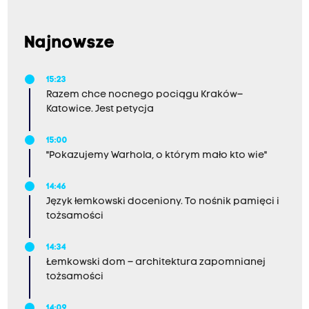
l
Najnowsze
15:23
e
Razem chce nocnego pociągu Kraków–
Katowice. Jest petycja
15:00
n
"Pokazujemy Warhola, o którym mało kto wie"
14:46
Język łemkowski doceniony. To nośnik pamięci i
i
tożsamości
14:34
Łemkowski dom – architektura zapomnianej
a
tożsamości
14:09