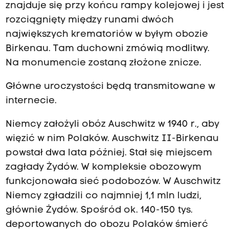
znajduje się przy końcu rampy kolejowej i jest
.
rozciągnięty między runami dwóch
największych krematoriów w byłym obozie
Birkenau. Tam duchowni zmówią modlitwy.
2
Na monumencie zostaną złożone znicze.
Główne uroczystości będą transmitowane w
0
internecie.
Niemcy założyli obóz Auschwitz w 1940 r., aby
więzić w nim Polaków. Auschwitz II-Birkenau
o
powstał dwa lata później. Stał się miejscem
zagłady Żydów. W kompleksie obozowym
funkcjonowała sieć podobozów. W Auschwitz
c
Niemcy zgładzili co najmniej 1,1 mln ludzi,
głównie Żydów. Spośród ok. 140-150 tys.
deportowanych do obozu Polaków śmierć