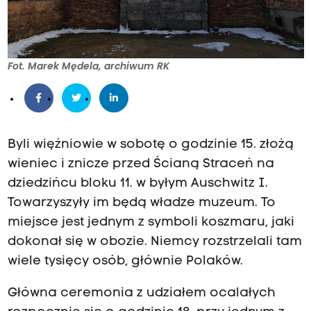
s
Fot. Marek Mędela, archiwum RK
c
h
Byli więźniowie w sobotę o godzinie 15. złożą
wieniec i znicze przed Ścianą Straceń na
dziedzińcu bloku 11. w byłym Auschwitz I.
Towarzyszyły im będą władze muzeum. To
w
miejsce jest jednym z symboli koszmaru, jaki
dokonał się w obozie. Niemcy rozstrzelali tam
wiele tysięcy osób, głównie Polaków.
i
Główna ceremonia z udziałem ocalałych