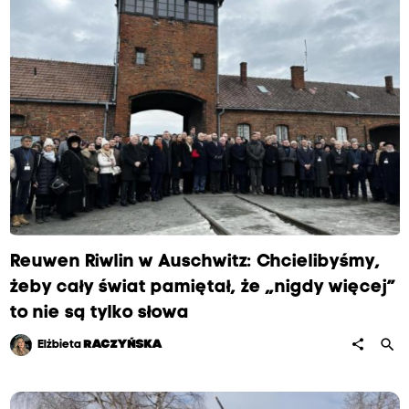
a
c
h
r
Reuwen Riwlin w Auschwitz: Chcielibyśmy,
żeby cały świat pamiętał, że „nigdy więcej”
o
to nie są tylko słowa
search
share
Elżbieta
RACZYŃSKA
c