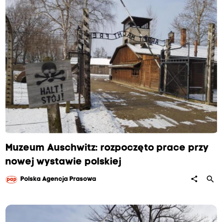
z
n
i
Muzeum Auschwitz: rozpoczęto prace przy
nowej wystawie polskiej
c
search
share
Polska Agencja Prasowa
y