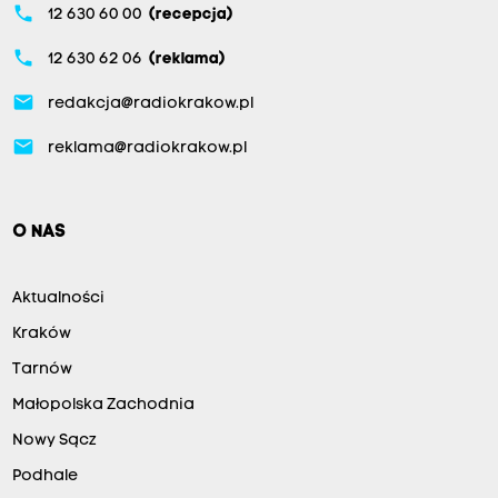
phone
12 630 60 00
(recepcja)
phone
12 630 62 06
(reklama)
email
redakcja@radiokrakow.pl
email
reklama@radiokrakow.pl
O NAS
Aktualności
Kraków
Tarnów
Małopolska Zachodnia
Nowy Sącz
Podhale