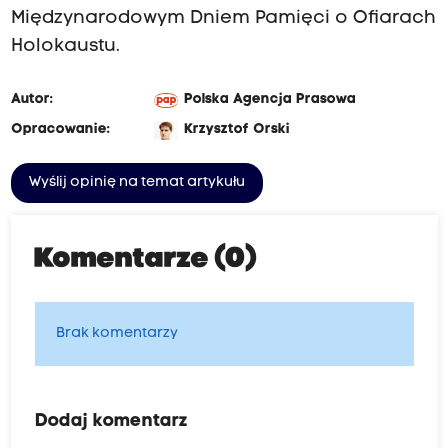
c
Międzynarodowym Dniem Pamięci o Ofiarach
Holokaustu.
h
Autor:
Polska Agencja Prasowa
Opracowanie:
Krzysztof Orski
n
Wyślij opinię na temat artykułu
Komentarze (0)
a
Brak komentarzy
o
Dodaj komentarz