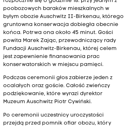
rozpocznie się o godzinie 18. przy jednym z
t
poobozowych baraków mieszkalnych w
byłym obozie Auschwitz II-Birkenau, którego
gruntowna konserwacja dobiegła obecnie
z
końca. Potrwa ona około 45 minut. Gości
powita Marek Zając, przewodniczący rady
Fundacji Auschwitz-Birkenau, której celem
jest zapewnienie finansowania prac
:
konserwatorskich w miejscu pamięci.
Podczas ceremonii głos zabierze jeden z
o
ocalałych oraz goście. Całość zwieńczy
podziękowanie, które wyrazi dyrektor
Muzeum Auschwitz Piotr Cywiński.
k
Po ceremonii uczestnicy uroczystości
przejdą przed pomnik ofiar obozu, który