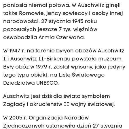
a
poniosła niemal połowa. W Auschwitz ginęli
także Romowie, jeńcy sowieccy i osoby innej
narodowości. 27 stycznia 1945 roku
l
pozostałych jeszcze 7 tys. więźniów
oswobodziła Armia Czerwona.
W 1947 r. na terenie byłych obozów Auschwitz
a
I i Auschwitz II-Birkenau powstało muzeum.
Były obóz w 1979 r. został wpisany, jako jedyny
tego typu obiekt, na Listę Światowego
ł
Dziedzictwa UNESCO.
Auschwitz jest dziś dla świata symbolem
y
Zagłady i okrucieństw II wojny światowej.
W 2005 r. Organizacja Narodów
Zjednoczonych ustanowiła dzień 27 stycznia