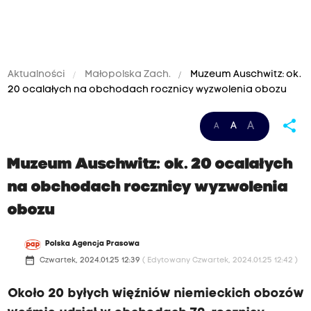
Aktualności
Małopolska Zach.
Muzeum Auschwitz: ok.
20 ocalałych na obchodach rocznicy wyzwolenia obozu
share
A
A
A
M
Muzeum Auschwitz: ok. 20 ocalałych
na obchodach rocznicy wyzwolenia
obozu
u
Polska Agencja Prasowa
date_range
Czwartek, 2024.01.25 12:39
( Edytowany Czwartek, 2024.01.25 12:42 )
z
Około 20 byłych więźniów niemieckich obozów