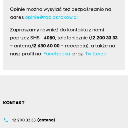
Opinie można wysyłać też bezpośrednio na
adres
opinie@radiokrakow.pl
Zapraszamy również do kontaktu z nami
poprzez SMS -
4080
, telefonicznie (
12 200 33 33
– antena,
12 630 60 00
– recepcja), a także na
nasz profil na
Facebooku
oraz
Twitterze
KONTAKT
phone
12 200 33 33
(antena)