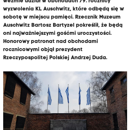
weźmie udział w obchodach 79. rocznicy
wyzwolenia KL Auschwitz, które odbędą się w
e
sobotę w miejscu pamięci. Rzecznik Muzeum
Auschwitz Bartosz Bartyzel pokreślił, że będą
oni najważniejszymi gośćmi uroczystości.
u
Honorowy patronat nad obchodami
rocznicowymi objął prezydent
Rzeczypospolitej Polskiej Andrzej Duda.
m
A
u