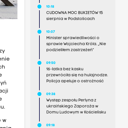
10:18
CUDOWNA MOC BUKIETÓW 15
sierpnia w Podstolicach
10:07
Minister sprawiedliwości o
sprawie Wojciecha Króla. „Nie
podzieliłem zastrzeżeń”
zy
enie
09:50
ch
16-latka bez kasku
e
przewróciła się na hulajnodze.
Policja apeluje o ostrożność
zyń
cji
09:38
e
Występ zespołu Perlyna z
ukraińskiego Zaporoża w
u.
Domu Ludowym w Kościelisku
e w
09:18