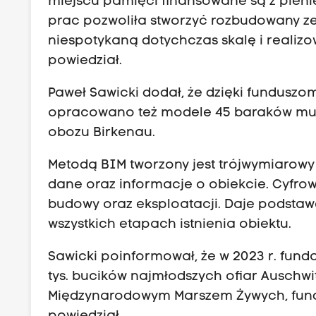
miejscu pamięci finansowane są z pieni
prac pozwoliła stworzyć rozbudowany zes
niespotykaną dotychczas skalę i realiz
powiedział.
Paweł Sawicki dodał, że dzięki funduszo
opracowano też modele 45 baraków mur
obozu Birkenau.
Metodą BIM tworzony jest trójwymiarow
dane oraz informacje o obiekcie. Cyfr
budowy oraz eksploatacji. Daje podsta
wszystkich etapach istnienia obiektu.
Sawicki poinformował, że w 2023 r. fund
tys. bucików najmłodszych ofiar Auschwit
Międzynarodowym Marszem Żywych, funda