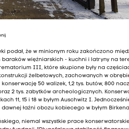
nij
wki podał, że w minionym roku zakończono międ
raków więźniarskich - kuchni i latryny na ter
rematorium III, które skupione były na częścia
onstrukcji żelbetowych, zachowanych w obrębi
konserwację 50 walizek, 1,2 tys. butów, 800 nac
raz 2 tys. zabytków archeologicznych. Konserwa
ch 11, 15 i 18 w byłym Auschwitz I. Jednocześni
dawnej łaźni obozu kobiecego w byłym Birkena
skiego, niemal wszystkie prace konserwatorski