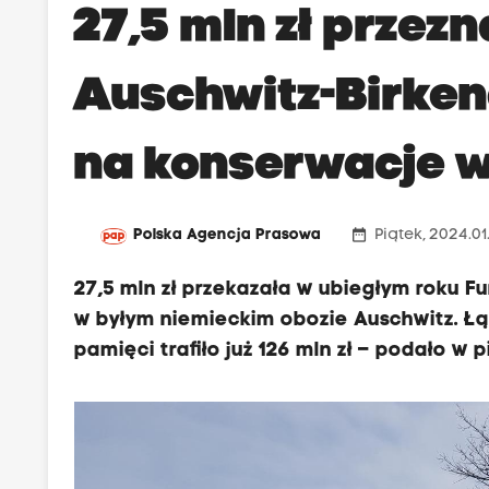
27,5 mln zł przez
Auschwitz-Birken
na konserwacje 
date_range
Polska Agencja Prasowa
Piątek, 2024.01.
27,5 mln zł przekazała w ubiegłym roku 
w byłym niemieckim obozie Auschwitz. Ł
pamięci trafiło już 126 mln zł – podało w