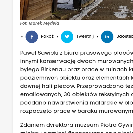
Fot. Marek Mędela
Pokaż
Tweetnij
Udostęp
Paweł Sawicki z biura prasowego placó
innymi konserwację dwóch murowanych ba
byłego Birkenau oraz prace w ruinach k
podziemnych obiektu oraz elementach k
dawnej hali pieców. Przeprowadzono też 
emaliowanych, 30 obiektów tekstylnych o
poddano nawarstwienia malarskie w bloka
rozpoczęto prace w baraku murowanym 
Zdaniem dyrektora muzeum Piotra Cywiń