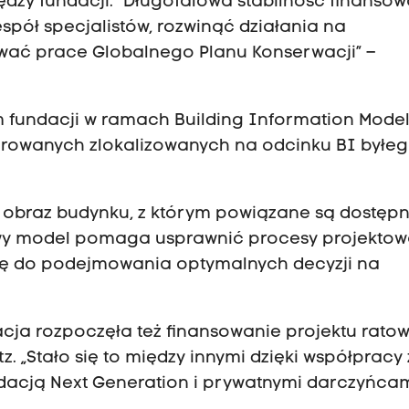
ędzy fundacji. "Długofalowa stabilność finanso
pół specjalistów, rozwinąć działania na
ować prace Globalnego Planu Konserwacji” –
m fundacji w ramach Building Information Model
owanych zlokalizowanych na odcinku BI byłe
y obraz budynku, z którym powiązane są dostęp
owy model pomaga usprawnić procesy projektow
wę do podejmowania optymalnych decyzji na
acja rozpoczęła też finansowanie projektu rato
z. „Stało się to między innymi dzięki współpracy 
cją Next Generation i prywatnymi darczyńcam