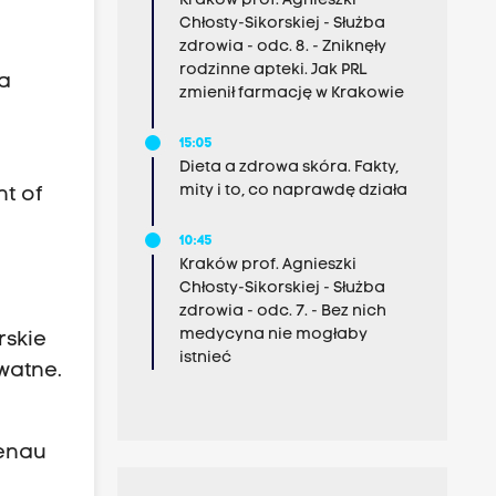
Kraków prof. Agnieszki
Chłosty-Sikorskiej - Służba
zdrowia - odc. 8. - Zniknęły
rodzinne apteki. Jak PRL
ia
zmienił farmację w Krakowie
15:05
Dieta a zdrowa skóra. Fakty,
mity i to, co naprawdę działa
t of
10:45
Kraków prof. Agnieszki
Chłosty-Sikorskiej - Służba
zdrowia - odc. 7. - Bez nich
medycyna nie mogłaby
rskie
istnieć
watne.
kenau