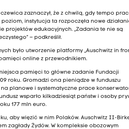
czewica zaznaczył, że z chwilą, gdy tempo prac
poziom, instytucja ta rozpoczęła nowe działan
ie projektów edukacyjnych. „Zadania te nie są
czystego” – podkreślił.
h było utworzenie platformy „Auschwitz in fron
 pamięci online z przewodnikiem.
iejsca pamięci to główne zadanie Fundacji
009 roku. Gromadzi ona pieniądze w funduszu
ą na planowe i systematyczne prace konserwato
ndusz wsparło kilkadziesiąt państw i osoby pry
oku 177 mln euro.
oku, aby więzić w nim Polaków. Auschwitz II-Bir
jscem zagłady Żydów. W kompleksie obozowym