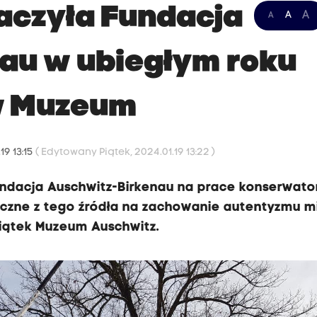
naczyła Fundacja
A
A
A
au w ubiegłym roku
w Muzeum
19 13:15
( Edytowany Piątek, 2024.01.19 13:22 )
Fundacja Auschwitz-Birkenau na prace konserwato
ączne z tego źródła na zachowanie autentyzmu m
 piątek Muzeum Auschwitz.