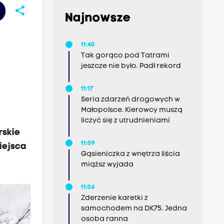
share
Najnowsze
11:40
Tak gorąco pod Tatrami
jeszcze nie było. Padł rekord
11:17
Seria zdarzeń drogowych w
Małopolsce. Kierowcy muszą
liczyć się z utrudnieniami
rskie
11:09
iejsca
Gąsieniczka z wnętrza liścia
miąższ wyjada
11:06
Zderzenie karetki z
samochodem na DK75. Jedna
osoba ranna