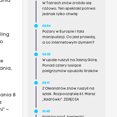
wania
W Tatrach znów zrobiło się
różowo. Ten spektakl potrwa
jednak tylko chwilę
08:54
Pożary w Europie i fala
ling
manipulacji. Co jest prawdą,
go
a co internetowym dymem?
08:35
W upale ruszyli na Jasną Górę.
ne
Ponad cztery tysiące
ania,
pielgrzymów opuściło Kraków
08:11
Z Oleandrów znów ruszyli na
szlak. Rozpoczął się 61. Marsz
wania 8
„Kadrówki”. ZDJĘCIA
z
i” –
10:45