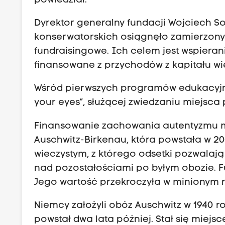
powiedział.
Dyrektor generalny fundacji Wojciech So
konserwatorskich osiągnęło zamierzony 
fundraisingowe. Ich celem jest wspieran
finansowane z przychodów z kapitału wie
Wśród pierwszych programów edukacyjnyc
your eyes”, służącej zwiedzaniu miejsca
Finansowanie zachowania autentyzmu m
Auschwitz-Birkenau, która powstała w 2
wieczystym, z którego odsetki pozwalaj
nad pozostałościami po byłym obozie. Fu
Jego wartość przekroczyła w minionym r
Niemcy założyli obóz Auschwitz w 1940 r
powstał dwa lata później. Stał się mie