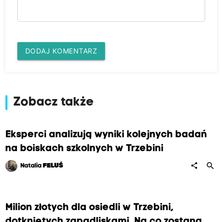
DODAJ KOMENTARZ
Zobacz także
Eksperci analizują wyniki kolejnych badań
na boiskach szkolnych w Trzebini
search
share
Natalia
FELUŚ
Milion złotych dla osiedli w Trzebini,
dotkniętych zapadliskami. Na co zostaną