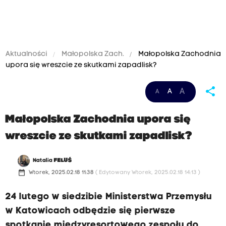
Aktualności
Małopolska Zach.
Małopolska Zachodnia
upora się wreszcie ze skutkami zapadlisk?
share
A
A
A
Małopolska Zachodnia upora się
wreszcie ze skutkami zapadlisk?
Natalia
FELUŚ
date_range
Wtorek, 2025.02.18 11:38
( Edytowany Wtorek, 2025.02.18 14:13 )
24 lutego w siedzibie Ministerstwa Przemysłu
w Katowicach odbędzie się pierwsze
spotkanie międzyresortowego zespołu do