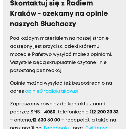
Skontaktuj się z Radiem
Kraków - czekamy na opinie
naszych Słuchaczy
Pod każdym materiałem na naszej stronie
dostępny jest przycisk, dzięki któremu
możecie Państwo wysyłać maile z opiniami.
Wszystkie będą skrupulatnie czytane i nie
pozostaną bez reakcji.
Opinie można wysyłać też bezpośrednio na
adres
opinie@radiokrakow.pl
Zapraszamy również do kontaktu z nami
poprzez SMS -
4080
, telefonicznie (
12 200 33 33
– antena,
12 630 60 00
– recepcja), a także na
nasz profil na
Facebooku
oraz
Twitterze