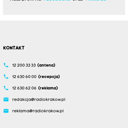
KONTAKT
phone
12 200 33 33
(antena)
phone
12 630 60 00
(recepcja)
phone
12 630 62 06
(reklama)
email
redakcja@radiokrakow.pl
email
reklama@radiokrakow.pl