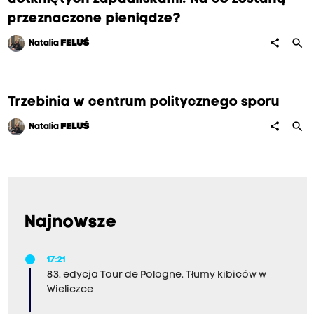
przeznaczone pieniądze?
search
share
Natalia
FELUŚ
Trzebinia w centrum politycznego sporu
search
share
Natalia
FELUŚ
Najnowsze
17:21
83. edycja Tour de Pologne. Tłumy kibiców w
Wieliczce