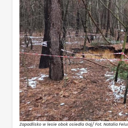
Zapadlisko w lesie obok osiedla Gaj/ Fot. Natalia Felu