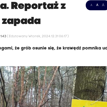
ia. Reportaż z
A
A
A
ę zapada
21:43
( Edytowany Wtorek, 2024.12.31 06:17 )
ogami, że grób osunie się, że krawędź pomnika u
.