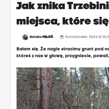
Jak znika Trzebin
miejsca, które si
date_range
Natalia
FELUŚ
Poniedziałek, 2024.12.30 
Bałam się. Że nagle stracimy grunt pod n
któreś z nas w głowę, przygniecie, powali