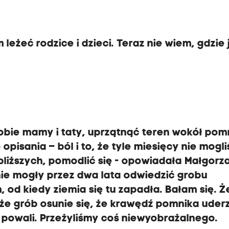
leżeć rodzice i dzieci. Teraz nie wiem, gdzie 
obie mamy i taty, uprzątnąć teren wokół pom
opisania – ból i to, że tyle miesięcy nie mogl
bliższych, pomodlić się - opowiadała Małgorz
 nie mogły przez dwa lata odwiedzić grobu
, od kiedy ziemia się tu zapadła. Bałam się. Ż
że grób osunie się, że krawędź pomnika uder
, powali. Przeżyliśmy coś niewyobrażalnego.