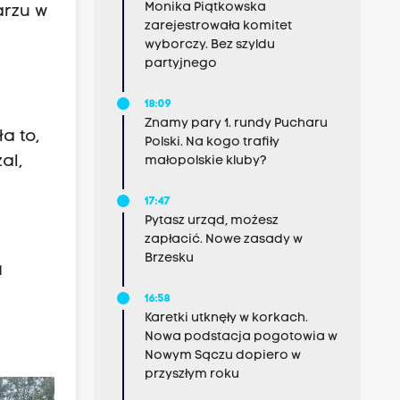
Monika Piątkowska
arzu w
zarejestrowała komitet
wyborczy. Bez szyldu
partyjnego
18:09
Znamy pary 1. rundy Pucharu
a to,
Polski. Na kogo trafiły
al,
małopolskie kluby?
17:47
Pytasz urząd, możesz
zapłacić. Nowe zasady w
Brzesku
a
16:58
Karetki utknęły w korkach.
Nowa podstacja pogotowia w
Nowym Sączu dopiero w
przyszłym roku