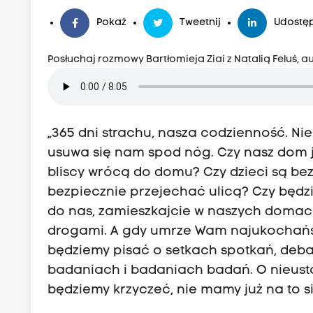
Pokaż
Tweetnij
Udostęp
Posłuchaj rozmowy Bartłomieja Ziai z Natalią Feluś, a
„365 dni strachu, nasza codzienność. Nie 
usuwa się nam spod nóg. Czy nasz dom je
bliscy wrócą do domu? Czy dzieci są be
bezpiecznie przejechać ulicą? Czy będzie
do nas, zamieszkajcie w naszych domach, 
drogami. A gdy umrze Wam najukochańs
będziemy pisać o setkach spotkań, deba
badaniach i badaniach badań. O nieust
będziemy krzyczeć, nie mamy już na to sił