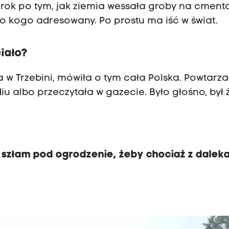
a rok po tym, jak ziemia wessała groby na cment
do kogo adresowany. Po prostu ma iść w świat.
ciało?
w Trzebini, mówiła o tym cała Polska. Powtarzał
diu albo przeczytała w gazecie. Było głośno, był ż
ń, szłam pod ogrodzenie, żeby chociaż z dalek