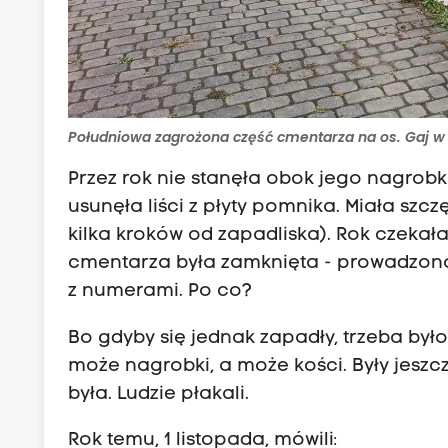
Południowa zagrożona część cmentarza na os. Gaj w Tr
Przez rok nie stanęła obok jego nagrobka.
usunęła liści z płyty pomnika. Miała szcz
kilka kroków od zapadliska). Rok czekała
cmentarza była zamknięta - prowadzono 
z numerami. Po co?
Bo gdyby się jednak zapadły, trzeba był
może nagrobki, a może kości. Były jeszcz
była. Ludzie płakali.
Rok temu, 1 listopada, mówili: