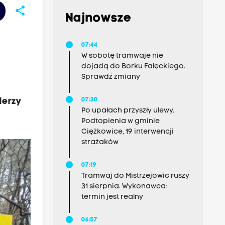
share
Najnowsze
07:44
W sobotę tramwaje nie
dojadą do Borku Fałęckiego.
Sprawdź zmiany
derzy
07:30
Po upałach przyszły ulewy.
Podtopienia w gminie
Ciężkowice, 19 interwencji
strażaków
07:19
Tramwaj do Mistrzejowic ruszy
31 sierpnia. Wykonawca:
termin jest realny
06:57