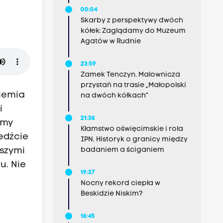
00:04
Skarby z perspektywy dwóch
kółek: Zaglądamy do Muzeum
Agatów w Rudnie
23:59
Zamek Tenczyn. Malownicza
przystań na trasie „Małopolski
Ziemia
na dwóch kółkach”
i
21:38
emy
Kłamstwo oświęcimskie i rola
jedźcie
IPN. Historyk o granicy między
aszymi
badaniem a ściganiem
u. Nie
19:37
Nocny rekord ciepła w
e
Beskidzie Niskim?
18:45