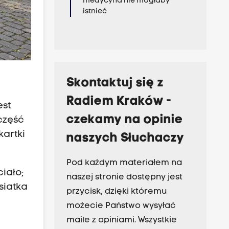
medycyna nie mogłaby
istnieć
Skontaktuj się z
Radiem Kraków -
est
czekamy na opinie
 część
kartki
naszych Słuchaczy
Pod każdym materiałem na
iało;
naszej stronie dostępny jest
siatka
przycisk, dzięki któremu
możecie Państwo wysyłać
maile z opiniami. Wszystkie