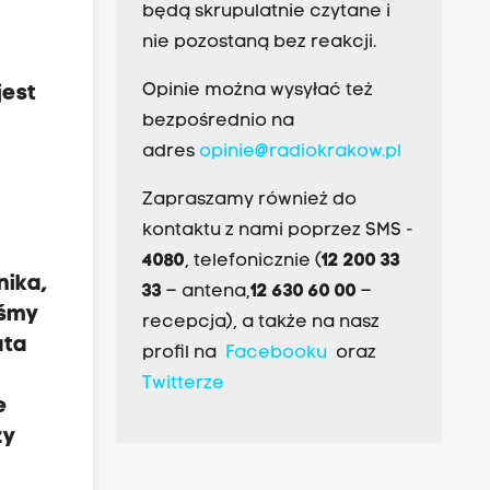
będą skrupulatnie czytane i
nie pozostaną bez reakcji.
Opinie można wysyłać też
jest
bezpośrednio na
adres
opinie@radiokrakow.pl
Zapraszamy również do
kontaktu z nami poprzez SMS -
4080
, telefonicznie (
12 200 33
nika,
33
– antena,
12 630 60 00
–
iśmy
recepcja), a także na nasz
ata
profil na
Facebooku
oraz
Twitterze
e
zy