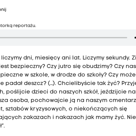
nij
utorką reportażu.
liczymy dni, miesięcy ani lat. Liczymy sekundy. 
st bezpieczny? Czy jutro się obudzimy? Czy nas
zpieczne w szkole, w drodze do szkoły? Czy moż
 padał deszcz? (…). Chcielibyście tak żyć? Przy
poślijcie dzieci do naszych szkół, jeździjcie n
za osoba, pochowajcie ją na naszym cmentarz
t, sztabów kryzysowych, o niekończących się
ających zakazach i nakazach jak mamy żyć. Ni
”.