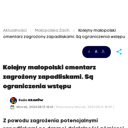
Aktualności
Małopolska Zach.
Kolejny małopolski
cmentarz zagrożony zapadliskami. Są ograniczenia wstępu
share
A
A
A
Kolejny małopolski cmentarz
zagrożony zapadliskami. Są
ograniczenia wstępu
Radio
KRAKÓW
date_range
Wtorek, 2024.08.13 16:14
( Edytowany Wtorek, 2024.08.13 18:39 )
Z powodu zagrożenia potencjalnymi