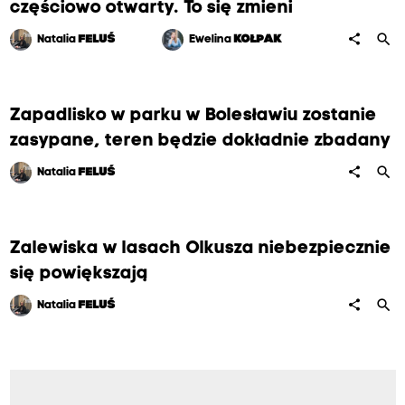
częściowo otwarty. To się zmieni
search
share
Natalia
FELUŚ
Ewelina
KOŁPAK
Zapadlisko w parku w Bolesławiu zostanie
zasypane, teren będzie dokładnie zbadany
search
share
Natalia
FELUŚ
Zalewiska w lasach Olkusza niebezpiecznie
się powiększają
search
share
Natalia
FELUŚ