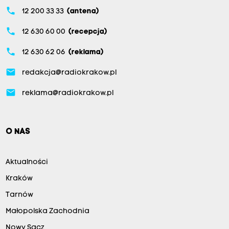
phone
12 200 33 33
(antena)
phone
12 630 60 00
(recepcja)
phone
12 630 62 06
(reklama)
email
redakcja@radiokrakow.pl
email
reklama@radiokrakow.pl
O NAS
Aktualności
Kraków
Tarnów
Małopolska Zachodnia
Nowy Sącz