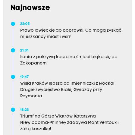
Najnowsze
22:05
Prawo łowieckie do poprawki. Co mogą zyskać
mieszkańcy miast i wsi?
21:01
Łania z pokrywą kosza na śmieci błąka się po
Zakopanem
19:47
Wisła Kraków lepsza od imienniczki z Płocka!
Drugie zwycięstwo Białej Gwiazdy przy
Reymonta
18:23
Triumf na Górze Wiatrów: Katarzyna
Niewiadoma-Phinney zdobywa Mont Ventoux i
żółtą koszulkę!