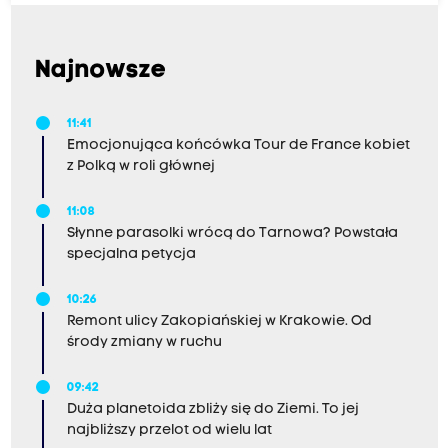
Najnowsze
11:41
Emocjonująca końcówka Tour de France kobiet
z Polką w roli głównej
11:08
Słynne parasolki wrócą do Tarnowa? Powstała
specjalna petycja
10:26
Remont ulicy Zakopiańskiej w Krakowie. Od
środy zmiany w ruchu
09:42
Duża planetoida zbliży się do Ziemi. To jej
najbliższy przelot od wielu lat