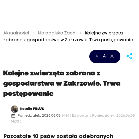
Aktualności
Małopolska Zach.
Kolejne zwierzęta
zabrano z gospodarstwa w Zakrzowie. Trwa postępowanie
share
A
A
A
Kolejne zwierzęta zabrano z
gospodarstwa w Zakrzowie. Trwa
postępowanie
Natalia
FELUŚ
date_range
Poniedziałek, 2026.06.08 14:14
( Edytowany Poniedziałek, 2026.06.08
14:33 )
Pozostałe 10 psów zostało odebranych