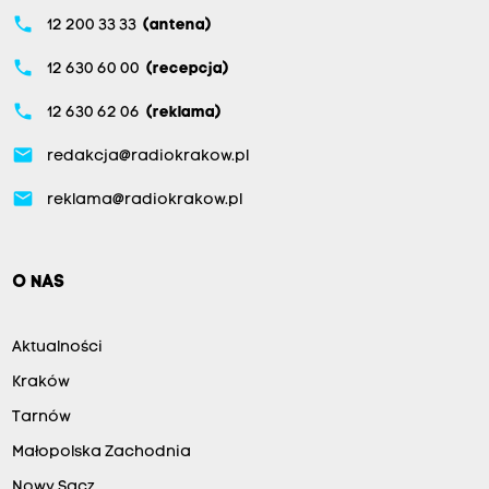
phone
12 200 33 33
(antena)
phone
12 630 60 00
(recepcja)
phone
12 630 62 06
(reklama)
email
redakcja@radiokrakow.pl
email
reklama@radiokrakow.pl
O NAS
Aktualności
Kraków
Tarnów
Małopolska Zachodnia
Nowy Sącz