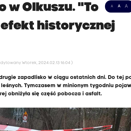
o w Olkuszu. "To
A
A
A
fekt historycznej
Edytowany Wtorek, 2024.02.13 16:04 )
drugie zapadlisko w ciągu ostatnich dni. Do tej p
 leśnych. Tymczasem w minionym tygodniu pojawi
wej obniżyła się część pobocza i asfalt.