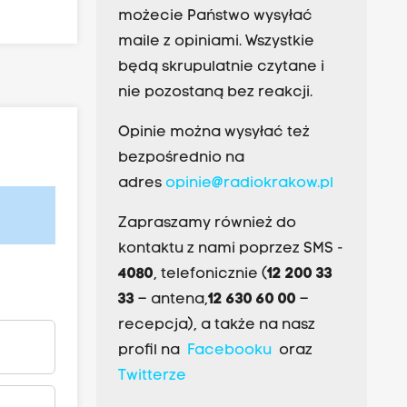
możecie Państwo wysyłać
maile z opiniami. Wszystkie
będą skrupulatnie czytane i
nie pozostaną bez reakcji.
Opinie można wysyłać też
bezpośrednio na
adres
opinie@radiokrakow.pl
Zapraszamy również do
kontaktu z nami poprzez SMS -
4080
, telefonicznie (
12 200 33
33
– antena,
12 630 60 00
–
recepcja), a także na nasz
profil na
Facebooku
oraz
Twitterze