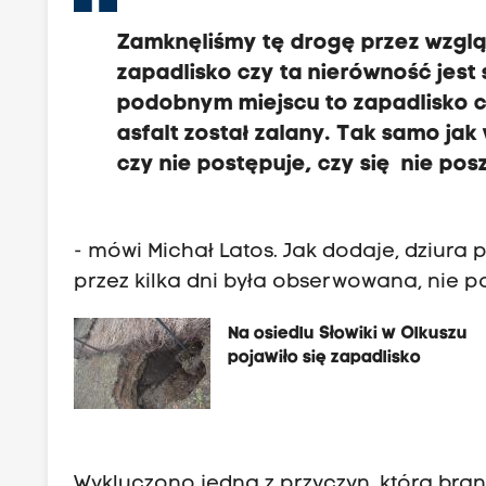
Zamknęliśmy tę drogę przez wzglą
zapadlisko czy ta nierówność jest 
podobnym miejscu to zapadlisko cz
asfalt został zalany. Tak samo j
czy nie postępuje, czy się nie po
- mówi Michał Latos. Jak dodaje, dziura 
przez kilka dni była obserwowana, nie p
Na osiedlu Słowiki w Olkuszu
pojawiło się zapadlisko
Wykluczono jedną z przyczyn, którą bra