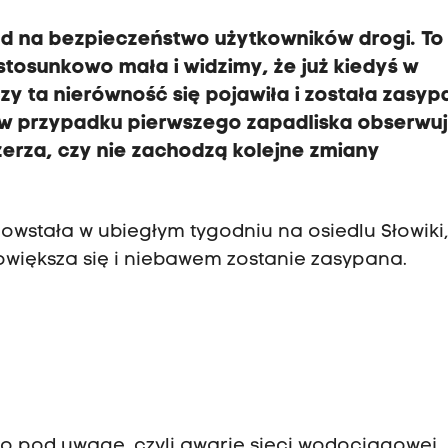
d na bezpieczeństwo użytkowników drogi. To
stosunkowo mała i widzimy, że już kiedyś w
y ta nierówność się pojawiła i została zasyp
ak w przypadku pierwszego zapadliska obserw
szerza, czy nie zachodzą kolejne zmiany
powstała w ubiegłym tygodniu na osiedlu Słowiki,
owiększa się i niebawem zostanie zasypana.
no pod uwagę, czyli awarię sieci wodociągowej.