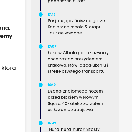
podnoszenia kar"
17:13
Pasjonujący finisz na górze
Kocierz na mecie 5. etapu
ana,
Tour de Pologne
ujemy
17:07
Łukasz Gibała po raz czwarty
chce zostać prezydentem
Krakowa. Mówi o zadłużeniu i
 która
strefie czystego transportu
16:10
Dźgnął znajomego nożem
przed blokiem w Nowym
Sączu. 40-latek z zarzutem
usiłowania zabójstwa
15:49
„Hura, hura, hura!” Szósty