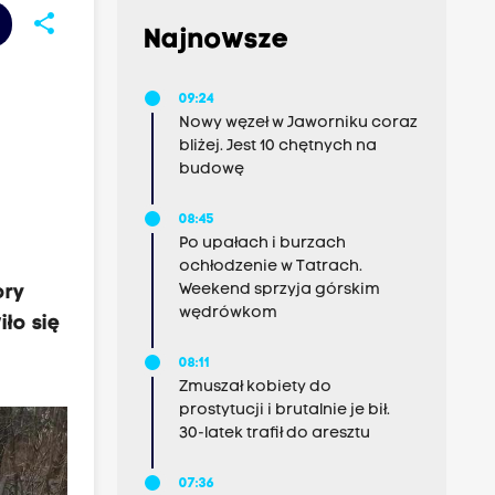
share
Najnowsze
09:24
Nowy węzeł w Jaworniku coraz
bliżej. Jest 10 chętnych na
budowę
08:45
Po upałach i burzach
ochłodzenie w Tatrach.
Weekend sprzyja górskim
ory
wędrówkom
ło się
08:11
Zmuszał kobiety do
prostytucji i brutalnie je bił.
30-latek trafił do aresztu
07:36