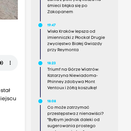
śmieci błąka się po
Zakopanem
19:47
Wisła Kraków lepsza od
imienniczki z Płocka! Drugie
zwycięstwo Białej Gwiazdy
przy Reymonta
18:23
Triumf na Górze Wiatrów:
Katarzyna Niewiadoma-
Phinney zdobywa Mont
Ventoux i żółtą koszulkę!
stał
iejscu
18:08
Co może zatrzymać
przestępstwa z nienawiści?
"Byłbym jednak daleki od
sugerowania prostego