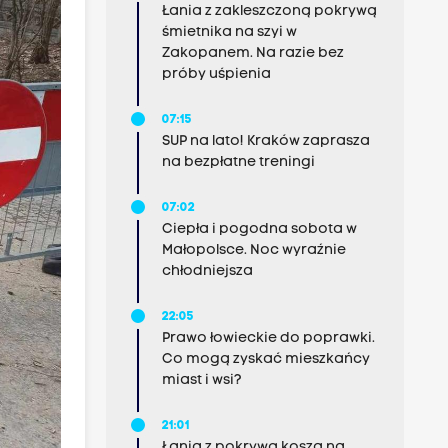
Łania z zakleszczoną pokrywą
śmietnika na szyi w
Zakopanem. Na razie bez
próby uśpienia
07:15
SUP na lato! Kraków zaprasza
na bezpłatne treningi
07:02
Ciepła i pogodna sobota w
Małopolsce. Noc wyraźnie
chłodniejsza
22:05
Prawo łowieckie do poprawki.
Co mogą zyskać mieszkańcy
miast i wsi?
21:01
Łania z pokrywą kosza na