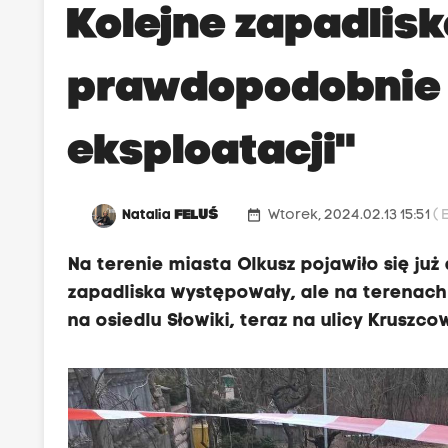
Kolejne zapadlisk
prawdopodobnie e
eksploatacji"
date_range
Natalia
FELUŚ
Wtorek, 2024.02.13 15:51
( 
Na terenie miasta Olkusz pojawiło się już 
zapadliska występowały, ale na terenach
na osiedlu Słowiki, teraz na ulicy Kruszco