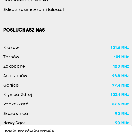
Darmowe ogłoszenia
Sklep z kosmetykami tolpa.pl
POSŁUCHASZ NAS
Kraków
101.6 MHz
Tarnów
101 MHz
Zakopane
100 MHz
Andrychów
98.8 MHz
Gorlice
97.4 MHz
Krynica-Zdrój
102.1 MHz
Rabka-Zdrój
87.6 MHz
Szczawnica
90 MHz
Nowy Sącz
90 MHz
Radio Kraków informuje,