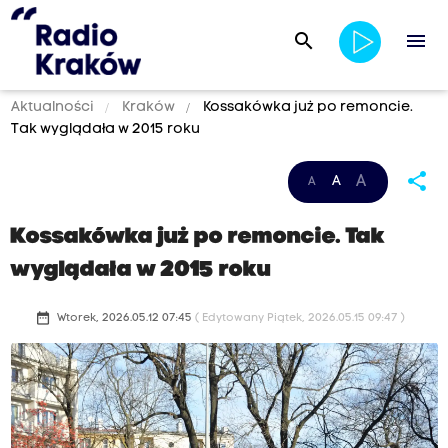
search
menu
Aktualności
Kraków
Kossakówka już po remoncie.
Tak wyglądała w 2015 roku
share
A
A
A
Kossakówka już po remoncie. Tak
wyglądała w 2015 roku
date_range
Wtorek, 2026.05.12 07:45
( Edytowany Piątek, 2026.05.15 09:47 )