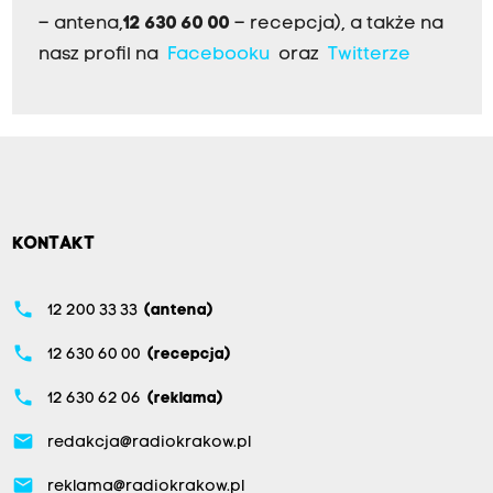
– antena,
12 630 60 00
– recepcja), a także na
nasz profil na
Facebooku
oraz
Twitterze
KONTAKT
phone
12 200 33 33
(antena)
phone
12 630 60 00
(recepcja)
phone
12 630 62 06
(reklama)
email
redakcja@radiokrakow.pl
email
reklama@radiokrakow.pl