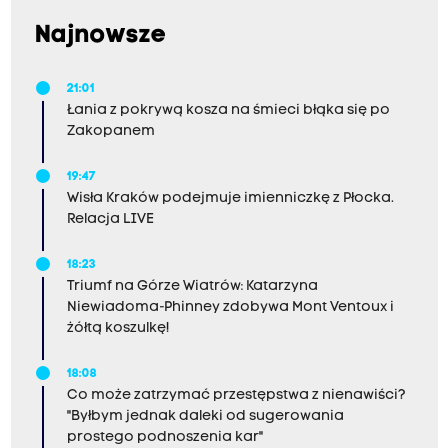
Najnowsze
21:01
Łania z pokrywą kosza na śmieci błąka się po
Zakopanem
19:47
Wisła Kraków podejmuje imienniczkę z Płocka.
Relacja LIVE
18:23
Triumf na Górze Wiatrów: Katarzyna
Niewiadoma-Phinney zdobywa Mont Ventoux i
żółtą koszulkę!
18:08
Co może zatrzymać przestępstwa z nienawiści?
"Byłbym jednak daleki od sugerowania
prostego podnoszenia kar"