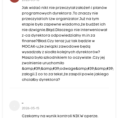
2026-05-16
Jak widać nikt nie przeczytał założeń i planów
programowych dyrektora .To znaczy nie
przeczytał ich tzw organizator.Już na tym
etapie było zapewne wiadomo,że budżet ich
nie dzwignie.Błąd.Dlaczego nie interweniował
z-ca dyrektora odpowiedzialny m.in za
finanse?Bład.Czy teraz juz tak będzie w
MOCAK-u,że związki zawodowe będą
wysadzały z siodła kolejnych dyrektorów?
Masza była szkodnikiem to oczywiste .Czy jej
zwolnienie uruchomiło
&amp;#39;&amp;#39;odwage&amp;#39;&amp;#39;
załogii.I co to za tekst,że zaspól powie jakiego
chciałby dyrektora?
..
.
2026-05-15
Czekamy na wynik kontroli NIK W operze.