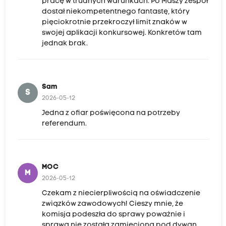
pracę w trudnych warunkach. Po Maszy zespół
dostał niekompetentnego fantastę, który
pięciokrotnie przekroczył limit znaków w
swojej aplikacji konkursowej. Konkretów tam
jednak brak.
Sam
S
2026-05-12
Jedna z ofiar poświęcona na potrzeby
referendum.
MOC
M
2026-05-12
Czekam z niecierpliwością na oświadczenie
związków zawodowych! Cieszy mnie, że
komisja podeszła do sprawy poważnie i
sprawa nie została zamieciona pod dywan.