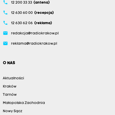
phone
12 200 33 33
(antena)
phone
12 630 60 00
(recepcja)
phone
12 630 62 06
(reklama)
email
redakcja@radiokrakow.pl
email
reklama@radiokrakow.pl
O NAS
Aktualności
Kraków
Tarnów
Małopolska Zachodnia
Nowy Sącz