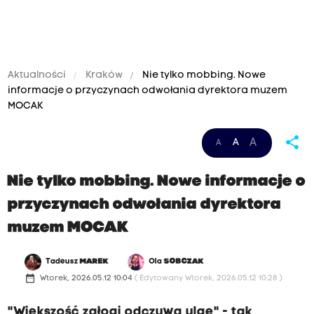
Aktualności
Kraków
Nie tylko mobbing. Nowe
informacje o przyczynach odwołania dyrektora muzem
MOCAK
share
A
A
A
Nie tylko mobbing. Nowe informacje o
przyczynach odwołania dyrektora
muzem MOCAK
Tadeusz
MAREK
Ola
SOBCZAK
date_range
Wtorek, 2026.05.12 10:04
( Edytowany Wtorek, 2026.05.12 10:28 )
"Większość załogi odczuwa ulgę" - tak