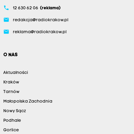
phone
12 630 62 06
(reklama)
email
redakcja@radiokrakow.pl
email
reklama@radiokrakow.pl
O NAS
Aktualności
Kraków
Tarnów
Małopolska Zachodnia
Nowy Sącz
Podhale
Gorlice