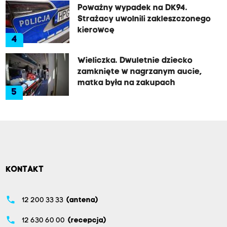
Poważny wypadek na DK94.
Strażacy uwolnili zakleszczonego
kierowcę
4
Wieliczka. Dwuletnie dziecko
zamknięte w nagrzanym aucie,
matka była na zakupach
5
KONTAKT
phone
12 200 33 33
(antena)
phone
12 630 60 00
(recepcja)