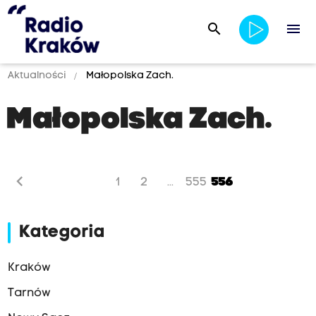
search
menu
Aktualności
Małopolska Zach.
Małopolska Zach.
chevron_left
1
2
555
556
...
Kategoria
Kraków
Tarnów