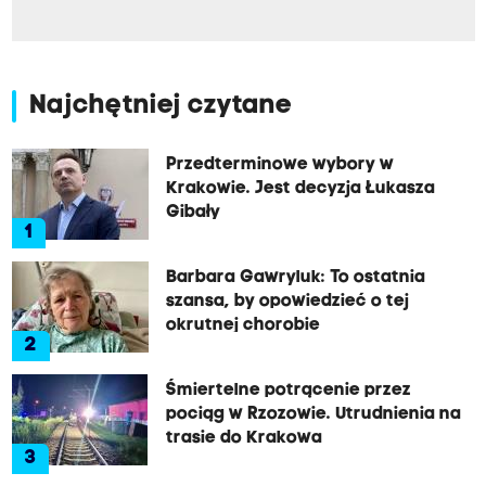
Najchętniej czytane
Przedterminowe wybory w
Krakowie. Jest decyzja Łukasza
Gibały
1
Barbara Gawryluk: To ostatnia
szansa, by opowiedzieć o tej
okrutnej chorobie
2
Śmiertelne potrącenie przez
pociąg w Rzozowie. Utrudnienia na
trasie do Krakowa
3