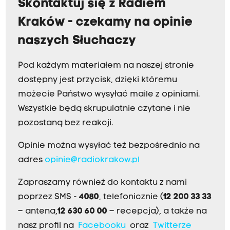
Skontaktuj się z Radiem
Kraków - czekamy na opinie
naszych Słuchaczy
Pod każdym materiałem na naszej stronie
dostępny jest przycisk, dzięki któremu
możecie Państwo wysyłać maile z opiniami.
Wszystkie będą skrupulatnie czytane i nie
pozostaną bez reakcji.
Opinie można wysyłać też bezpośrednio na
adres
opinie@radiokrakow.pl
Zapraszamy również do kontaktu z nami
poprzez SMS -
4080
, telefonicznie (
12 200 33 33
– antena,
12 630 60 00
– recepcja), a także na
nasz profil na
Facebooku
oraz
Twitterze