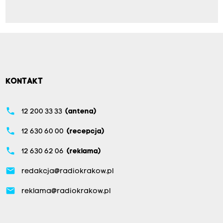
KONTAKT
phone
12 200 33 33
(antena)
phone
12 630 60 00
(recepcja)
phone
12 630 62 06
(reklama)
email
redakcja@radiokrakow.pl
email
reklama@radiokrakow.pl