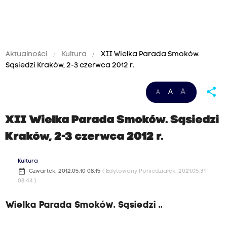
Aktualności
Kultura
XII Wielka Parada Smoków.
Sąsiedzi Kraków, 2-3 czerwca 2012 r.
share
A
A
A
XII Wielka Parada Smoków. Sąsiedzi
Kraków, 2-3 czerwca 2012 r.
Kultura
date_range
Czwartek, 2012.05.10 08:15
( Edytowany Poniedziałek, 2021.05.31
08:44 )
Wielka Parada Smoków. Sąsiedzi ..