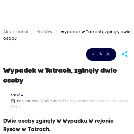
Aktualności
Kraków
Wypadek w Tatrach, zginęły dwie
osoby
share
A
A
A
Wypadek w Tatrach, zginęły dwie
osoby
Kraków
date_range
Poniedziałek, 2012.04.30 10:27
( Edytowany Poniedziałek, 2021.05.31
01:10 )
Dwie osoby zginęły w wypadku w rejonie
Rysów w Tatrach.