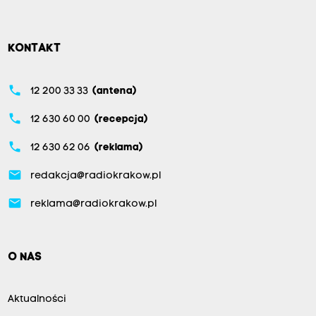
KONTAKT
phone
12 200 33 33
(antena)
phone
12 630 60 00
(recepcja)
phone
12 630 62 06
(reklama)
email
redakcja@radiokrakow.pl
email
reklama@radiokrakow.pl
O NAS
Aktualności