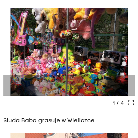
-
crop_free
1
/ 4
Siuda Baba grasuje w Wieliczce