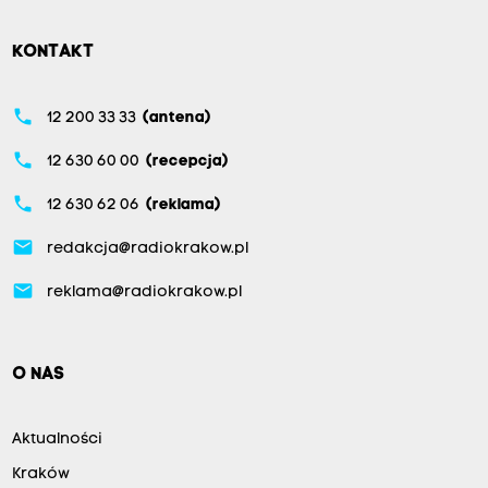
KONTAKT
phone
12 200 33 33
(antena)
phone
12 630 60 00
(recepcja)
phone
12 630 62 06
(reklama)
email
redakcja@radiokrakow.pl
email
reklama@radiokrakow.pl
O NAS
Aktualności
Kraków