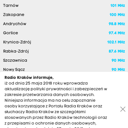
Tarnów
101 MHz
Zakopane
100 MHz
Andrychów
98.8 MHz
Gorlice
97.4 MHz
Krynica-Zdrój
102.1 MHz
Rabka-Zdrój
87.6 MHz
Szczawnica
90 MHz
Nowy Sącz
90 MHz
Radio Kraków informuje,
iż od dnia 25 maja 2018 roku wprowadza
aktualizację polityki prywatności i zabezpieczeń w
zakresie przetwarzania danych osobowych.
Niniejsza informacja ma na celu zapoznanie
osoby korzystające z Portalu Radia Kraków oraz
słuchaczy Radia Kraków ze szczegółami
stosowanych przez Radio Kraków technologii oraz
RADIO KRAKÓW SA. Aleja Juliusza Słowackiego 22, 30-007
z przepisami o ochronie danych osobowych,