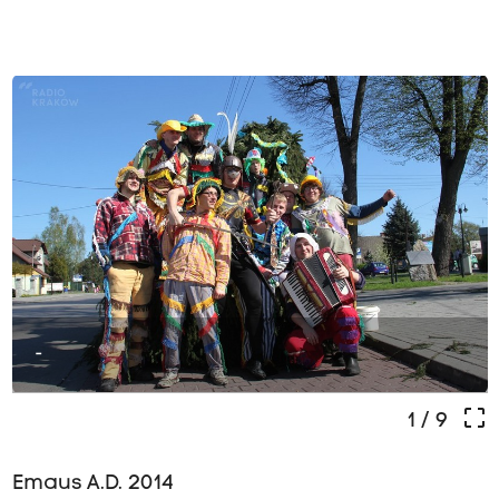
-
crop_free
1
/ 9
Emaus A.D. 2014