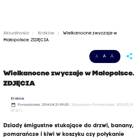
Aktualności
Kraków
Wielkanocne zwyczaje w
Małopolsce. ZDJĘCIA
share
A
A
A
Wielkanocne zwyczaje w Małopolsce.
ZDJĘCIA
Kraków
date_range
Poniedziałek, 2014.04.21 09:05
( Edytowany Poniedziałek, 2021.05.31
07:27 )
Dziady śmigustne stukające do drzwi, banany,
pomarańcze i kiwi w koszyku czy połykanie