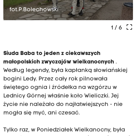
fot.P.Bolechowski
crop_free
1
/ 6
Siuda Baba to jeden z ciekawszych
małopolskich zwyczajów wielkanocnych
.
Według legendy, była kapłanką słowiańskiej
bogini Ledy. Przez cały rok pilnowała
świętego ognia i źródełka na wzgórzu w
Lednicy Górnej właśnie koło Wieliczki. Jej
życie nie należało do najłatwiejszych - nie
mogła się myć, ani czesać.
Tylko raz, w Poniedziałek Wielkanocny, była