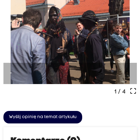
-
crop_free
1
/ 4
Wyślij opinię na temat artykułu