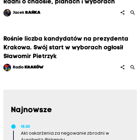
Radni o chaosie, planach i wyborach
search
share
Jacek
BAŃKA
Rośnie liczba kandydatów na prezydenta
Krakowa. Swój start w wyborach ogłosił
Sławomir Pietrzyk
search
share
Radio
KRAKÓW
Najnowsze
15:30
Akt oskarżenia za negowanie zbrodni w