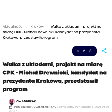
Aktualności
Kraków
Walka z układami, projekt na
miarę CPK - Michał Drewnicki, kandydat na prezydenta
Krakowa, przedstawił program
share
A
A
A
Walka z układami, projekt na miarę
CPK - Michał Drewnicki, kandydat na
prezydenta Krakowa, przedstawił
program
Ola
SOBCZAK
date_range
Poniedziałek, 2026.06.08 14:40
( Edytowany Poniedziałek, 2026.06.08
15:26 )