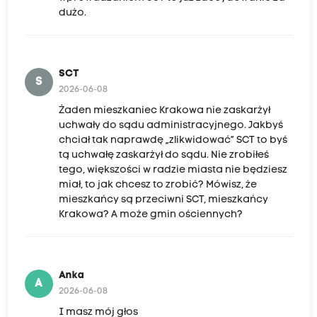
dużo.
SCT
S
2026-06-08
Żaden mieszkaniec Krakowa nie zaskarżył
uchwały do sądu administracyjnego. Jakbyś
chciał tak naprawdę „zlikwidować” SCT to byś
tą uchwałę zaskarżył do sądu. Nie zrobiłeś
tego, większości w radzie miasta nie będziesz
miał, to jak chcesz to zrobić? Mówisz, że
mieszkańcy są przeciwni SCT, mieszkańcy
Krakowa? A może gmin ościennych?
Anka
A
2026-06-08
I masz mój głos