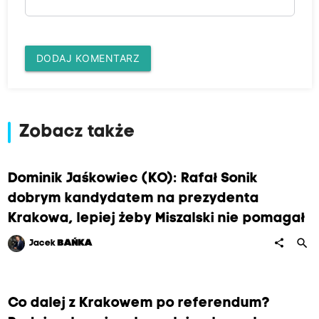
DODAJ KOMENTARZ
Zobacz także
Dominik Jaśkowiec (KO): Rafał Sonik
dobrym kandydatem na prezydenta
Krakowa, lepiej żeby Miszalski nie pomagał
search
share
Jacek
BAŃKA
Co dalej z Krakowem po referendum?