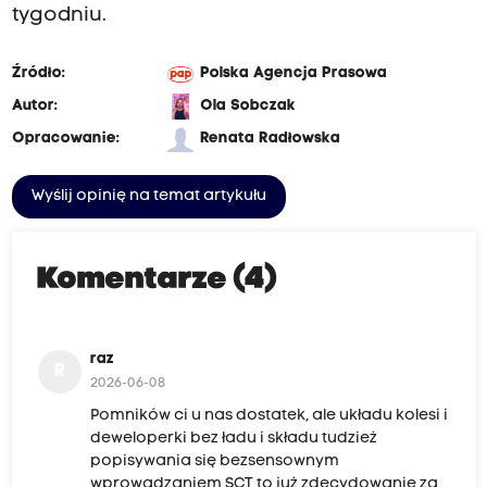
tygodniu.
Źródło:
Polska Agencja Prasowa
Autor:
Ola Sobczak
Opracowanie:
Renata Radłowska
Wyślij opinię na temat artykułu
Komentarze (4)
raz
R
2026-06-08
Pomników ci u nas dostatek, ale układu kolesi i
deweloperki bez ładu i składu tudzież
popisywania się bezsensownym
wprowadzaniem SCT to już zdecydowanie za