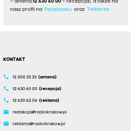
– antena,
12 630 60 00
– recepcja), a także na
nasz profil na
Facebooku
oraz
Twitterze
KONTAKT
phone
12 200 33 33
(antena)
phone
12 630 60 00
(recepcja)
phone
12 630 62 06
(reklama)
email
redakcja@radiokrakow.pl
email
reklama@radiokrakow.pl