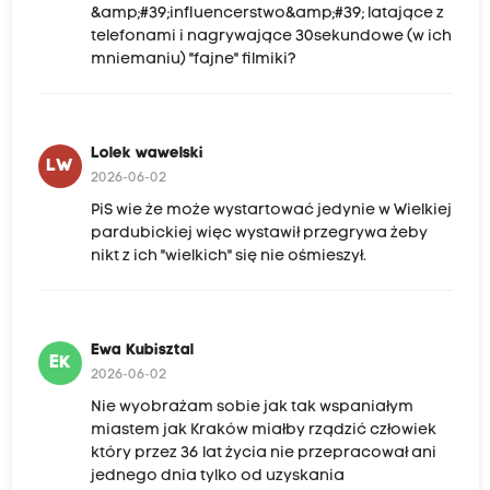
&amp;#39;influencerstwo&amp;#39; latające z
telefonami i nagrywające 30sekundowe (w ich
mniemaniu) "fajne" filmiki?
Lolek wawelski
LW
2026-06-02
PiS wie że może wystartować jedynie w Wielkiej
pardubickiej więc wystawił przegrywa żeby
nikt z ich "wielkich" się nie ośmieszył.
Ewa Kubisztal
EK
2026-06-02
Nie wyobrażam sobie jak tak wspaniałym
miastem jak Kraków miałby rządzić człowiek
który przez 36 lat życia nie przepracował ani
jednego dnia tylko od uzyskania