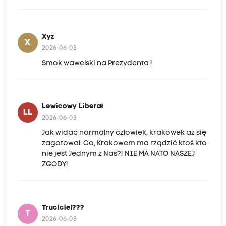
Xyz
X
2026-06-03
Smok wawelski na Prezydenta !
Lewicowy Liberał
LL
2026-06-03
Jak widać normalny człowiek, krakówek aż się
zagotował. Co, Krakowem ma rządzić ktoś kto
nie jest Jednym z Nas?! NIE MA NATO NASZEJ
ZGODY!
Truciciel???
T
2026-06-03