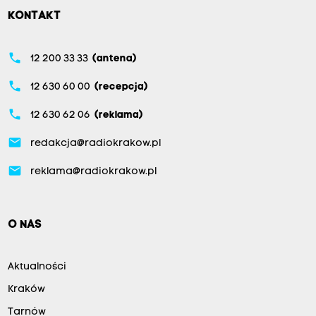
KONTAKT
phone
12 200 33 33
(antena)
phone
12 630 60 00
(recepcja)
phone
12 630 62 06
(reklama)
email
redakcja@radiokrakow.pl
email
reklama@radiokrakow.pl
O NAS
Aktualności
Kraków
Tarnów