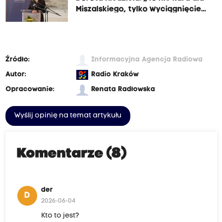
Miszalskiego, tylko wyciągnięcie
wniosków”
Źródło:
Informacyjna Agencja Radiowa
Autor:
Radio Kraków
Opracowanie:
Renata Radłowska
Wyślij opinię na temat artykułu
Komentarze (8)
der
D
2026-06-04
Kto to jest?