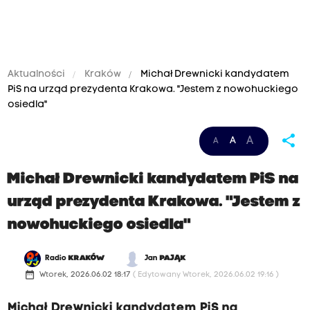
Aktualności
Kraków
Michał Drewnicki kandydatem
PiS na urząd prezydenta Krakowa. "Jestem z nowohuckiego
osiedla"
share
A
A
A
Michał Drewnicki kandydatem PiS na
urząd prezydenta Krakowa. "Jestem z
nowohuckiego osiedla"
Radio
KRAKÓW
Jan
PAJĄK
date_range
Wtorek, 2026.06.02 18:17
( Edytowany Wtorek, 2026.06.02 19:16 )
Michał Drewnicki kandydatem PiS na