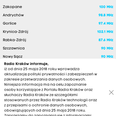
Zakopane
100 MHz
Andrychów
98.8 MHz
Gorlice
97.4 MHz
Krynica-Zdrój
102.1 MHz
Rabka-Zdrój
87.6 MHz
Szczawnica
90 MHz
Nowy Sącz
90 MHz
Radio Kraków informuje,
iż od dnia 25 maja 2018 roku wprowadza
aktualizację polityki prywatności i zabezpieczeń w
zakresie przetwarzania danych osobowych.
Niniejsza informacja ma na celu zapoznanie
osoby korzystające z Portalu Radia Kraków oraz
słuchaczy Radia Kraków ze szczegółami
stosowanych przez Radio Kraków technologii oraz
RADIO KRAKÓW SA. Aleja Juliusza Słowackiego 22, 30-007
z przepisami o ochronie danych osobowych,
Kraków
obowiązujących od dnia 25 maja 2018 roku.
Zapraszamy do zapoznania się z informacjami
Antena: 12 200 33 33