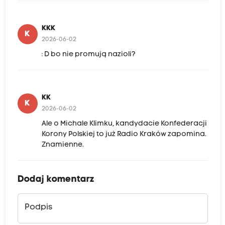
KKK
K
2026-06-02
: D bo nie promują nazioli?
KK
K
2026-06-02
Ale o Michale Klimku, kandydacie Konfederacji
Korony Polskiej to już Radio Kraków zapomina.
Znamienne.
Dodaj komentarz
Podpis