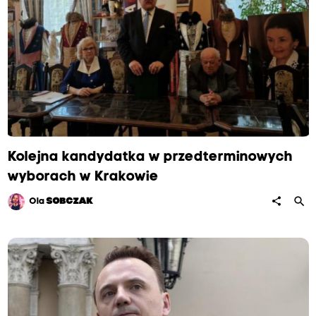
Kolejna kandydatka w przedterminowych
wyborach w Krakowie
search
share
Ola
SOBCZAK