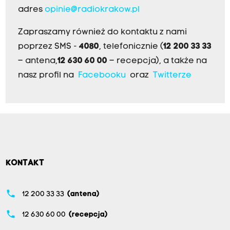
adres
opinie@radiokrakow.pl
Zapraszamy również do kontaktu z nami
poprzez SMS -
4080
, telefonicznie (
12 200 33 33
– antena,
12 630 60 00
– recepcja), a także na
nasz profil na
Facebooku
oraz
Twitterze
KONTAKT
phone
12 200 33 33
(antena)
phone
12 630 60 00
(recepcja)