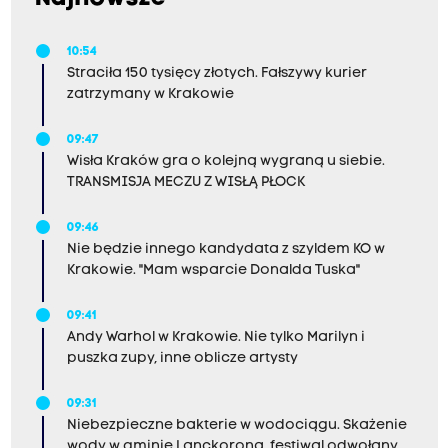
10:54
Straciła 150 tysięcy złotych. Fałszywy kurier
zatrzymany w Krakowie
09:47
Wisła Kraków gra o kolejną wygraną u siebie.
TRANSMISJA MECZU Z WISŁĄ PŁOCK
09:46
Nie będzie innego kandydata z szyldem KO w
Krakowie. "Mam wsparcie Donalda Tuska"
09:41
Andy Warhol w Krakowie. Nie tylko Marilyn i
puszka zupy, inne oblicze artysty
09:31
Niebezpieczne bakterie w wodociągu. Skażenie
wody w gminie Lanckorona, festiwal odwołany