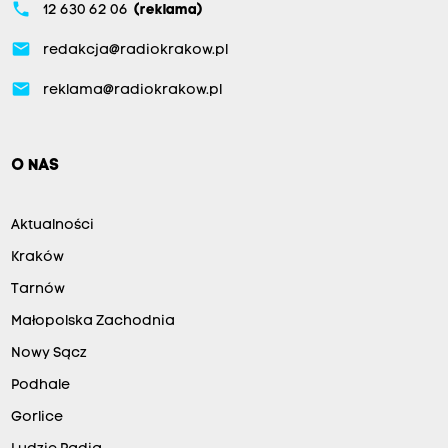
phone
12 630 62 06
(reklama)
email
redakcja@radiokrakow.pl
email
reklama@radiokrakow.pl
O NAS
Aktualności
Kraków
Tarnów
Małopolska Zachodnia
Nowy Sącz
Podhale
Gorlice