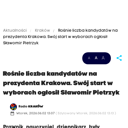
Aktualności
Kraków
Rośnie liczba kandydatów na
prezydenta Krakowa. Swój start w wyborach ogłosił
Sławomir Pietrzyk
share
A
A
A
Rośnie liczba kandydatów na
prezydenta Krakowa. Swój start w
wyborach ogłosił Sławomir Pietrzyk
Radio
KRAKÓW
date_range
Wtorek, 2026.06.02 13:07
( Edytowany Wtorek, 2026.06.02 13:13 )
Prawnik, nauczyciel, dziennikarz, były