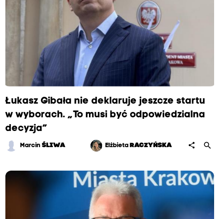
Łukasz Gibała nie deklaruje jeszcze startu
w wyborach. „To musi być odpowiedzialna
decyzja”
search
share
Marcin
ŚLIWA
Elżbieta
RACZYŃSKA