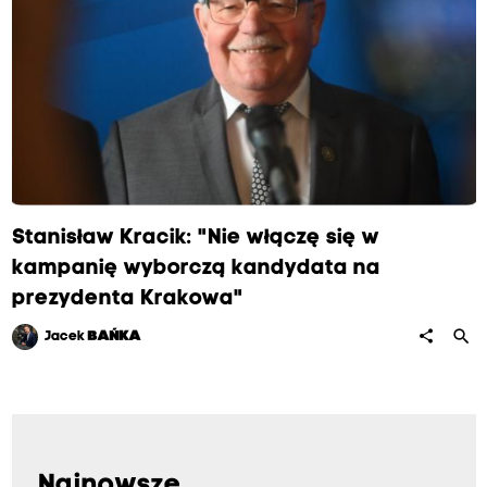
Stanisław Kracik: "Nie włączę się w
kampanię wyborczą kandydata na
prezydenta Krakowa"
search
share
Jacek
BAŃKA
Najnowsze