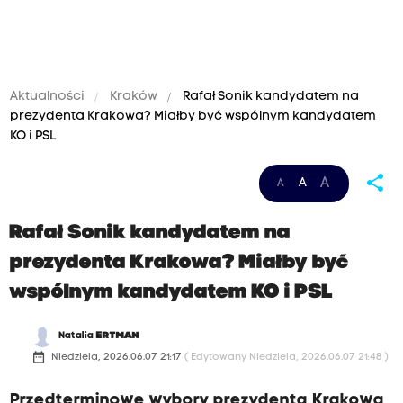
Aktualności
Kraków
Rafał Sonik kandydatem na
prezydenta Krakowa? Miałby być wspólnym kandydatem
KO i PSL
share
A
A
A
Rafał Sonik kandydatem na
prezydenta Krakowa? Miałby być
wspólnym kandydatem KO i PSL
Natalia
ERTMAN
date_range
Niedziela, 2026.06.07 21:17
( Edytowany Niedziela, 2026.06.07 21:48 )
Przedterminowe wybory prezydenta Krakowa