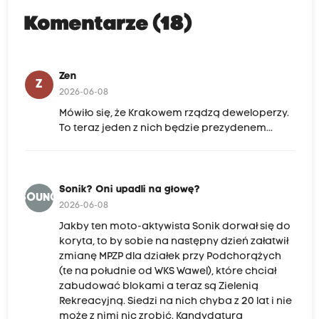
Komentarze (18)
Zen
Z
2026-06-08
Mówiło się, że Krakowem rządzą deweloperzy.
To teraz jeden z nich będzie prezydenem...
Sonik? Oni upadli na głowę?
SOUNG
2026-06-08
Jakby ten moto-aktywista Sonik dorwał się do
koryta, to by sobie na następny dzień załatwił
zmianę MPZP dla działek przy Podchorążych
(te na południe od WKS Wawel), które chciał
zabudować blokami a teraz są Zielenią
Rekreacyjną. Siedzi na nich chyba z 20 lat i nie
może z nimi nic zrobić. Kandydatura