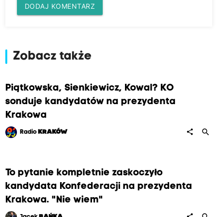
DODAJ KOMENTARZ
Zobacz także
Piątkowska, Sienkiewicz, Kowal? KO
sonduje kandydatów na prezydenta
Krakowa
search
share
Radio
KRAKÓW
To pytanie kompletnie zaskoczyło
kandydata Konfederacji na prezydenta
Krakowa. "Nie wiem"
search
share
Jacek
BAŃKA