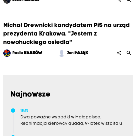
Michał Drewnicki kandydatem PiS na urząd
prezydenta Krakowa. "Jestem z
nowohuckiego osiedla"
search
share
Radio
KRAKÓW
Jan
PAJĄK
Najnowsze
18:15
Dwa poważne wypadki w Małopolsce.
Reanimacja kierowcy quada, 9-latek w szpitalu