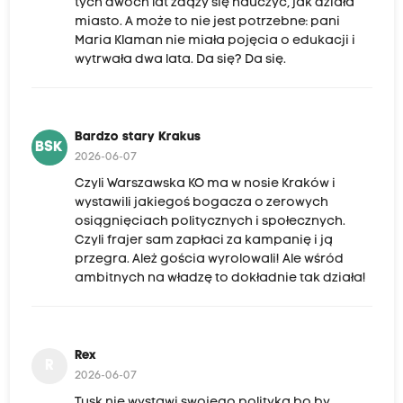
tych dwóch lat zdąży się nauczyć, jak działa
miasto. A może to nie jest potrzebne: pani
Maria Klaman nie miała pojęcia o edukacji i
wytrwała dwa lata. Da się? Da się.
Bardzo stary Krakus
BSK
2026-06-07
Czyli Warszawska KO ma w nosie Kraków i
wystawili jakiegoś bogacza o zerowych
osiągnięciach politycznych i społecznych.
Czyli frajer sam zapłaci za kampanię i ją
przegra. Ależ gościa wyrolowali! Ale wśród
ambitnych na władzę to dokładnie tak działa!
Rex
R
2026-06-07
Tusk nie wystawi swojego polityka bo by