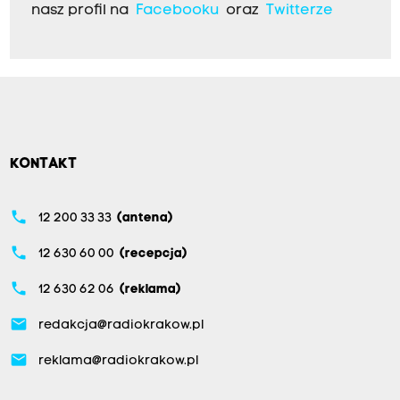
nasz profil na
Facebooku
oraz
Twitterze
KONTAKT
phone
12 200 33 33
(antena)
phone
12 630 60 00
(recepcja)
phone
12 630 62 06
(reklama)
email
redakcja@radiokrakow.pl
email
reklama@radiokrakow.pl