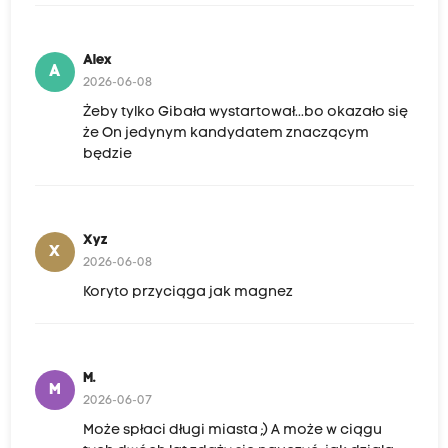
Alex
A
2026-06-08
Żeby tylko Gibała wystartował...bo okazało się
że On jedynym kandydatem znaczącym
będzie
Xyz
X
2026-06-08
Koryto przyciąga jak magnez
M.
M
2026-06-07
Może spłaci długi miasta ;) A może w ciągu