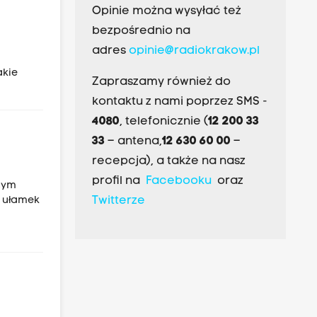
Opinie można wysyłać też
bezpośrednio na
adres
opinie@radiokrakow.pl
akie
Zapraszamy również do
kontaktu z nami poprzez SMS -
4080
, telefonicznie (
12 200 33
33
– antena,
12 630 60 00
–
recepcja), a także na nasz
profil na
Facebooku
oraz
znym
y ułamek
Twitterze