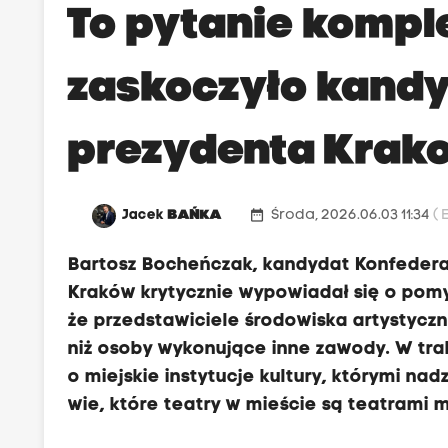
To pytanie kompl
zaskoczyło kandy
prezydenta Krako
date_range
Jacek
BAŃKA
Środa, 2026.06.03 11:34
( 
Bartosz Bocheńczak, kandydat Konfedera
Kraków krytycznie wypowiadał się o pomy
że przedstawiciele środowiska artystyczn
niż osoby wykonujące inne zawody. W tra
o miejskie instytucje kultury, którymi na
wie, które teatry w mieście są teatrami m