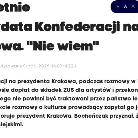
etnie
A
A
A
data Konfederacji n
wa. "Nie wiem"
Edytowany Środa, 2026.06.03 14:22 )
cji na prezydenta Krakowa, podczas rozmowy w 
śle dopłat do składek ZUS dla artystów i przekon
ego nie powinni być traktowani przez państwo le
kcie rozmowy o kulturze prowadzący zapytał go 
dzoruje prezydent Krakowa. Bocheńczak przyznał, 
iejskimi.