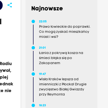
share
Najnowsze
a
22:05
Prawo łowieckie do poprawki.
Co mogą zyskać mieszkańcy
miast i wsi?
21:01
Łania z pokrywą kosza na
śmieci błąka się po
Zakopanem
Radiu
ywał,
19:47
piej
Wisła Kraków lepsza od
jednak
imienniczki z Płocka! Drugie
zwycięstwo Białej Gwiazdy
że nie
przy Reymonta
18:23