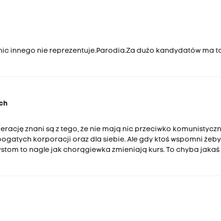
..nic innego nie reprezentuje.Parodia.Za dużo kandydatów ma t
ych
rację znani są z tego, że nie mają nic przeciwko komunistyc
bogatych korporacji oraz dla siebie. Ale gdy ktoś wspomni żeb
stom to nagle jak chorągiewka zmieniają kurs. To chyba jakaś