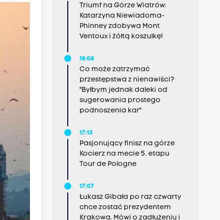
Triumf na Górze Wiatrów:
Katarzyna Niewiadoma-
Phinney zdobywa Mont
Ventoux i żółtą koszulkę!
18:08
Co może zatrzymać
przestępstwa z nienawiści?
"Byłbym jednak daleki od
sugerowania prostego
podnoszenia kar"
17:13
Pasjonujący finisz na górze
Kocierz na mecie 5. etapu
Tour de Pologne
17:07
Łukasz Gibała po raz czwarty
chce zostać prezydentem
Krakowa. Mówi o zadłużeniu i