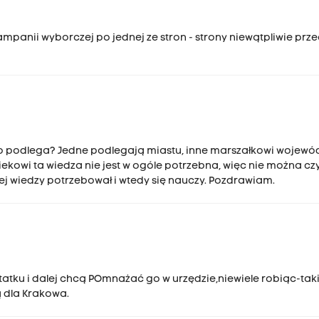
kampanii wyborczej po jednej ze stron - strony niewątpliwie prz
kogo podlega? Jedne podlegają miastu, inne marszałkowi wojewó
ekowi ta wiedza nie jest w ogóle potrzebna, więc nie można czy
tej wiedzy potrzebował i wtedy się nauczy. Pozdrawiam.
atku i dalej chcą POmnażać go w urzędzie,niewiele robiąc-tak
ą dla Krakowa.