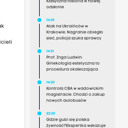
Klasyczna historia w nowej
odsłonie
14:39
ak
Atak na Ukraińców w
Krakowie. Nagranie obiegło
y
sieć, policja szuka sprawcy
cieli
14:31
Prof. Inga Ludwin:
o
Ginekologia estetyczna to
procedura okaleczająca
14:30
Kontrola CBA w wadowickim
magistracie. Chodzi o zakup
nowych autobusów
22:30
Gdzie gubi się polska
żywność?Ekspertka wskazuje