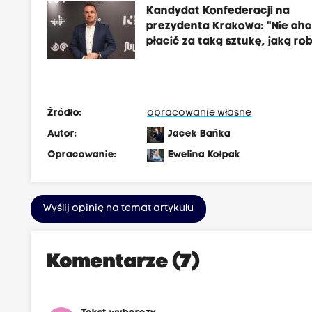
Kandydat Konfederacji na
prezydenta Krakowa: "Nie ch
płacić za taką sztukę, jaką rob
Jaś Kapela. To badziew"
Źródło:
opracowanie własne
Autor:
Jacek Bańka
Opracowanie:
Ewelina Kołpak
Wyślij opinię na temat artykułu
Komentarze (7)