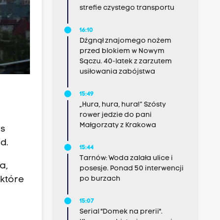
strefie czystego transportu
16:10
Dźgnął znajomego nożem
przed blokiem w Nowym
Sączu. 40-latek z zarzutem
usiłowania zabójstwa
15:49
„Hura, hura, hura!” Szósty
rower jedzie do pani
Małgorzaty z Krakowa
as
d.
15:44
Tarnów: Woda zalała ulice i
a,
posesje. Ponad 50 interwencji
 które
po burzach
15:07
Serial "Domek na prerii".