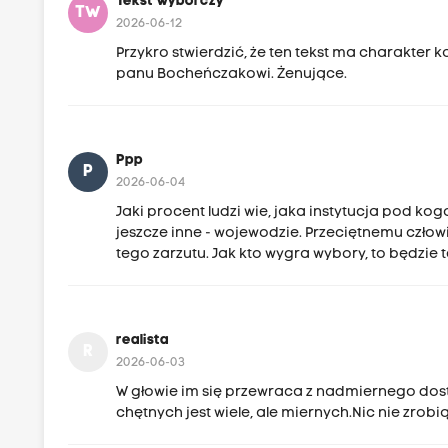
Tekst wyborczy
TW
2026-06-12
Przykro stwierdzić, że ten tekst ma charakter 
panu Bocheńczakowi. Żenujące.
Ppp
P
2026-06-04
Jaki procent ludzi wie, jaka instytucja pod 
jeszcze inne - wojewodzie. Przeciętnemu człowi
tego zarzutu. Jak kto wygra wybory, to będzie 
realista
R
2026-06-03
W głowie im się przewraca z nadmiernego dost
chętnych jest wiele, ale miernych.Nic nie zrobi