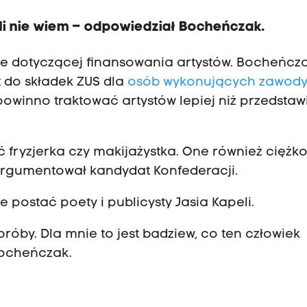
ili nie wiem – odpowiedział Bocheńczak.
wie dotyczącej finansowania artystów. Bocheńcz
t do składek ZUS dla
osób wykonujących zawod
owinno traktować artystów lepiej niż przedstawi
 fryzjerka czy makijażystka. One również ciężk
 argumentował kandydat Konfederacji.
e postać poety i publicysty Jasia Kapeli.
próby. Dla mnie to jest badziew, co ten człowiek
Bocheńczak.