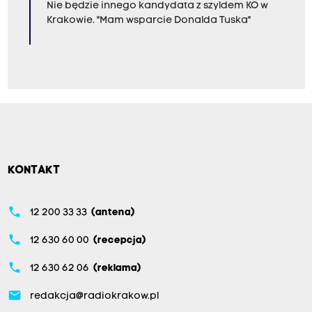
Nie będzie innego kandydata z szyldem KO w
Krakowie. "Mam wsparcie Donalda Tuska"
KONTAKT
phone
12 200 33 33
(antena)
phone
12 630 60 00
(recepcja)
phone
12 630 62 06
(reklama)
email
redakcja@radiokrakow.pl