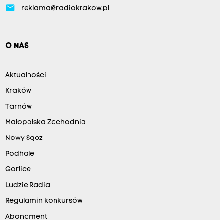
email
reklama@radiokrakow.pl
O NAS
Aktualności
Kraków
Tarnów
Małopolska Zachodnia
Nowy Sącz
Podhale
Gorlice
Ludzie Radia
Regulamin konkursów
Abonament