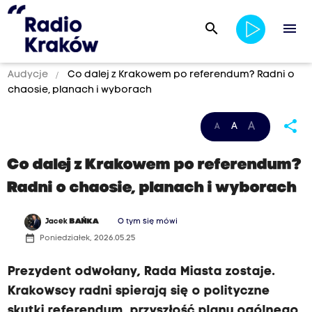
search
menu
Audycje
Co dalej z Krakowem po referendum? Radni o
chaosie, planach i wyborach
share
A
A
A
Co dalej z Krakowem po referendum?
Radni o chaosie, planach i wyborach
Jacek
BAŃKA
O tym się mówi
date_range
Poniedziałek, 2026.05.25
Prezydent odwołany, Rada Miasta zostaje.
Krakowscy radni spierają się o polityczne
skutki referendum, przyszłość planu ogólnego