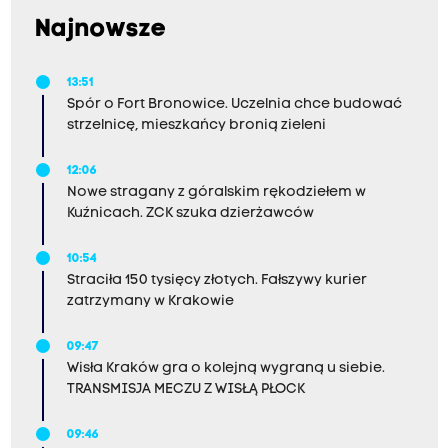
Najnowsze
13:51
Spór o Fort Bronowice. Uczelnia chce budować
strzelnicę, mieszkańcy bronią zieleni
12:06
Nowe stragany z góralskim rękodziełem w
Kuźnicach. ZCK szuka dzierżawców
10:54
Straciła 150 tysięcy złotych. Fałszywy kurier
zatrzymany w Krakowie
09:47
Wisła Kraków gra o kolejną wygraną u siebie.
TRANSMISJA MECZU Z WISŁĄ PŁOCK
09:46