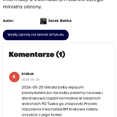
ministra obrony.
Autor:
Jacek Bańka
Wyślij opinię na temat artykułu
Komentarze (1)
krakus
K
2026-05-26
2026-05-25 Gibała byłby lepszym
kandydatem,bo nie byłby pazerny na kasę i
dla Krakowa rządził normalnie.W ostatnich
wyborach PO Tuska go zniszczyło.Proces
niszczenia trwa nadal.RM Krakowa należy
oczyścić z jego kolesi.