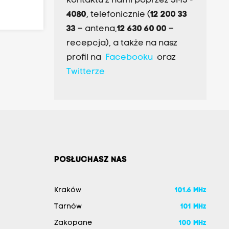
kontaktu z nami poprzez SMS -
4080
, telefonicznie (
12 200 33
33
– antena,
12 630 60 00
–
recepcja), a także na nasz
profil na
Facebooku
oraz
Twitterze
POSŁUCHASZ NAS
Kraków
101.6 MHz
Tarnów
101 MHz
Zakopane
100 MHz