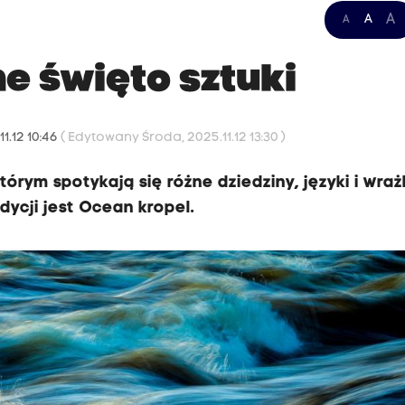
A
A
A
e święto sztuki
1.12 10:46
( Edytowany Środa, 2025.11.12 13:30 )
tórym spotykają się różne dziedziny, języki i wraż
dycji jest Ocean kropel.