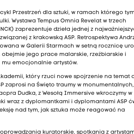
cykl Przestrzeń dla sztuki, w ramach którego ty
Kulki. Wystawa Tempus Omnia Revelat w trzech
 NCK) zaprezentuje dzieła jednej z najważniejsz
a związanej z krakowską ASP. Retrospektywa Andr
zowana w Galerii Starmach w setną rocznicę uro
 obejmie jego prace malarskie, rzeźbiarskie i
ch mu emocjonalnie artystów.
demii, który rzuci nowe spojrzenie na temat 
SP zaprosi na Święto traumy w monumentalnych,
acpra Dudka, z Wesołą Immersive wkroczymy w
tuki wraz z dyplomantkami i dyplomantami ASP ć
leksję nad tym, jak sztuka może reagować na
prowadzania kuratorskie, spotkania z artystam