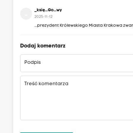
_księ...Go...wy
_
2025-11-12
...prezydent Królewskiego Miasta Krakowa zwany
Dodaj komentarz
Podpis
Treść komentarza