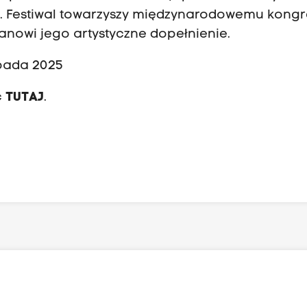
zne. Festiwal towarzyszy międzynarodowemu kong
tanowi jego artystyczne dopełnienie.
opada 2025
ć
TUTAJ
.