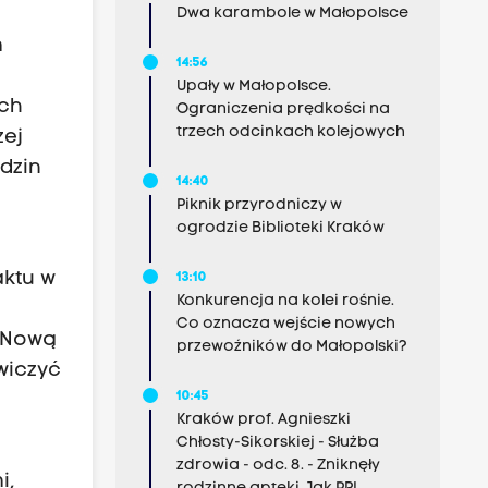
Dwa karambole w Małopolsce
m
14:56
Upały w Małopolsce.
ych
Ograniczenia prędkości na
trzech odcinkach kolejowych
zej
dzin
14:40
Piknik przyrodniczy w
ogrodzie Biblioteki Kraków
aktu w
13:10
Konkurencja na kolei rośnie.
Co oznacza wejście nowych
 Nową
przewoźników do Małopolski?
wiczyć
10:45
Kraków prof. Agnieszki
Chłosty-Sikorskiej - Służba
zdrowia - odc. 8. - Zniknęły
i,