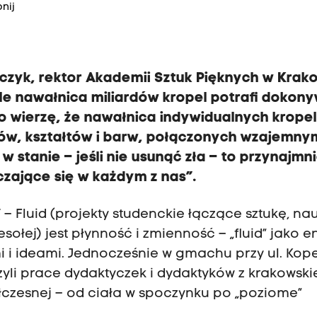
nij
czyk, rektor Akademii Sztuk Pięknych w Krak
ale nawałnica miliardów kropel potrafi dokon
o wierzę, że nawałnica indywidualnych krope
tów, kształtów i barw, połączonych wzajemny
stanie – jeśli nie usunąć zła – to przynajmni
czające się w każdym z nas”.
Fluid (projekty studenckie łączące sztukę, nau
łej) jest płynność i zmienność – „fluid” jako e
i i ideami. Jednocześnie w gmachu przy ul. Kop
yli prace dydaktyczek i dydaktyków z krakowski
czesnej – od ciała w spoczynku po „poziome”