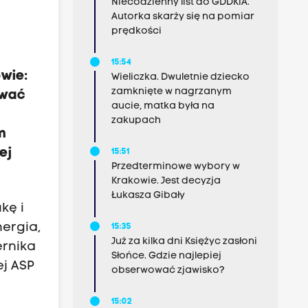
Niecodzienny list do GDDKiA.
Autorka skarży się na pomiar
prędkości
15:54
owie:
Wieliczka. Dwuletnie dziecko
zamknięte w nagrzanym
ywać
aucie, matka była na
l
zakupach
m
ej
15:51
Przedterminowe wybory w
Krakowie. Jest decyzja
Łukasza Gibały
kę i
nergia,
15:35
Już za kilka dni Księżyc zasłoni
ernika
Słońce. Gdzie najlepiej
ej ASP
obserwować zjawisko?
15:02