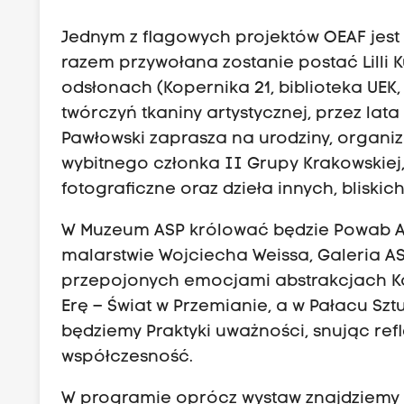
Jednym z flagowych projektów OEAF jest 
razem przywołana zostanie postać Lilli 
odsłonach (Kopernika 21, biblioteka UEK,
twórczyń tkaniny artystycznej, przez lat
Pawłowski zaprasza na urodziny, organi
wybitnego członka II Grupy Krakowskiej,
fotograficzne oraz dzieła innych, bliski
W Muzeum ASP królować będzie Powab Aka
malarstwie Wojciecha Weissa, Galeria A
przepojonych emocjami abstrakcjach K
Erę – Świat w Przemianie, a w Pałacu Sz
będziemy Praktyki uważności, snując ref
współczesność.
W programie oprócz wystaw znajdziemy o