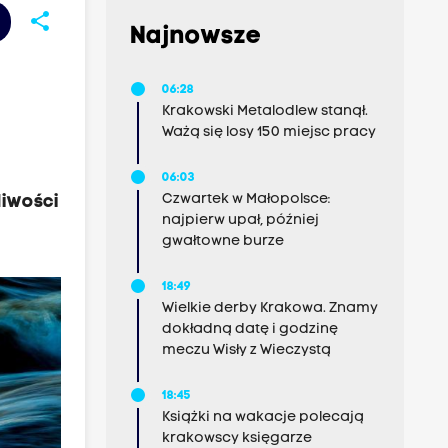
share
Najnowsze
06:28
Krakowski Metalodlew stanął.
Ważą się losy 150 miejsc pracy
06:03
Czwartek w Małopolsce:
liwości
najpierw upał, później
gwałtowne burze
18:49
Wielkie derby Krakowa. Znamy
dokładną datę i godzinę
meczu Wisły z Wieczystą
18:45
Książki na wakacje polecają
krakowscy księgarze