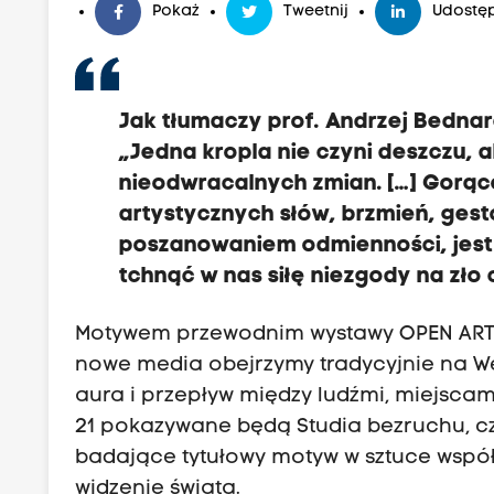
Pokaż
Tweetnij
Udostęp
Jak tłumaczy prof. Andrzej Bednar
„Jedna kropla nie czyni deszczu, 
nieodwracalnych zmian. […] Gorąc
artystycznych słów, brzmień, ges
poszanowaniem odmienności, jest w 
tchnąć w nas siłę niezgody na zło 
Motywem przewodnim wystawy OPEN ART – 
nowe media obejrzymy tradycyjnie na Weso
aura i przepływ między ludźmi, miejscam
21 pokazywane będą Studia bezruchu, cz
badające tytułowy motyw w sztuce współ
widzenie świata.