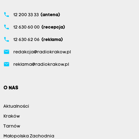
phone
12 200 33 33
(antena)
phone
12 630 60 00
(recepcja)
phone
12 630 62 06
(reklama)
email
redakcja@radiokrakow.pl
email
reklama@radiokrakow.pl
O NAS
Aktualności
Kraków
Tarnów
Małopolska Zachodnia