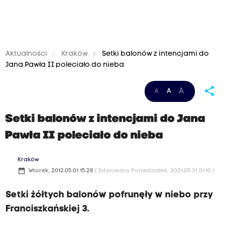
Aktualności
Kraków
Setki balonów z intencjami do
Jana Pawła II poleciało do nieba
share
A
A
A
Setki balonów z intencjami do Jana
Pawła II poleciało do nieba
Kraków
date_range
Wtorek, 2012.05.01 15:28
( Edytowany Poniedziałek, 2021.05.31 01:10 )
Setki żółtych balonów pofrunęły w niebo przy
Franciszkańskiej 3.