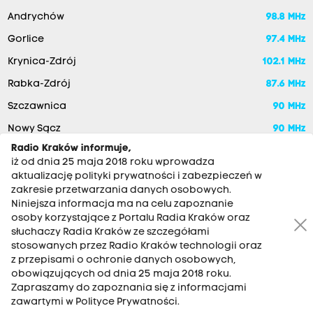
Andrychów
98.8 MHz
Gorlice
97.4 MHz
Krynica-Zdrój
102.1 MHz
Rabka-Zdrój
87.6 MHz
Szczawnica
90 MHz
Nowy Sącz
90 MHz
Radio Kraków informuje,
iż od dnia 25 maja 2018 roku wprowadza
aktualizację polityki prywatności i zabezpieczeń w
zakresie przetwarzania danych osobowych.
Niniejsza informacja ma na celu zapoznanie
osoby korzystające z Portalu Radia Kraków oraz
słuchaczy Radia Kraków ze szczegółami
stosowanych przez Radio Kraków technologii oraz
RADIO KRAKÓW SA. Aleja Juliusza Słowackiego 22, 30-007
z przepisami o ochronie danych osobowych,
Kraków
obowiązujących od dnia 25 maja 2018 roku.
Zapraszamy do zapoznania się z informacjami
Antena: 12 200 33 33
zawartymi w Polityce Prywatności.