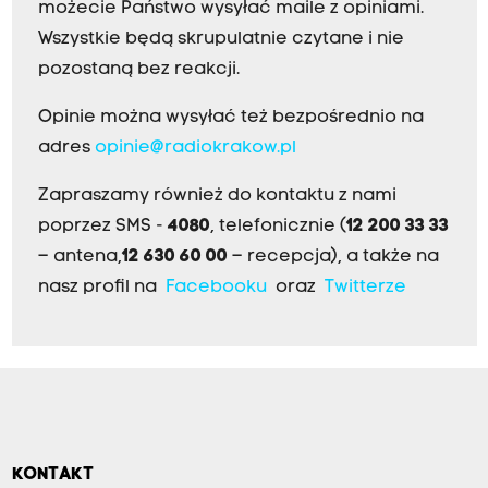
możecie Państwo wysyłać maile z opiniami.
Wszystkie będą skrupulatnie czytane i nie
pozostaną bez reakcji.
Opinie można wysyłać też bezpośrednio na
adres
opinie@radiokrakow.pl
Zapraszamy również do kontaktu z nami
poprzez SMS -
4080
, telefonicznie (
12 200 33 33
– antena,
12 630 60 00
– recepcja), a także na
nasz profil na
Facebooku
oraz
Twitterze
KONTAKT