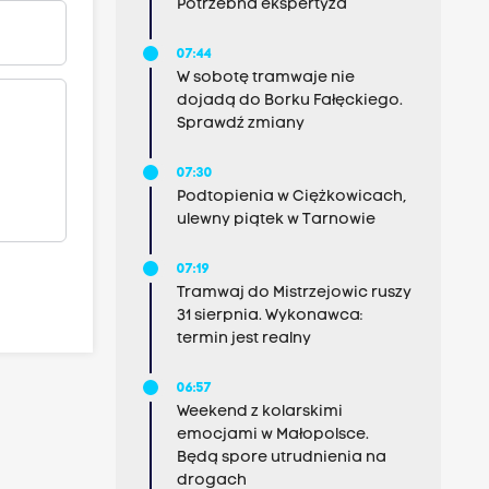
Potrzebna ekspertyza
07:44
W sobotę tramwaje nie
dojadą do Borku Fałęckiego.
Sprawdź zmiany
07:30
Podtopienia w Ciężkowicach,
ulewny piątek w Tarnowie
07:19
Tramwaj do Mistrzejowic ruszy
31 sierpnia. Wykonawca:
termin jest realny
06:57
Weekend z kolarskimi
emocjami w Małopolsce.
Będą spore utrudnienia na
drogach