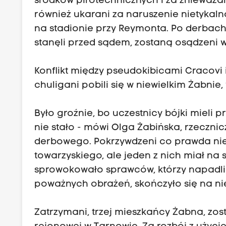
środków pirotechnicznych i za znieważan
również ukarani za naruszenie nietykalno
na stadionie przy Reymonta. Po derbach 
stanęli przed sądem, zostaną osądzeni 
Konflikt między pseudokibicami Cracovi i
chuligani pobili się w niewielkim Żabnie
Było groźnie, bo uczestnicy bójki mieli p
nie stało - mówi Olga Żabińska, rzecznic
derbowego. Pokrzywdzeni co prawda nie 
towarzyskiego, ale jeden z nich miał na 
sprowokowało sprawców, którzy napadli
poważnych obrażeń, skończyło się na ni
Zatrzymani, trzej mieszkańcy Żabna, zos