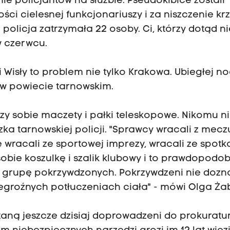
ie policjantów na służbie. Pseudokibice zostali
ści cielesnej funkcjonariuszy i za niszczenie kr
policja zatrzymała 22 osoby. Ci, którzy dotąd ni
w czerwcu.
 Wisły to problem nie tylko Krakowa. Ubiegłej n
, w powiecie tarnowskim.
rzy sobie maczety i pałki teleskopowe. Nikomu ni
zka tarnowskiej policji. "Sprawcy wracali z mecz
wracali ze sportowej imprezy, wracali ze spotk
sobie koszulkę i szalik klubowy i to prawdopodo
 grupę pokrzywdzonych. Pokrzywdzeni nie dozna
egroźnych potłuczeniach ciała" - mówi Olga Żab
taną jeszcze dzisiaj doprowadzeni do prokuratu