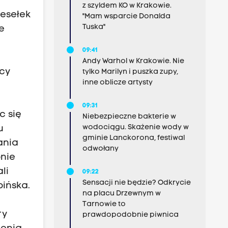
z szyldem KO w Krakowie.
zesełek
"Mam wsparcie Donalda
Tuska"
e
09:41
Andy Warhol w Krakowie. Nie
ocy
tylko Marilyn i puszka zupy,
inne oblicze artysty
09:31
c się
Niebezpieczne bakterie w
wodociągu. Skażenie wody w
u
gminie Lanckorona, festiwal
ania
odwołany
bnie
li
09:22
Sensacji nie będzie? Odkrycie
ińska.
na placu Drzewnym w
Tarnowie to
ry
prawdopodobnie piwnica