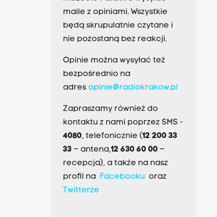
maile z opiniami. Wszystkie
będą skrupulatnie czytane i
nie pozostaną bez reakcji.
Opinie można wysyłać też
bezpośrednio na
adres
opinie@radiokrakow.pl
Zapraszamy również do
kontaktu z nami poprzez SMS -
4080
, telefonicznie (
12 200 33
33
– antena,
12 630 60 00
–
recepcja), a także na nasz
profil na
Facebooku
oraz
Twitterze