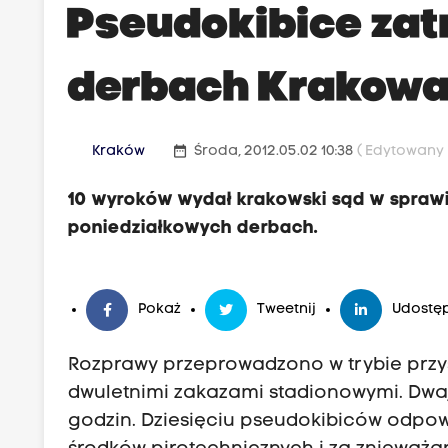
Pseudokibice zat
derbach Krakowa 
date_range
Kraków
Środa, 2012.05.02 10:38
( Edytowany P
10 wyroków wydał krakowski sąd w spraw
poniedziałkowych derbach.
Pokaż
Tweetnij
Udostęp
Rozprawy przeprowadzono w trybie przy
dwuletnimi zakazami stadionowymi. Dwa
godzin. Dziesięciu pseudokibiców odpo