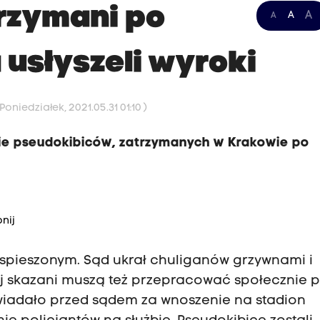
rzymani po
A
A
A
usłyszeli wyroki
oniedziałek, 2021.05.31 01:10 )
ie pseudokibiców, zatrzymanych w Krakowie po
nij
spieszonym. Sąd ukrał chuliganów grzywnami i
j skazani muszą też przepracować społecznie 
wiadało przed sądem za wnoszenie na stadion