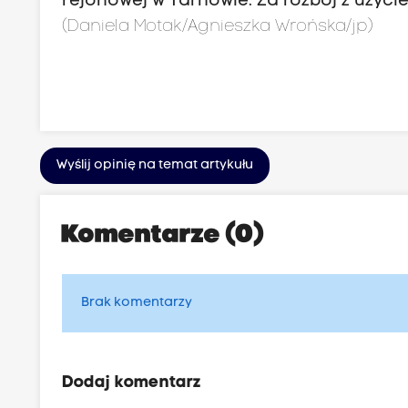
rejonowej w Tarnowie. Za rozbój z użycie
(Daniela Motak/Agnieszka Wrońska/jp)
Wyślij opinię na temat artykułu
Komentarze (0)
Brak komentarzy
Dodaj komentarz