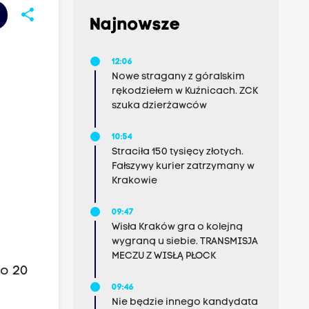
share
Najnowsze
12:06
Nowe stragany z góralskim
rękodziełem w Kuźnicach. ZCK
szuka dzierżawców
10:54
Straciła 150 tysięcy złotych.
Fałszywy kurier zatrzymany w
Krakowie
09:47
Wisła Kraków gra o kolejną
wygraną u siebie. TRANSMISJA
MECZU Z WISŁĄ PŁOCK
po 20
09:46
Nie będzie innego kandydata