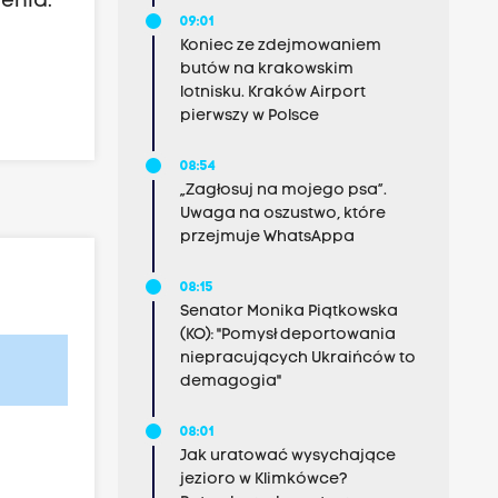
ienia.
09:01
Koniec ze zdejmowaniem
butów na krakowskim
lotnisku. Kraków Airport
pierwszy w Polsce
08:54
„Zagłosuj na mojego psa”.
Uwaga na oszustwo, które
przejmuje WhatsAppa
08:15
Senator Monika Piątkowska
(KO): "Pomysł deportowania
niepracujących Ukraińców to
demagogia"
08:01
Jak uratować wysychające
jezioro w Klimkówce?