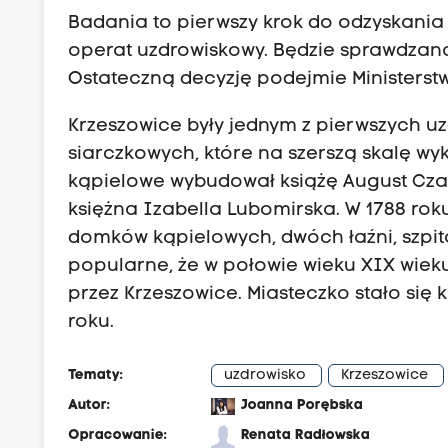
Badania to pierwszy krok do odzyskania 
operat uzdrowiskowy. Będzie sprawdzana
Ostateczną decyzję podejmie Ministerst
Krzeszowice były jednym z pierwszych uz
siarczkowych, które na szerszą skalę wy
kąpielowe wybudował książę August Czar
księżna Izabella Lubomirska. W 1788 roku
domków kąpielowych, dwóch łaźni, szpita
popularne, że w połowie wieku XIX wiek
przez Krzeszowice. Miasteczko stało się 
roku.
Tematy:
uzdrowisko
Krzeszowice
Autor:
Joanna Porębska
Opracowanie:
Renata Radłowska