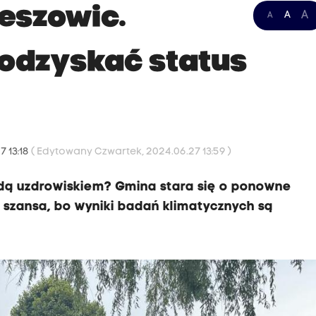
zeszowic.
A
A
A
odzyskać status
7 13:18
( Edytowany Czwartek, 2024.06.27 13:59 )
dą uzdrowiskiem? Gmina stara się o ponowne
o szansa, bo wyniki badań klimatycznych są