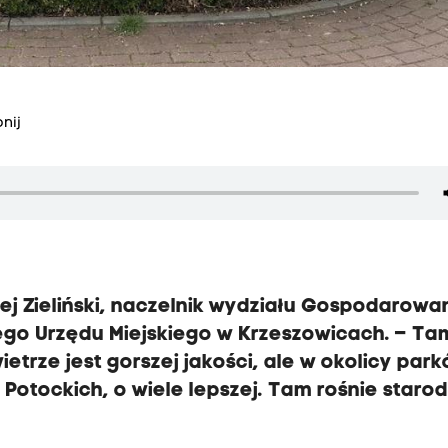
nij
ej Zieliński, naczelnik wydziału Gospodarowa
ego Urzędu Miejskiego w Krzeszowicach. – Ta
trze jest gorszej jakości, ale w okolicy par
u Potockich, o wiele lepszej. Tam rośnie staro