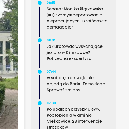
08:15
Senator Monika Piątkowska
(KO): "Pomysł deportowania
niepracujących Ukraińców to
demagogia"
08:01
Jak uratować wysychające
jezioro w Klimkówce?
Potrzebna ekspertyza
07:44
W sobotę tramwaje nie
dojadą do Borku Fałęckiego.
Sprawdź zmiany
07:30
Po upałach przyszły ulewy.
Podtopienia w gminie
Ciężkowice, 23 interwencje
strażaków