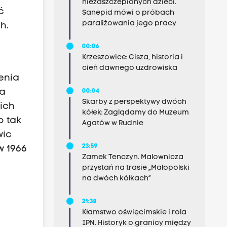
niezaszczepionych dzieci.
ć
Sanepid mówi o próbach
paraliżowania jego pracy
h.
00:06
Krzeszowice: Cisza, historia i
cień dawnego uzdrowiska
enia
ka
00:04
Skarby z perspektywy dwóch
kich
kółek: Zaglądamy do Muzeum
o tak
Agatów w Rudnie
wic
23:59
w 1966
Zamek Tenczyn. Malownicza
przystań na trasie „Małopolski
na dwóch kółkach”
21:38
Kłamstwo oświęcimskie i rola
IPN. Historyk o granicy między