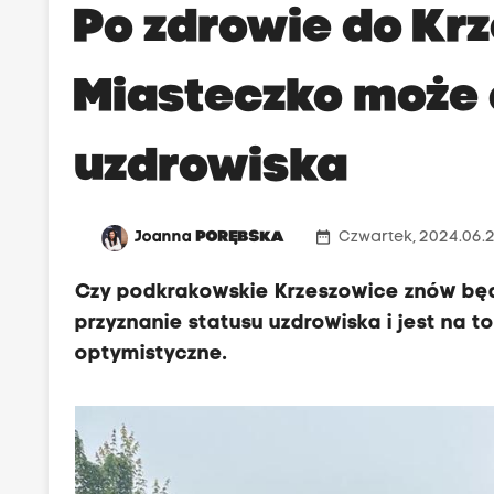
Po zdrowie do Kr
Miasteczko może 
uzdrowiska
date_range
Joanna
PORĘBSKA
Czwartek, 2024.06.2
Czy podkrakowskie Krzeszowice znów bę
przyznanie statusu uzdrowiska i jest na t
optymistyczne.