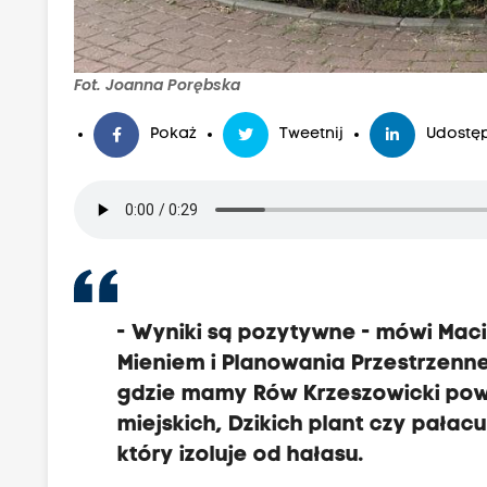
Fot. Joanna Porębska
Pokaż
Tweetnij
Udostęp
- Wyniki są pozytywne - mówi Maci
Mieniem i Planowania Przestrzenn
gdzie mamy Rów Krzeszowicki powie
miejskich, Dzikich plant czy pałac
który izoluje od hałasu.