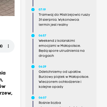
07:19
Tramwaj do Mistrzejowic ruszy
31 sierpnia. Wykonawca:
termin jest realny
06:57
Weekend z kolarskimi
emocjami w Małopolsce.
Będą spore utrudnienia na
drogach
06:29
Odetchniemy od upałów.
nia
Burzowy piątek w Małopolsce.
m,
Wieczorem ochłodzenie i
ków
kolejne opady
drzew,
06:07
Rośnie liczba