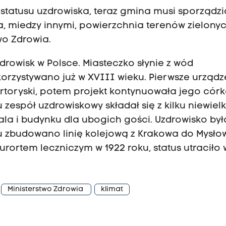
statusu uzdrowiska, teraz gmina musi sporządzi
, miedzy innymi, powierzchnia terenów zielonyc
wo Zdrowia.
drowisk w Polsce. Miasteczko słynie z wód
korzystywano już w XVIII wieku. Pierwsze urządz
toryski, potem projekt kontynuowała jego cór
 zespół uzdrowiskowy składał się z kilku niewiel
la i budynku dla ubogich gości. Uzdrowisko był
u zbudowano linię kolejową z Krakowa do Mysło
kurortem leczniczym w 1922 roku, status utraciło 
Ministerstwo Zdrowia
klimat