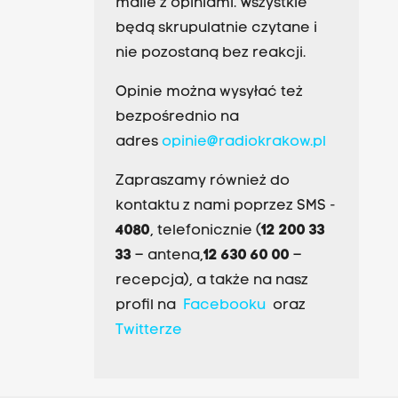
maile z opiniami. Wszystkie
będą skrupulatnie czytane i
nie pozostaną bez reakcji.
Opinie można wysyłać też
bezpośrednio na
adres
opinie@radiokrakow.pl
Zapraszamy również do
kontaktu z nami poprzez SMS -
4080
, telefonicznie (
12 200 33
33
– antena,
12 630 60 00
–
recepcja), a także na nasz
profil na
Facebooku
oraz
Twitterze