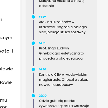
Klasyczna historia w nowej
odsłonie
14:39
i
Atak na Ukraińców w
Krakowie. Nagranie obiegło
sieć, policja szuka sprawcy
ważnym
14:31
Prof. Inga Ludwin:
ości i
Ginekologia estetyczna to
procedura okaleczająca
ołowie
14:30
Kontrola CBA w wadowickim
magistracie. Chodzi o zakup
łowie
nowych autobusów
22:30
emu
Gdzie gubi się polska
żywność?Ekspertka wskazuje
zor –