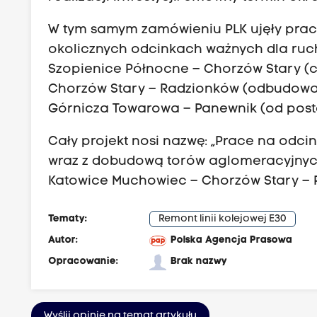
W tym samym zamówieniu PLK ujęły prac
okolicznych odcinkach ważnych dla ruchu
Szopienice Północne – Chorzów Stary (cał
Chorzów Stary – Radzionków (odbudowa wr
Górnicza Towarowa – Panewnik (od post
Cały projekt nosi nazwę: „Prace na odc
wraz z dobudową torów aglomeracyjny
Katowice Muchowiec – Chorzów Stary – Pi
Tematy:
Remont linii kolejowej E30
Autor:
Polska Agencja Prasowa
Opracowanie:
Brak nazwy
Wyślij opinię na temat artykułu