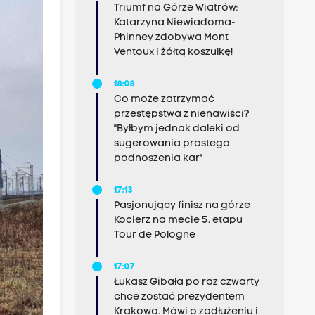
Triumf na Górze Wiatrów:
Katarzyna Niewiadoma-
Phinney zdobywa Mont
Ventoux i żółtą koszulkę!
18:08
Co może zatrzymać
przestępstwa z nienawiści?
"Byłbym jednak daleki od
sugerowania prostego
podnoszenia kar"
17:13
Pasjonujący finisz na górze
Kocierz na mecie 5. etapu
Tour de Pologne
17:07
Łukasz Gibała po raz czwarty
chce zostać prezydentem
Krakowa. Mówi o zadłużeniu i