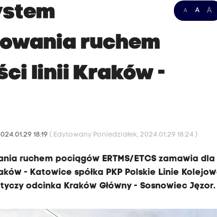
ystem
A
A
A
erowania ruchem
ci linii Kraków -
024.01.29 18:19
( Edytowany Poniedziałek, 2024.01.29 18:24 )
wania ruchem pociągów ERTMS/ETCS zamawia dla
aków - Katowice spółka PKP Polskie Linie Kolejow
tyczy odcinka Kraków Główny - Sosnowiec Jęzor.