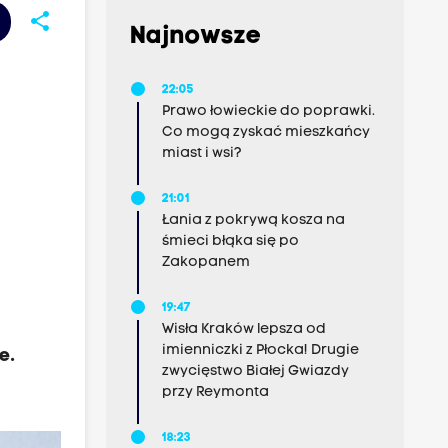
share
Najnowsze
22:05
Prawo łowieckie do poprawki.
Co mogą zyskać mieszkańcy
miast i wsi?
21:01
Łania z pokrywą kosza na
śmieci błąka się po
Zakopanem
19:47
Wisła Kraków lepsza od
imienniczki z Płocka! Drugie
e.
zwycięstwo Białej Gwiazdy
przy Reymonta
18:23