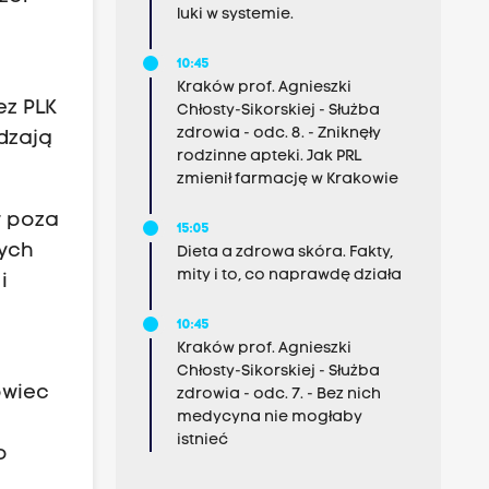
luki w systemie.
10:45
Kraków prof. Agnieszki
ez PLK
Chłosty-Sikorskiej - Służba
zdrowia - odc. 8. - Zniknęły
dzają
rodzinne apteki. Jak PRL
zmienił farmację w Krakowie
y poza
15:05
nych
Dieta a zdrowa skóra. Fakty,
mity i to, co naprawdę działa
i
10:45
Kraków prof. Agnieszki
Chłosty-Sikorskiej - Służba
owiec
zdrowia - odc. 7. - Bez nich
medycyna nie mogłaby
istnieć
o