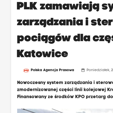
PLK zamawiają s
zarządzania i st
pociągów dla częś
Katowice
date_range
Polska Agencja Prasowa
Poniedziałek, 2
Nowoczesny system zarządzania i stero
zmodernizowanej części linii kolejowej Kr
Finansowany ze środków KPO przetarg do