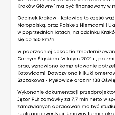
Kraków Główny” ma być finansowany w 
Odcinek Kraków - Katowice to część ważne
Małopolską, oraz Polskę z Niemcami i Uk
w poprzednich latach, na odcinku Krakó
się do 160 km/h.
W poprzedniej dekadzie zmodernizowano
Górnym Śląskiem. W lutym 2021 r., po z
prac, wznowiono kompletowanie potrzeb
Katowicami. Dotyczy ona kilkukilometrow
Szczakowa - Mysłowice oraz nr 138 Oświ
Wykonanie dokumentacji przedprojekto
Jęzor PLK zamówiły za 7,7 mln netto w sp
zamawianych opracowań ma być studium
realizacji inwestycji. Umowny termin okre