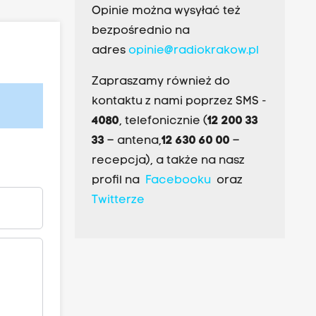
Opinie można wysyłać też
bezpośrednio na
adres
opinie@radiokrakow.pl
Zapraszamy również do
kontaktu z nami poprzez SMS -
4080
, telefonicznie (
12 200 33
33
– antena,
12 630 60 00
–
recepcja), a także na nasz
profil na
Facebooku
oraz
Twitterze