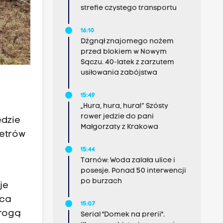
strefie czystego transportu
16:10
Dźgnął znajomego nożem
przed blokiem w Nowym
Sączu. 40-latek z zarzutem
usiłowania zabójstwa
15:49
„Hura, hura, hura!” Szósty
rower jedzie do pani
ędzie
Małgorzaty z Krakowa
metrów
15:44
Tarnów: Woda zalała ulice i
posesje. Ponad 50 interwencji
po burzach
je
sca
15:07
drogą
Serial "Domek na prerii".