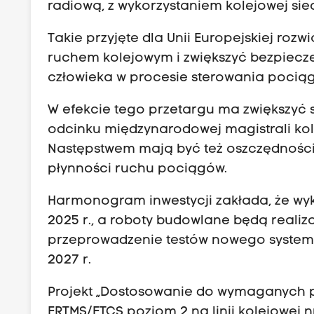
radiową, z wykorzystaniem kolejowej sie
Takie przyjęte dla Unii Europejskiej roz
ruchem kolejowym i zwiększyć bezpiecz
człowieka w procesie sterowania pocią
W efekcie tego przetargu ma zwiększyć 
odcinku międzynarodowej magistrali kol
Następstwem mają być też oszczędności
płynności ruchu pociągów.
Harmonogram inwestycji zakłada, że wy
2025 r., a roboty budowlane będą reali
przeprowadzenie testów nowego systemu 
2027 r.
Projekt „Dostosowanie do wymaganych 
ERTMS/ETCS poziom 2 na linii kolejowej nr