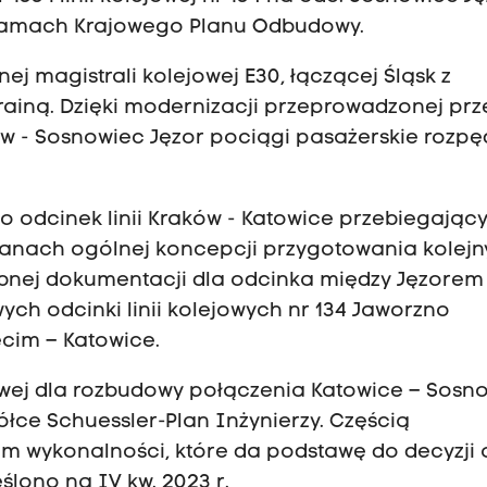
ramach Krajowego Planu Odbudowy.
j magistrali kolejowej E30, łączącej Śląsk z
rainą. Dzięki modernizacji przeprowadzonej prz
w - Sosnowiec Jęzor pociągi pasażerskie rozpę
 odcinek linii Kraków - Katowice przebiegając
mianach ogólnej koncepcji przygotowania kolej
nej dokumentacji dla odcinka między Jęzorem 
ych odcinki linii kolejowych nr 134 Jaworzno
ęcim – Katowice.
wej dla rozbudowy połączenia Katowice – Sosn
ółce Schuessler-Plan Inżynierzy. Częścią
 wykonalności, które da podstawę do decyzji 
ślono na IV kw. 2023 r.