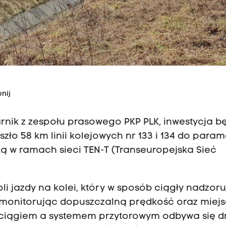
nij
rnik z zespołu prasowego PKP PLK, inwestycja b
ło 58 km linii kolejowych nr 133 i 134 do para
 w ramach sieci TEN-T (Transeuropejska Sieć
i jazdy na kolei, który w sposób ciągły nadzoru
 monitorując dopuszczalną prędkość oraz miej
ciągiem a systemem przytorowym odbywa się 