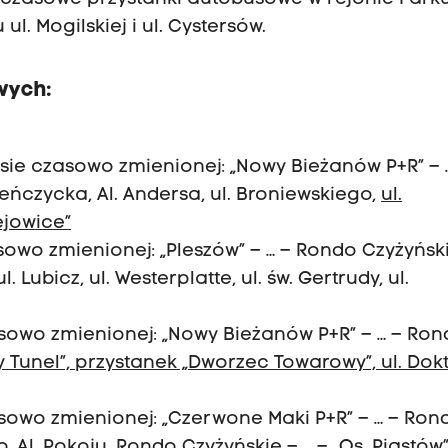
l. Mogilskiej i ul. Cystersów.
wych:
asie czasowo zmienionej: „Nowy Bieżanów P+R” – 
ieńczycka, Al. Andersa, ul. Broniewskiego,
ul.
ejowice”
sowo zmienionej: „Pleszów” – … – Rondo Czyżyńsk
l. Lubicz, ul. Westerplatte, ul. św. Gertrudy, ul.
asowo zmienionej: „Nowy Bieżanów P+R” – … – Ro
Tunel”, przystanek „Dworzec Towarowy”, ul. Dok
asowo zmienionej: „Czerwone Maki P+R” – … – Ron
 Al. Pokoju,
Rondo Czyżyńskie – … – „Os. Piastów