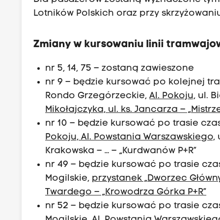
Lotników Polskich oraz przy skrzyżowaniu u
Zmiany w kursowaniu linii tramwajo
nr 5, 14, 75 – zostaną zawieszone
nr 9 – będzie kursować po kolejnej tr
Rondo Grzegórzeckie,
Al. Pokoju,
ul. B
Mikołajczyka, ul. ks. Jancarza – „Mistrz
nr 10 – będzie kursować po trasie cza
Pokoju, Al. Powstania Warszawskiego,
u
Krakowska – … – „Kurdwanów P+R”
nr 49 – będzie kursować po trasie cz
Mogilskie,
przystanek „Dworzec Główny 
Twardego – „Krowodrza Górka P+R”
nr 52 – będzie kursować po trasie cz
Mogilskie,
Al. Powstania Warszawskiego,