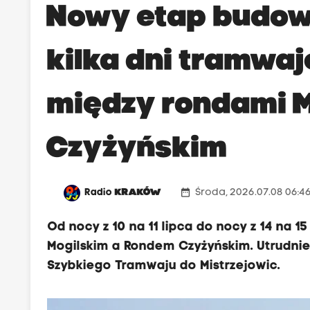
Nowy etap budowy
kilka dni tramwaj
między rondami M
Czyżyńskim
date_range
Radio
KRAKÓW
Środa, 2026.07.08 06:4
Od nocy z 10 na 11 lipca do nocy z 14 na
Mogilskim a Rondem Czyżyńskim. Utrudni
Szybkiego Tramwaju do Mistrzejowic.