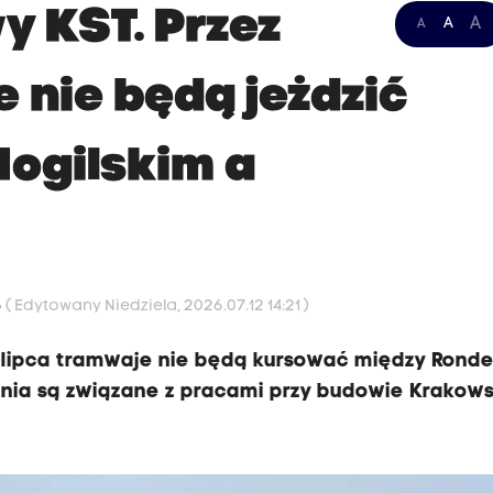
 KST. Przez
A
A
A
e nie będą jeżdzić
ogilskim a
6
( Edytowany Niedziela, 2026.07.12 14:21 )
 15 lipca tramwaje nie będą kursować między Rond
enia są związane z pracami przy budowie Krakow