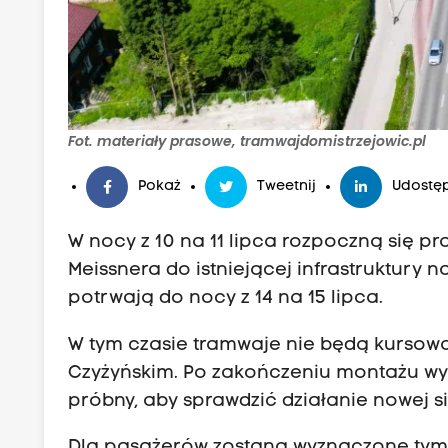
Fot. materiały prasowe, tramwajdomistrzejowic.pl
Pokaż
Tweetnij
Udostęp
W nocy z 10 na 11 lipca rozpoczną się pr
Meissnera do istniejącej infrastruktury na
potrwają do nocy z 14 na 15 lipca.
W tym czasie tramwaje nie będą kurso
Czyżyńskim. Po zakończeniu montażu w
próbny, aby sprawdzić działanie nowej si
Dla pasażerów zostaną wyznaczone tym