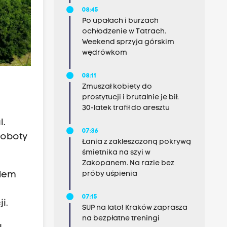
08:45
Po upałach i burzach
ochłodzenie w Tatrach.
Weekend sprzyja górskim
wędrówkom
08:11
Zmuszał kobiety do
prostytucji i brutalnie je bił.
30-latek trafił do aresztu
l.
07:36
 Roboty
Łania z zakleszczoną pokrywą
śmietnika na szyi w
Zakopanem. Na razie bez
ndem
próby uśpienia
07:15
i.
SUP na lato! Kraków zaprasza
na bezpłatne treningi
u