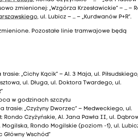
sowo zmienionej: „Wzgórza Krzesławickie” – … – 
Warszawskiego,
ul. Lubicz – … – „Kurdwanów P+R”.
 zmienione. Pozostałe linie tramwajowe będą
asie: „Cichy Kącik” – Al. 3 Maja, ul. Piłsudskiego,
asztowa, ul. Długa, ul. Doktora Twardego, ul.
”
lipca w godzinach szczytu
a trasie: „Czyżyny Dworzec” – Medweckiego, ul.
 Rondo Czyżyńskie, Al. Jana Pawła II, ul. Dąbrow
 Mogilska, Rondo Mogilskie (poziom -1), ul. Lubicz
ec Główny Wschód”