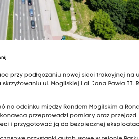
nij
ace przy podłączaniu nowej sieci trakcyjnej na u
 skrzyżowaniu ul. Mogilskiej i al. Jana Pawła II.
wać na odcinku między Rondem Mogilskim a Ro
ykonawca przeprowadzi pomiary oraz przejazd
eci i przygotować ją do bezpiecznej eksploatacj
czasowe przystanki autobusowe w rejonie Park