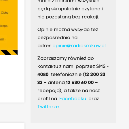
maile z opiniami. Wszystkie
będą skrupulatnie czytane i
nie pozostaną bez reakcji.
Opinie można wysyłać też
bezpośrednio na
adres
opinie@radiokrakow.pl
Zapraszamy również do
kontaktu z nami poprzez SMS -
4080
, telefonicznie (
12 200 33
33
– antena,
12 630 60 00
–
recepcja), a także na nasz
profil na
Facebooku
oraz
Twitterze