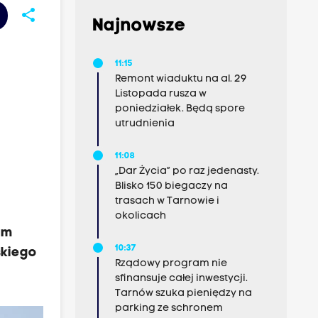
share
Najnowsze
11:15
Remont wiaduktu na al. 29
Listopada rusza w
poniedziałek. Będą spore
utrudnienia
11:08
„Dar Życia” po raz jedenasty.
Blisko 150 biegaczy na
trasach w Tarnowie i
okolicach
em
10:37
skiego
Rządowy program nie
sfinansuje całej inwestycji.
Tarnów szuka pieniędzy na
parking ze schronem