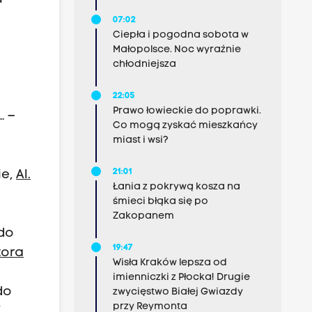
07:02
Ciepła i pogodna sobota w
Małopolsce. Noc wyraźnie
chłodniejsza
22:05
Prawo łowieckie do poprawki.
… –
Co mogą zyskać mieszkańcy
miast i wsi?
21:01
ie,
Al.
Łania z pokrywą kosza na
śmieci błąka się po
Zakopanem
ndo
19:47
tora
Wisła Kraków lepsza od
imienniczki z Płocka! Drugie
do
zwycięstwo Białej Gwiazdy
przy Reymonta
”