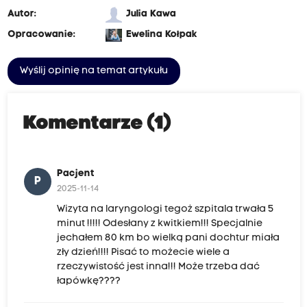
Autor:
Julia Kawa
Opracowanie:
Ewelina Kołpak
Wyślij opinię na temat artykułu
Komentarze (1)
Pacjent
P
2025-11-14
Wizyta na laryngologi tegoż szpitala trwała 5
minut !!!!! Odesłany z kwitkiem!!! Specjalnie
jechałem 80 km bo wielką pani dochtur miała
zły dzień!!!! Pisać to możecie wiele a
rzeczywistość jest inna!!! Może trzeba dać
łapówkę????