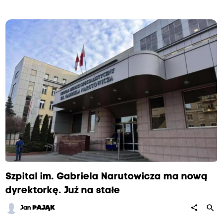
Szpital im. Gabriela Narutowicza ma nową
dyrektorkę. Już na stałe
search
share
Jan
PAJĄK