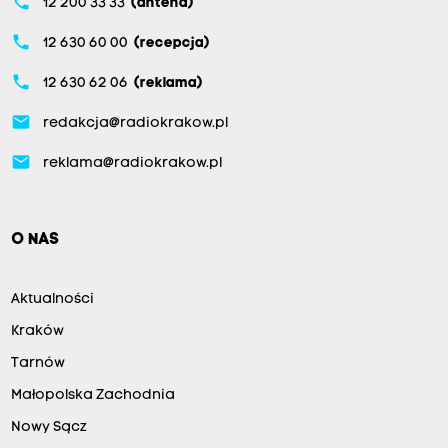
phone
12 200 33 33
(antena)
phone
12 630 60 00
(recepcja)
phone
12 630 62 06
(reklama)
email
redakcja@radiokrakow.pl
email
reklama@radiokrakow.pl
O NAS
Aktualności
Kraków
Tarnów
Małopolska Zachodnia
Nowy Sącz