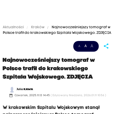
Aktualności
Kraków
Najnowocześniejszy tomograf w
Polsce trafił do krakowskiego Szpitala Wojskowego. ZDJĘCIA
share
A
A
A
Najnowocześniejszy tomograf w
Polsce trafił do krakowskiego
Szpitala Wojskowego. ZDJĘCIA
Julia
KAWA
date_range
Czwartek, 2025.11.13 14:45
( Edytowany Niedziela, 2026.01.11 10:56 )
W krakowskim Szpitalu Wojskowym stanął