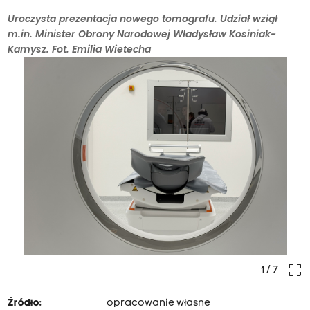
Uroczysta prezentacja nowego tomografu. Udział wziął
m.in. Minister Obrony Narodowej Władysław Kosiniak-
Kamysz. Fot. Emilia Wietecha
crop_free
1
/ 7
Źródło:
opracowanie własne