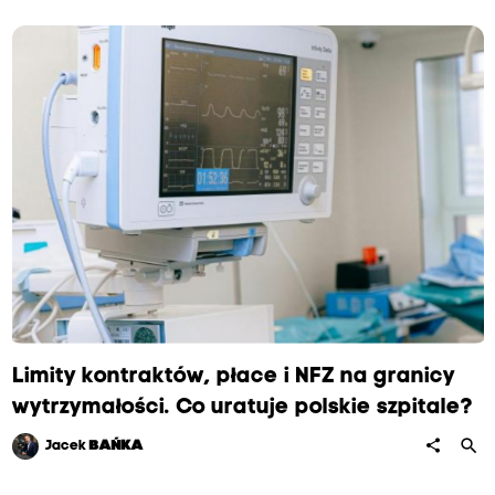
Limity kontraktów, płace i NFZ na granicy
wytrzymałości. Co uratuje polskie szpitale?
search
share
Jacek
BAŃKA