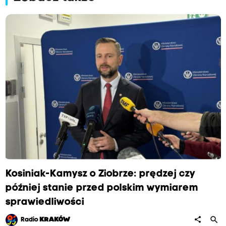
Kosiniak-Kamysz o Ziobrze: prędzej czy
później stanie przed polskim wymiarem
sprawiedliwości
search
share
Radio
KRAKÓW