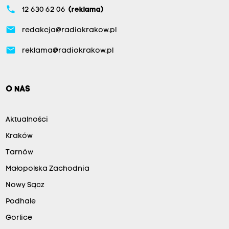
phone
12 630 62 06
(reklama)
email
redakcja@radiokrakow.pl
email
reklama@radiokrakow.pl
O NAS
Aktualności
Kraków
Tarnów
Małopolska Zachodnia
Nowy Sącz
Podhale
Gorlice