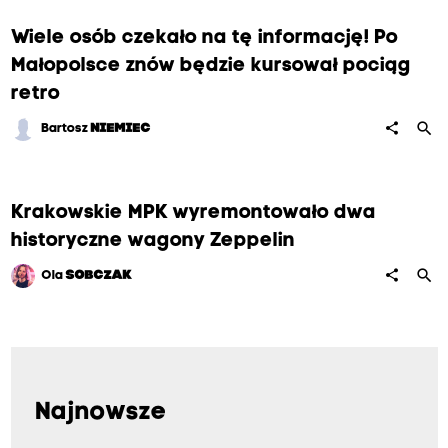
Wiele osób czekało na tę informację! Po
Małopolsce znów będzie kursował pociąg
retro
search
share
Bartosz
NIEMIEC
Krakowskie MPK wyremontowało dwa
historyczne wagony Zeppelin
search
share
Ola
SOBCZAK
Najnowsze