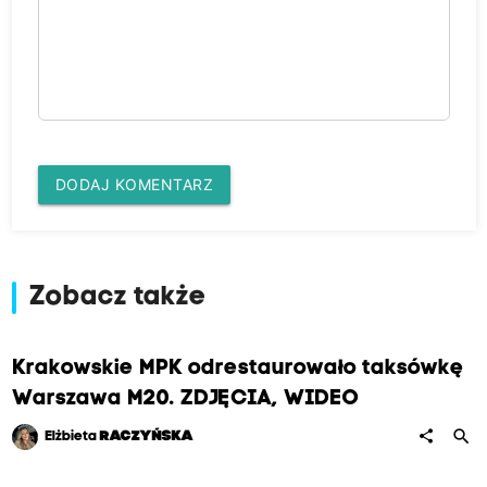
DODAJ KOMENTARZ
Zobacz także
Krakowskie MPK odrestaurowało taksówkę
Warszawa M20. ZDJĘCIA, WIDEO
search
share
Elżbieta
RACZYŃSKA