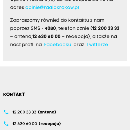
adres
opinie@radiokrakow.pl
Zapraszamy również do kontaktu z nami
poprzez SMS -
4080
, telefonicznie (
12 200 33 33
– antena,
12 630 60 00
– recepcja), a także na
nasz profil na
Facebooku
oraz
Twitterze
KONTAKT
phone
12 200 33 33
(antena)
phone
12 630 60 00
(recepcja)