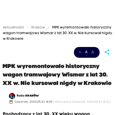
Aktualności
Kraków
MPK wyremontowało historyczny
wagon tramwajowy Wismar z lat 30. XX w. Nie kursował nigdy
w Krakowie
share
A
A
A
MPK wyremontowało historyczny
wagon tramwajowy Wismar z lat 30.
XX w. Nie kursował nigdy w Krakowie
Radio
KRAKÓW
date_range
Czwartek, 2024.05.23 16:09
( Edytowany Czwartek, 2024.05.23 16:12 )
Pochodzący z lat 30. XX wieku wagon