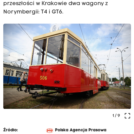
przeszłości w Krakowie dwa wagony z
Norymbergii: T4 i GT6.
crop_free
1
/ 9
Źródło:
Polska Agencja Prasowa