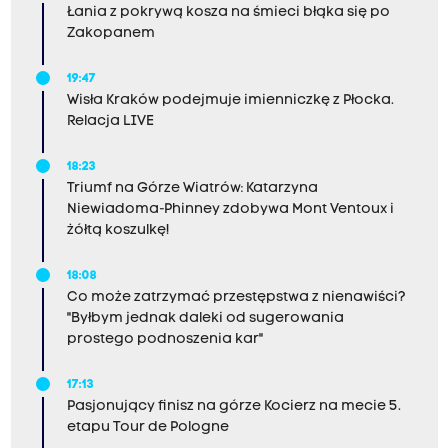
Łania z pokrywą kosza na śmieci błąka się po
Zakopanem
19:47
Wisła Kraków podejmuje imienniczkę z Płocka.
Relacja LIVE
18:23
Triumf na Górze Wiatrów: Katarzyna
Niewiadoma-Phinney zdobywa Mont Ventoux i
żółtą koszulkę!
18:08
Co może zatrzymać przestępstwa z nienawiści?
"Byłbym jednak daleki od sugerowania
prostego podnoszenia kar"
17:13
Pasjonujący finisz na górze Kocierz na mecie 5.
etapu Tour de Pologne