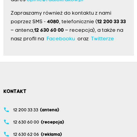
adres
opinie@radiokrakow.pl
Zapraszamy również do kontaktu z nami
poprzez SMS -
4080
, telefonicznie (
12 200 33 33
– antena,
12 630 60 00
– recepcja), a także na
nasz profil na
Facebooku
oraz
Twitterze
KONTAKT
phone
12 200 33 33
(antena)
phone
12 630 60 00
(recepcja)
phone
12 630 62 06
(reklama)