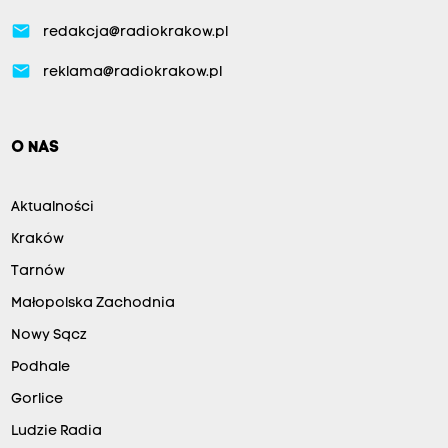
email
redakcja@radiokrakow.pl
email
reklama@radiokrakow.pl
O NAS
Aktualności
Kraków
Tarnów
Małopolska Zachodnia
Nowy Sącz
Podhale
Gorlice
Ludzie Radia