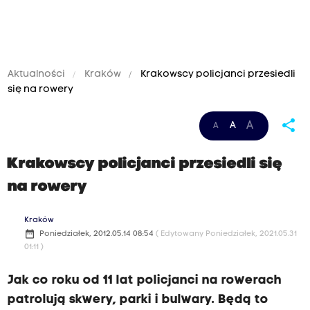
Aktualności
Kraków
Krakowscy policjanci przesiedli
się na rowery
share
A
A
A
Krakowscy policjanci przesiedli się
na rowery
Kraków
date_range
Poniedziałek, 2012.05.14 08:54
( Edytowany Poniedziałek, 2021.05.31
01:11 )
Jak co roku od 11 lat policjanci na rowerach
patrolują skwery, parki i bulwary. Będą to