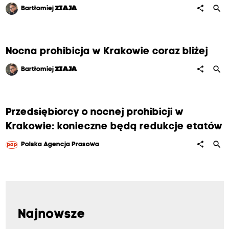
search
share
Bartłomiej
ZIAJA
Nocna prohibicja w Krakowie coraz bliżej
search
share
Bartłomiej
ZIAJA
Przedsiębiorcy o nocnej prohibicji w
Krakowie: konieczne będą redukcje etatów
search
share
Polska Agencja Prasowa
Najnowsze