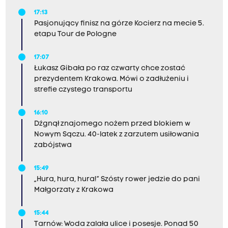
17:13
Pasjonujący finisz na górze Kocierz na mecie 5.
etapu Tour de Pologne
17:07
Łukasz Gibała po raz czwarty chce zostać
prezydentem Krakowa. Mówi o zadłużeniu i
strefie czystego transportu
16:10
Dźgnął znajomego nożem przed blokiem w
Nowym Sączu. 40-latek z zarzutem usiłowania
zabójstwa
15:49
„Hura, hura, hura!” Szósty rower jedzie do pani
Małgorzaty z Krakowa
15:44
Tarnów: Woda zalała ulice i posesje. Ponad 50