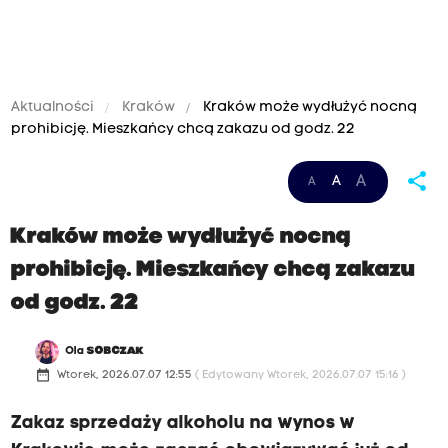
Aktualności
Kraków
Kraków może wydłużyć nocną
prohibicję. Mieszkańcy chcą zakazu od godz. 22
share
A
A
A
Kraków może wydłużyć nocną
prohibicję. Mieszkańcy chcą zakazu
od godz. 22
Ola
SOBCZAK
date_range
Wtorek, 2026.07.07 12:55
( Edytowany Wtorek, 2026.07.07 15:16 )
Zakaz sprzedaży alkoholu na wynos w