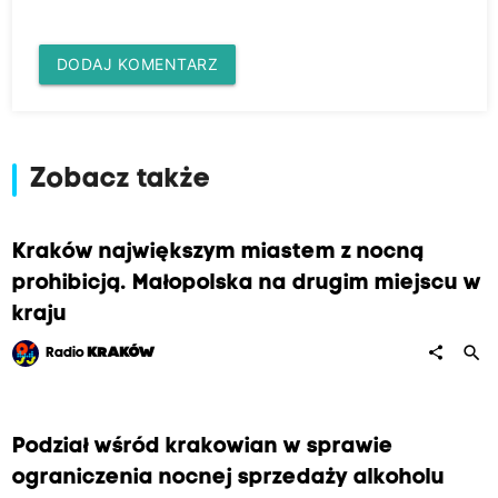
DODAJ KOMENTARZ
Zobacz także
Kraków największym miastem z nocną
prohibicją. Małopolska na drugim miejscu w
kraju
search
share
Radio
KRAKÓW
Podział wśród krakowian w sprawie
ograniczenia nocnej sprzedaży alkoholu