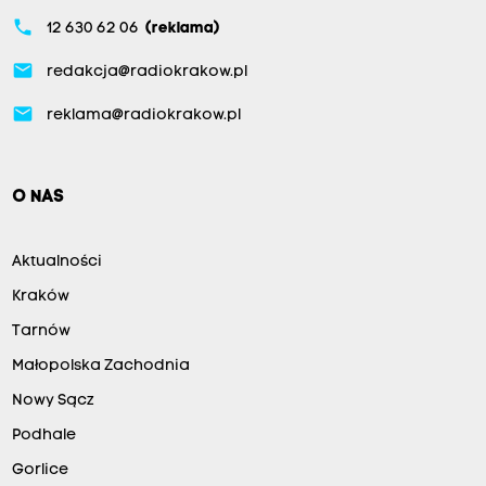
phone
12 630 62 06
(reklama)
email
redakcja@radiokrakow.pl
email
reklama@radiokrakow.pl
O NAS
Aktualności
Kraków
Tarnów
Małopolska Zachodnia
Nowy Sącz
Podhale
Gorlice