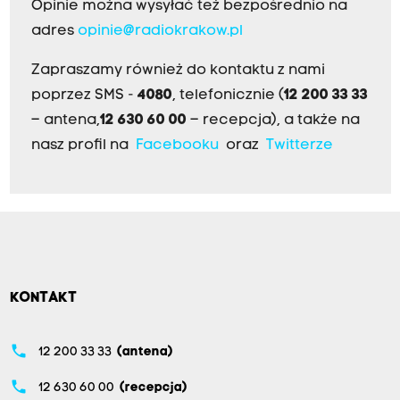
Opinie można wysyłać też bezpośrednio na
adres
opinie@radiokrakow.pl
Zapraszamy również do kontaktu z nami
poprzez SMS -
4080
, telefonicznie (
12 200 33 33
– antena,
12 630 60 00
– recepcja), a także na
nasz profil na
Facebooku
oraz
Twitterze
KONTAKT
phone
12 200 33 33
(antena)
phone
12 630 60 00
(recepcja)