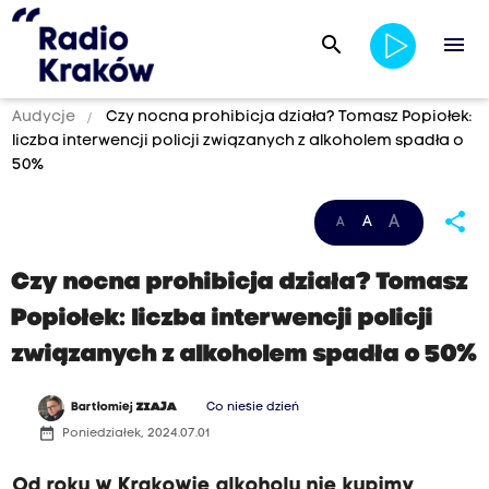
search
menu
Audycje
Czy nocna prohibicja działa? Tomasz Popiołek:
liczba interwencji policji związanych z alkoholem spadła o
50%
share
A
A
A
Czy nocna prohibicja działa? Tomasz
Popiołek: liczba interwencji policji
związanych z alkoholem spadła o 50%
Bartłomiej
ZIAJA
Co niesie dzień
date_range
Poniedziałek, 2024.07.01
Od roku w Krakowie alkoholu nie kupimy