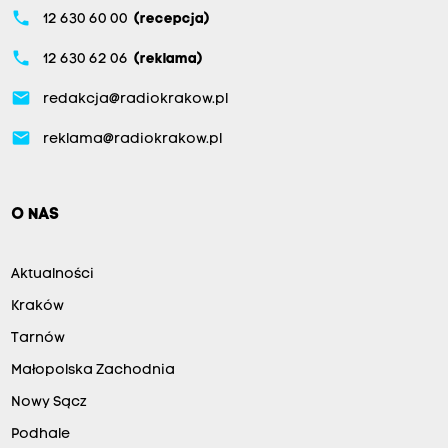
phone
12 630 60 00
(recepcja)
phone
12 630 62 06
(reklama)
email
redakcja@radiokrakow.pl
email
reklama@radiokrakow.pl
O NAS
Aktualności
Kraków
Tarnów
Małopolska Zachodnia
Nowy Sącz
Podhale