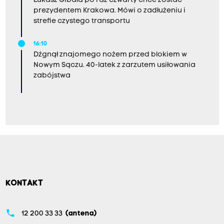
Łukasz Gibała po raz czwarty chce zostać
prezydentem Krakowa. Mówi o zadłużeniu i
strefie czystego transportu
16:10
Dźgnął znajomego nożem przed blokiem w
Nowym Sączu. 40-latek z zarzutem usiłowania
zabójstwa
KONTAKT
phone
12 200 33 33
(antena)