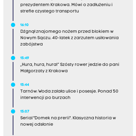
prezydentem Krakowa. Mówi o zadłużeniu i
strefie czystego transportu
16:10
Dźgnął znajomego nożem przed blokiem w
Nowym Sączu. 40-latek z zarzutem usiłowania
zabójstwa
15:49
„Hura, hura, hura!” Szósty rower jedzie do pani
Małgorzaty z Krakowa
15:44
Tarnów: Woda zalała ulice i posesje. Ponad 50
interwencji po burzach
15:07
Serial "Domek na prerii". Klasyczna historia w
nowej odsłonie