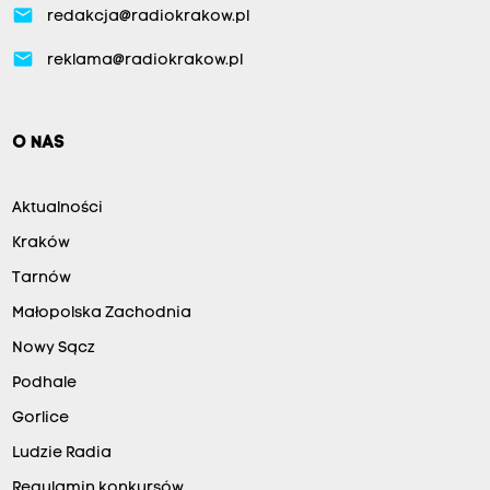
email
redakcja@radiokrakow.pl
email
reklama@radiokrakow.pl
O NAS
Aktualności
Kraków
Tarnów
Małopolska Zachodnia
Nowy Sącz
Podhale
Gorlice
Ludzie Radia
Regulamin konkursów