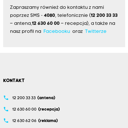
Zapraszamy również do kontaktu z nami
poprzez SMS -
4080
, telefonicznie (
12 200 33 33
– antena,
12 630 60 00
– recepcja), a także na
nasz profil na
Facebooku
oraz
Twitterze
KONTAKT
phone
12 200 33 33
(antena)
phone
12 630 60 00
(recepcja)
phone
12 630 62 06
(reklama)