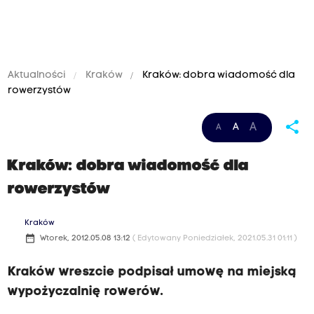
Aktualności
Kraków
Kraków: dobra wiadomość dla
rowerzystów
share
A
A
A
Kraków: dobra wiadomość dla
rowerzystów
Kraków
date_range
Wtorek, 2012.05.08 13:12
( Edytowany Poniedziałek, 2021.05.31 01:11 )
Kraków wreszcie podpisał umowę na miejską
wypożyczalnię rowerów.