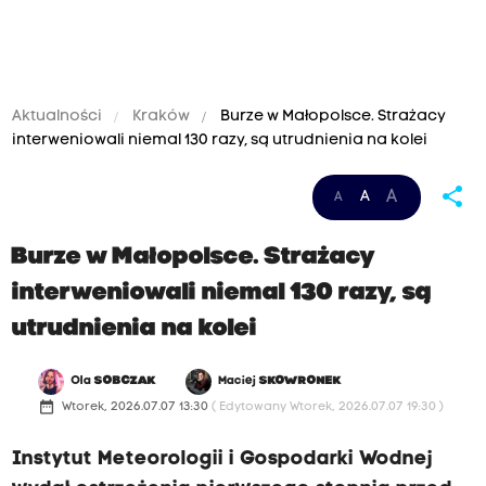
Aktualności
Kraków
Burze w Małopolsce. Strażacy
interweniowali niemal 130 razy, są utrudnienia na kolei
share
A
A
A
Burze w Małopolsce. Strażacy
interweniowali niemal 130 razy, są
utrudnienia na kolei
Ola
SOBCZAK
Maciej
SKOWRONEK
date_range
Wtorek, 2026.07.07 13:30
( Edytowany Wtorek, 2026.07.07 19:30 )
Instytut Meteorologii i Gospodarki Wodnej