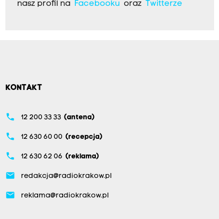
nasz profil na
Facebooku
oraz
Twitterze
KONTAKT
phone
12 200 33 33
(antena)
phone
12 630 60 00
(recepcja)
phone
12 630 62 06
(reklama)
email
redakcja@radiokrakow.pl
email
reklama@radiokrakow.pl