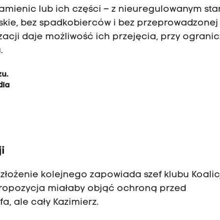
amienic lub ich części – z nieuregulowanym st
skie, bez spadkobierców i bez przeprowadzonej
izacji daje możliwość ich przejęcia, przy ogran
.
zu.
dla
i
 złożenie kolejnego zapowiada szef klubu Koalic
propozycja miałaby objąć ochroną przed
fa, ale cały Kazimierz.