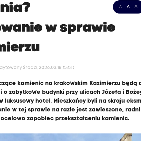
ania?
A
A
A
owanie w sprawie
mierzu
Edytowany Środa, 2026.03.18 15:13 )
tyczące kamienic na krakowskim Kazimierzu będą d
i o zabytkowe budynki przy ulicach Józefa i Boż
 luksusowy hotel. Mieszkańcy byli na skraju eksmi
ie w tej sprawie na razie jest zawieszone, radn
docelowo zapobiec przekształceniu kamienic.