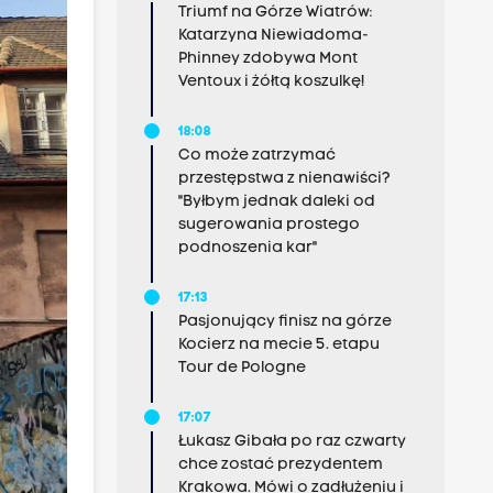
Triumf na Górze Wiatrów:
Katarzyna Niewiadoma-
Phinney zdobywa Mont
Ventoux i żółtą koszulkę!
18:08
Co może zatrzymać
przestępstwa z nienawiści?
"Byłbym jednak daleki od
sugerowania prostego
podnoszenia kar"
17:13
Pasjonujący finisz na górze
Kocierz na mecie 5. etapu
Tour de Pologne
17:07
Łukasz Gibała po raz czwarty
chce zostać prezydentem
Krakowa. Mówi o zadłużeniu i