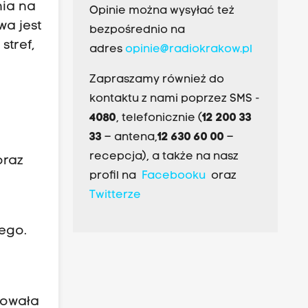
nia na
Opinie można wysyłać też
wa jest
bezpośrednio na
stref,
adres
opinie@radiokrakow.pl
Zapraszamy również do
kontaktu z nami poprzez SMS -
4080
, telefonicznie (
12 200 33
33
– antena,
12 630 60 00
–
recepcja), a także na nasz
oraz
profil na
Facebooku
oraz
Twitterze
ego.
dowała