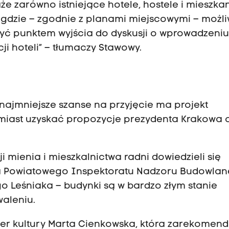
e zarówno istniejące hotele, hostele i mieszka
 gdzie – zgodnie z planami miejscowymi – możli
 punktem wyjścia do dyskusji o wprowadzeniu 
ji hoteli” – tłumaczy Stawowy.
 najmniejsze szanse na przyjęcie ma projekt
iast uzyskać propozycje prezydenta Krakowa 
mienia i mieszkalnictwa radni dowiedzieli się
la Powiatowego Inspektoratu Nadzoru Budowlan
ego Leśniaka – budynki są w bardzo złym stanie
waleniu.
ter kultury Marta Cienkowska, która zarekomen