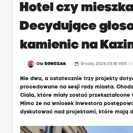
Hotel czy mieszk
Decydujące głos
kamienic na Kazi
date_range
Ola
SOBCZAK
Środa, 2026.03.18 11:55
( 
Nie dwa, a ostatecznie trzy projekty do
procedowane na sesji rady miasta. Chodz
Ciała, które miały zostać przekształcone w
Mimo że na wniosek inwestora postępowan
dyskutować nad projektami, które mają 