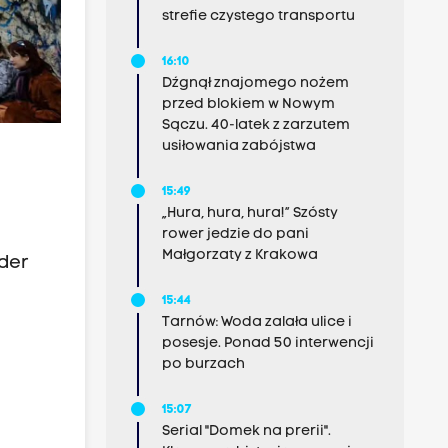
strefie czystego transportu
16:10
Dźgnął znajomego nożem
przed blokiem w Nowym
Sączu. 40-latek z zarzutem
usiłowania zabójstwa
15:49
„Hura, hura, hura!” Szósty
rower jedzie do pani
Małgorzaty z Krakowa
der
15:44
Tarnów: Woda zalała ulice i
posesje. Ponad 50 interwencji
po burzach
15:07
Serial "Domek na prerii".