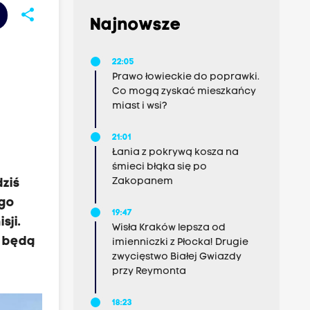
share
Najnowsze
22:05
Prawo łowieckie do poprawki.
Co mogą zyskać mieszkańcy
miast i wsi?
21:01
Łania z pokrywą kosza na
śmieci błąka się po
Zakopanem
ziś
ego
19:47
sji.
Wisła Kraków lepsza od
i będą
imienniczki z Płocka! Drugie
zwycięstwo Białej Gwiazdy
przy Reymonta
18:23