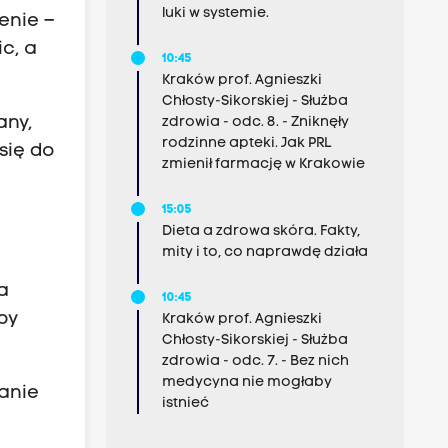
luki w systemie.
enie –
c, a
10:45
Kraków prof. Agnieszki
Chłosty-Sikorskiej - Służba
any,
zdrowia - odc. 8. - Zniknęły
rodzinne apteki. Jak PRL
się do
zmienił farmację w Krakowie
15:05
Dieta a zdrowa skóra. Fakty,
mity i to, co naprawdę działa
a
10:45
by
Kraków prof. Agnieszki
Chłosty-Sikorskiej - Służba
zdrowia - odc. 7. - Bez nich
medycyna nie mogłaby
zanie
istnieć