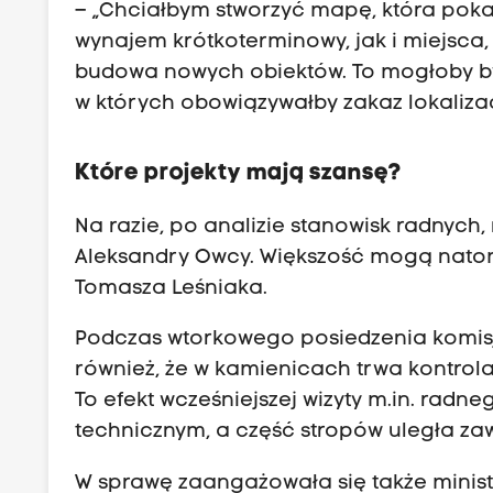
– „Chciałbym stworzyć mapę, która pokaż
wynajem krótkoterminowy, jak i miejsca,
budowa nowych obiektów. To mogłoby być
w których obowiązywałby zakaz lokalizac
Które projekty mają szansę?
Na razie, po analizie stanowisk radnych,
Aleksandry Owcy. Większość mogą natom
Tomasza Leśniaka.
Podczas wtorkowego posiedzenia komisji 
również, że w kamienicach trwa kontro
To efekt wcześniejszej wizyty m.in. radn
technicznym, a część stropów uległa za
W sprawę zaangażowała się także minis