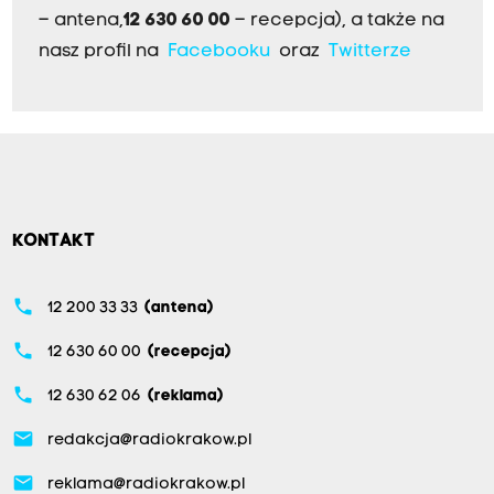
– antena,
12 630 60 00
– recepcja), a także na
nasz profil na
Facebooku
oraz
Twitterze
KONTAKT
phone
12 200 33 33
(antena)
phone
12 630 60 00
(recepcja)
phone
12 630 62 06
(reklama)
email
redakcja@radiokrakow.pl
email
reklama@radiokrakow.pl