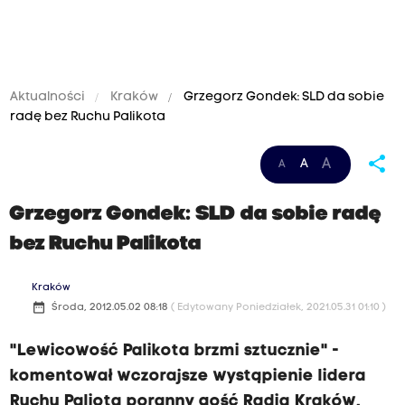
Aktualności
Kraków
Grzegorz Gondek: SLD da sobie
radę bez Ruchu Palikota
share
A
A
A
Grzegorz Gondek: SLD da sobie radę
bez Ruchu Palikota
Kraków
date_range
Środa, 2012.05.02 08:18
( Edytowany Poniedziałek, 2021.05.31 01:10 )
"Lewicowość Palikota brzmi sztucznie" -
komentował wczorajsze wystąpienie lidera
Ruchu Paliota poranny gość Radia Kraków,