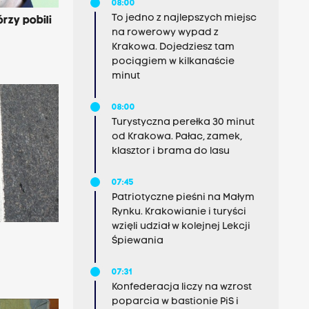
08:00
To jedno z najlepszych miejsc
rzy pobili
na rowerowy wypad z
Krakowa. Dojedziesz tam
pociągiem w kilkanaście
minut
08:00
Turystyczna perełka 30 minut
od Krakowa. Pałac, zamek,
klasztor i brama do lasu
07:45
Patriotyczne pieśni na Małym
Rynku. Krakowianie i turyści
wzięli udział w kolejnej Lekcji
Śpiewania
07:31
Konfederacja liczy na wzrost
poparcia w bastionie PiS i