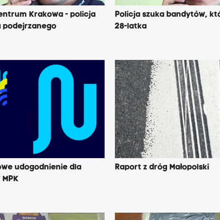
entrum Krakowa - policja
Policja szuka bandytów, któ
a podejrzanego
28-latka
owe udogodnienie dla
Raport z dróg Małopolski
w MPK