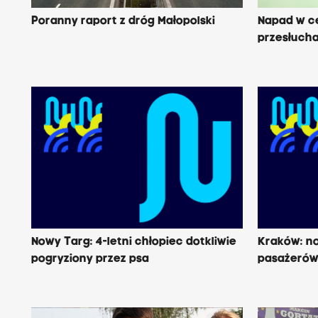
Poranny raport z dróg Małopolski
Napad w c
przesłuch
Nowy Targ: 4-letni chłopiec dotkliwie
Kraków: n
pogryziony przez psa
pasażeró