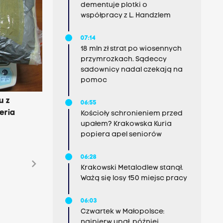
dementuje plotki o
współpracy z L. Handzlem
07:14
18 mln zł strat po wiosennych
przymrozkach. Sądeccy
sadownicy nadal czekają na
pomoc
u z
06:55
eria
Kościoły schronieniem przed
upałem? Krakowska Kuria
popiera apel seniorów
06:28
chevron_right
Krakowski Metalodlew stanął.
Ważą się losy 150 miejsc pracy
06:03
Czwartek w Małopolsce:
najpierw upał, później