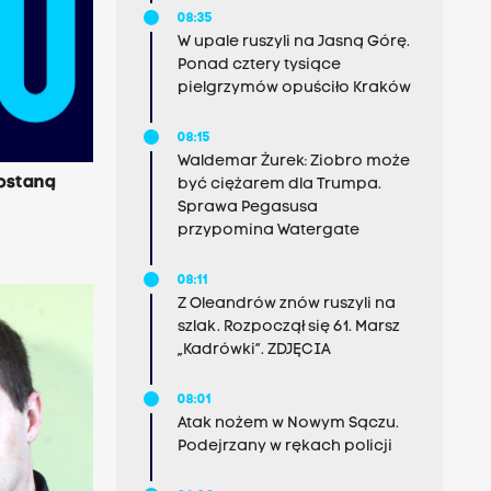
08:35
W upale ruszyli na Jasną Górę.
Ponad cztery tysiące
pielgrzymów opuściło Kraków
08:15
Waldemar Żurek: Ziobro może
dostaną
być ciężarem dla Trumpa.
Sprawa Pegasusa
przypomina Watergate
08:11
Z Oleandrów znów ruszyli na
szlak. Rozpoczął się 61. Marsz
„Kadrówki”. ZDJĘCIA
08:01
Atak nożem w Nowym Sączu.
Podejrzany w rękach policji