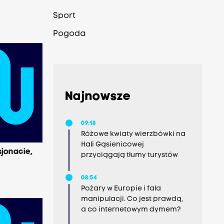
Sport
Pogoda
Najnowsze
09:18
Różowe kwiaty wierzbówki na
Hali Gąsienicowej
sjonacie,
przyciągają tłumy turystów
08:54
Pożary w Europie i fala
manipulacji. Co jest prawdą,
a co internetowym dymem?