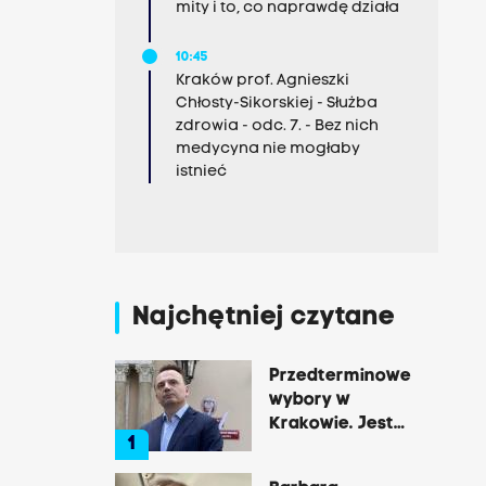
mity i to, co naprawdę działa
10:45
Kraków prof. Agnieszki
Chłosty-Sikorskiej - Służba
zdrowia - odc. 7. - Bez nich
medycyna nie mogłaby
istnieć
Najchętniej czytane
Przedterminowe
wybory w
Krakowie. Jest
1
decyzja Łukasza
Gibały