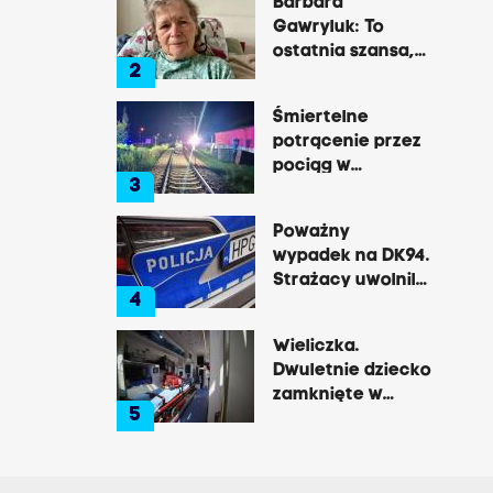
Barbara
Gawryluk: To
ostatnia szansa,
2
by opowiedzieć o
tej okrutnej
Śmiertelne
chorobie
potrącenie przez
pociąg w
3
Rzozowie.
Utrudnienia na
Poważny
trasie do Krakowa
wypadek na DK94.
Strażacy uwolnili
4
zakleszczonego
kierowcę
Wieliczka.
Dwuletnie dziecko
zamknięte w
5
nagrzanym aucie,
matka była na
zakupach