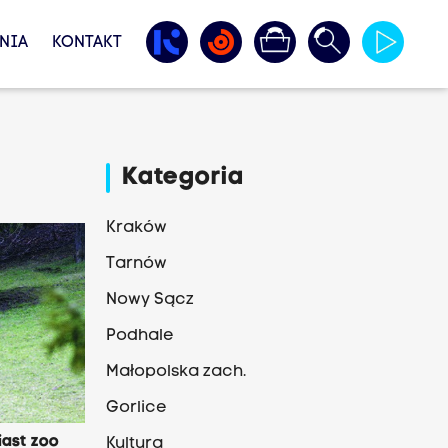
NIA
KONTAKT
Kategoria
Kraków
Tarnów
Nowy Sącz
Podhale
Małopolska zach.
Gorlice
iast zoo
Kultura