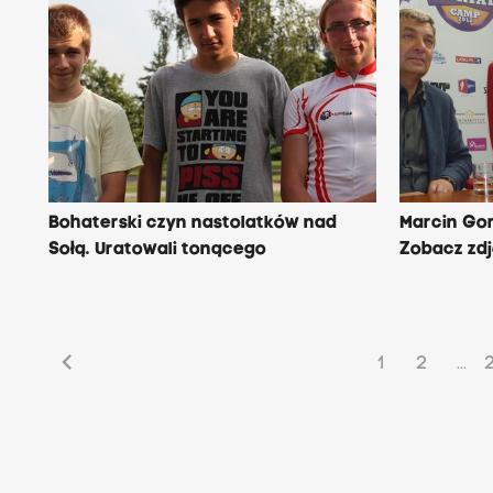
Bohaterski czyn nastolatków nad
Marcin Gor
Sołą. Uratowali tonącego
Zobacz zdję
chevron_left
1
2
...