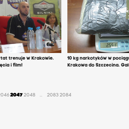
tat trenuje w Krakowie.
10 kg narkotyków w pociąg
cia i film!
Krakowa do Szczecina. Gal
2046
2047
2048
2083
2084
...