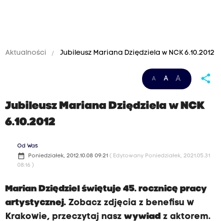
Aktualności
Jubileusz Mariana Dziędziela w NCK 6.10.2012
share
A
A
A
Jubileusz Mariana Dziędziela w NCK
6.10.2012
Od Was
date_range
Poniedziałek, 2012.10.08 09:21
( Edytowany Poniedziałek, 2021.05.31
08:16 )
Marian Dziędziel świętuje 45. rocznicę pracy
artystycznej.
Zobacz zdjęcia z benefisu w
Krakowie, przeczytaj nasz
wywiad
z aktorem.