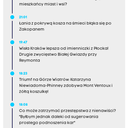
mieszkańcy miast i wsi?
21:01
Łania z pokrywą kosza na śmieci błąka się po
Zakopanem
19:47
Wisła Kraków lepsza od imienniczki z Płocka!
Drugie zwycięstwo Białej Gwiazdy przy
Reymonta
18:23
Triumf na Górze Wiatrów: Katarzyna
Niewiadoma-Phinney zdobywa Mont Ventoux i
żółtą koszulkę!
18:08
Co może zatrzymać przestępstwa z nienawiści?
"Byłbym jednak daleki od sugerowania
prostego podnoszenia kar"