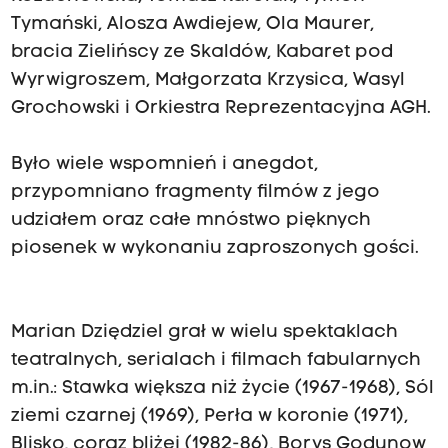
Tymański, Alosza Awdiejew, Ola Maurer,
bracia Zielińscy ze Skaldów, Kabaret pod
Wyrwigroszem, Małgorzata Krzysica, Wasyl
Grochowski i Orkiestra Reprezentacyjna AGH.
Było wiele wspomnień i anegdot,
przypomniano fragmenty filmów z jego
udziałem oraz całe mnóstwo pięknych
piosenek w wykonaniu zaproszonych gości.
Marian Dziędziel grał w wielu spektaklach
teatralnych, serialach i filmach fabularnych
m.in.: Stawka większa niż życie (1967-1968), Sól
ziemi czarnej (1969), Perła w koronie (1971),
Blisko, coraz bliżej (1982-86), Borys Godunow