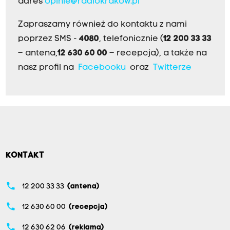
adres
opinie@radiokrakow.pl
Zapraszamy również do kontaktu z nami
poprzez SMS -
4080
, telefonicznie (
12 200 33 33
– antena,
12 630 60 00
– recepcja), a także na
nasz profil na
Facebooku
oraz
Twitterze
KONTAKT
phone
12 200 33 33
(antena)
phone
12 630 60 00
(recepcja)
phone
12 630 62 06
(reklama)