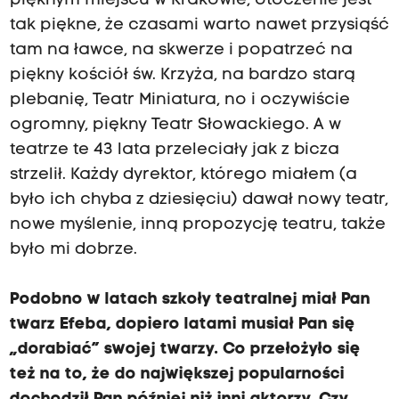
pięknym miejscu w Krakowie, otoczenie jest
tak piękne, że czasami warto nawet przysiąść
tam na ławce, na skwerze i popatrzeć na
piękny kościół św. Krzyża, na bardzo starą
plebanię, Teatr Miniatura, no i oczywiście
ogromny, piękny Teatr Słowackiego. A w
teatrze te 43 lata przeleciały jak z bicza
strzelił. Każdy dyrektor, którego miałem (a
było ich chyba z dziesięciu) dawał nowy teatr,
nowe myślenie, inną propozycję teatru, także
było mi dobrze.
Podobno w latach szkoły teatralnej miał Pan
twarz Efeba, dopiero latami musiał Pan się
„dorabiać” swojej twarzy. Co przełożyło się
też na to, że do największej popularności