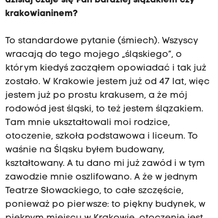
dzisiaj czuje się Pan bardziej ślązakiem czy
krakowianinem?
To standardowe pytanie (śmiech). Wszyscy
wracają do tego mojego „śląskiego”, o
którym kiedyś zacząłem opowiadać i tak już
zostało. W Krakowie jestem już od 47 lat, więc
jestem już po prostu krakusem, a że mój
rodowód jest śląski, to też jestem ślązakiem.
Tam mnie ukształtowali moi rodzice,
otoczenie, szkoła podstawowa i liceum. To
waśnie na Śląsku byłem budowany,
kształtowany. A tu dano mi już zawód i w tym
zawodzie mnie oszlifowano. A że w jednym
Teatrze Słowackiego, to całe szczęście,
ponieważ po pierwsze: to piękny budynek, w