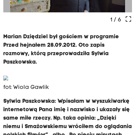
-
crop_free
1
/ 6
Marian Dziędziel był gościem w programie
Przed hejnałem 28.09.2012. Oto zapis
rozmowy, którą przeprowadziła Sylwia
Paszkowska.
fot: Wiola Gawlik
Sylwia Paszkowska:
Wpisałam w wyszukiwarkę
internetową Pana imię i nazwisko i ukazały się
same miłe rzeczy. Np. taka opinia: „Dzięki
niemu i Smażowskiemu wróciłem do oglądania