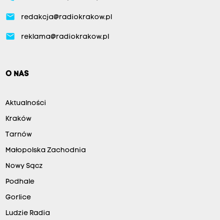
email
redakcja@radiokrakow.pl
email
reklama@radiokrakow.pl
O NAS
Aktualności
Kraków
Tarnów
Małopolska Zachodnia
Nowy Sącz
Podhale
Gorlice
Ludzie Radia