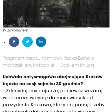
W Zakopanem
Fragment zapisu rozmowy Jacka Bańki z
marszałkiem Małopolski - Jackiem Krupą:
Uchwała antysmogowa obejmująca Kraków
będzie na sesji sejmiku 30 grudnia?
- Zdecydujemy pojutrze, ponieważ wczoraj
wieczorem wpłynął do mnie wiosek od
prezydenta Krakowa, który proponuje, żeby