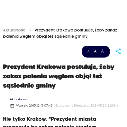
Aktualności
Prezydent Krakowa postuluje, żeby zakaz
palenia węglem objął też sąsiednie gminy
share
A
A
A
Prezydent Krakowa postuluje, żeby
zakaz palenia węglem objął też
sąsiednie gminy
Aktualności
date_range
Wtorek, 2015.12.15 07:43
( Edytowany Niedziela, 2021.05.30 23:03 )
Nie tylko Kraków. "Prezydent miasta