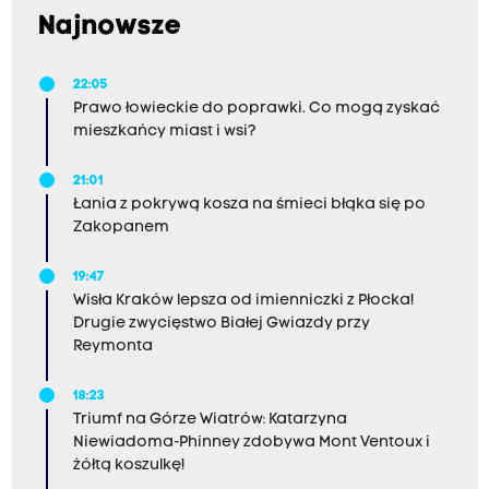
Najnowsze
22:05
Prawo łowieckie do poprawki. Co mogą zyskać
mieszkańcy miast i wsi?
21:01
Łania z pokrywą kosza na śmieci błąka się po
Zakopanem
19:47
Wisła Kraków lepsza od imienniczki z Płocka!
Drugie zwycięstwo Białej Gwiazdy przy
Reymonta
18:23
Triumf na Górze Wiatrów: Katarzyna
Niewiadoma-Phinney zdobywa Mont Ventoux i
żółtą koszulkę!