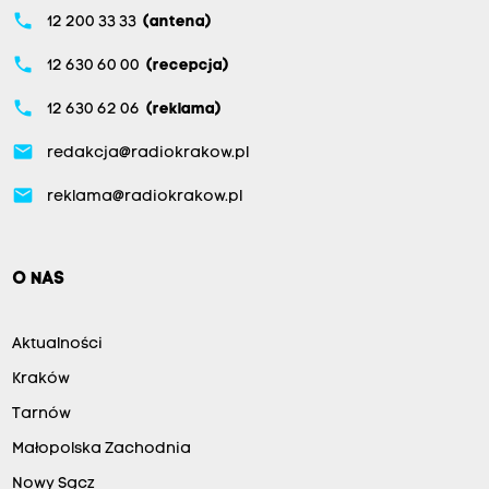
phone
12 200 33 33
(antena)
phone
12 630 60 00
(recepcja)
phone
12 630 62 06
(reklama)
email
redakcja@radiokrakow.pl
email
reklama@radiokrakow.pl
O NAS
Aktualności
Kraków
Tarnów
Małopolska Zachodnia
Nowy Sącz