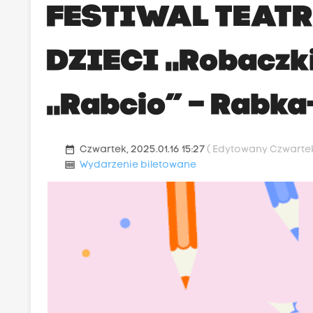
FESTIWAL TEAT
DZIECI „Robaczki”
„Rabcio” – Rabka
date_range
Czwartek, 2025.01.16 15:27
( Edytowany Czwartek,
money
Wydarzenie biletowane