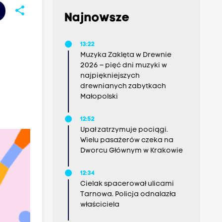
share
Najnowsze
13:22
Muzyka Zaklęta w Drewnie
2026 – pięć dni muzyki w
najpiękniejszych
drewnianych zabytkach
Małopolski
12:52
Upał zatrzymuje pociągi.
Wielu pasażerów czeka na
Dworcu Głównym w Krakowie
12:34
Cielak spacerował ulicami
Tarnowa. Policja odnalazła
właściciela