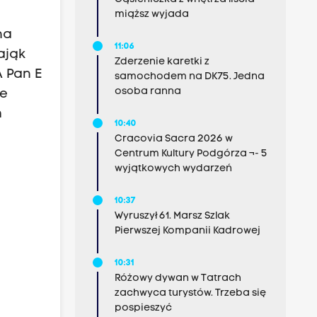
miąższ wyjada
na
11:06
ająk
Zderzenie karetki z
A Pan E
samochodem na DK75. Jedna
osoba ranna
ie
m
10:40
Cracovia Sacra 2026 w
Centrum Kultury Podgórza ¬- 5
wyjątkowych wydarzeń
10:37
Wyruszył 61. Marsz Szlak
Pierwszej Kompanii Kadrowej
10:31
Różowy dywan w Tatrach
zachwyca turystów. Trzeba się
pospieszyć