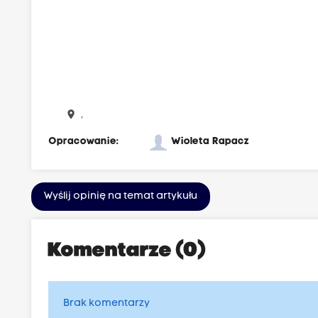
place
,
Opracowanie:
Wioleta Rapacz
Wyślij opinię na temat artykułu
Komentarze (0)
Brak komentarzy