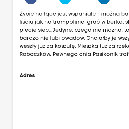
Życie na łące jest wspaniałe - można b
liściu jak na trampolinie, grać w berka
plecie sieć… Jedyne, czego nie można, t
bardzo nie lubi owadów. Chciałby je wsz
weszły już za koszulę. Mieszka tuż za rz
Robaczków. Pewnego dnia Pasikonik trafi
Adres