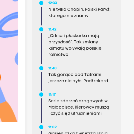
12:33
Nie tylko Chopin. Polski Paryż,
którego nie znamy
11:42
„Orkisz i płaskurka mają
przyszłość”. Tak zmiany
klimatu wpływają polskie
rolnictwo
11:40
Tak gorąco pod Tatrami
jeszcze nie było. Padł rekord
11:17
Seria zdarzeń drogowych w
Małopolsce. Kierowcy muszą
liczyć się z utrudnieniami
11:09
Gąsieniczka z wnętrza liścia