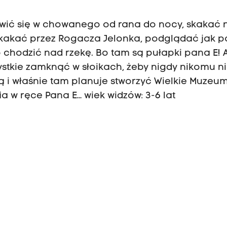
awić się w chowanego od rana do nocy, skakać 
, skakać przez Rogacza Jelonka, podglądać jak p
o chodzić nad rzekę. Bo tam są pułapki pana E! 
ystkie zamknąć w słoikach, żeby nigdy nikomu n
eką i właśnie tam planuje stworzyć Wielkie Muzeu
a w ręce Pana E… wiek widzów: 3-6 lat