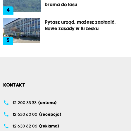
brama do lasu
4
Pytasz urząd, możesz zapłacić.
Nowe zasady w Brzesku
5
KONTAKT
phone
12 200 33 33
(antena)
phone
12 630 60 00
(recepcja)
phone
12 630 62 06
(reklama)