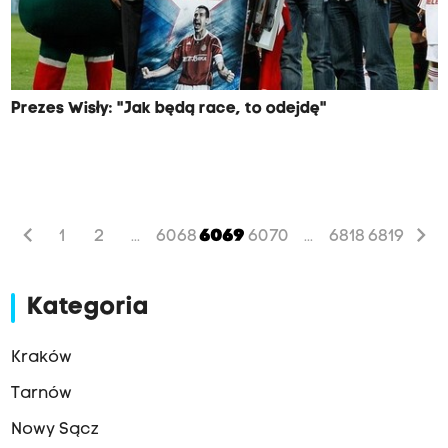
Prezes Wisły: "Jak będą race, to odejdę"
chevron_left
chevron_right
1
2
6068
6069
6070
6818
6819
...
...
Kategoria
Kraków
Tarnów
Nowy Sącz