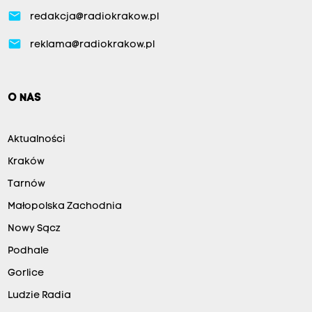
email
redakcja@radiokrakow.pl
email
reklama@radiokrakow.pl
O NAS
Aktualności
Kraków
Tarnów
Małopolska Zachodnia
Nowy Sącz
Podhale
Gorlice
Ludzie Radia