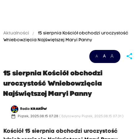
Aktualności
15 sierpnia Kościół obchodzi uroczystość
Wniebowzięcia Najświętszej Maryi Panny
share
A
A
A
15 sierpnia Kościół obchodzi
uroczystość Wniebowzięcia
Najświętszej Maryi Panny
Radio
KRAKÓW
date_range
Piątek, 2025.08.15 07:28
( Edytowany Piątek, 2025.08.15 07:31 )
Kościół 15 sierpnia obchodzi uroczystość