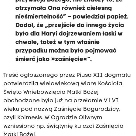
przywileju Bożego, nie znaczy to, że
otrzymała Ona również cielesną
nieśmiertelność” – powiedział papież.
Dodał, że „przejście do innego życia
było dla Maryi dojrzewaniem łaski w
chwale, toteż w tym właśnie
przypadku można było pojmować
śmierć jako »zaśnięcie«”.
Treść ogłoszonego przez Piusa XII dogmatu
potwierdziła wielowiekową wiarę Kościoła.
Święto Wniebowzięcia Matki Bożej
obchodzone było już na przełomie V i VI
wieku pod nazwą Zaśnięcie Bogurodzicy,
czyli Koimesis. W Ogrodzie Oliwnym
wzniesiono np. świątynię ku czci Zaśnięcia
Matki Bożej.