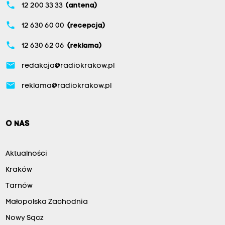
phone
12 200 33 33
(antena)
phone
12 630 60 00
(recepcja)
phone
12 630 62 06
(reklama)
email
redakcja@radiokrakow.pl
email
reklama@radiokrakow.pl
O NAS
Aktualności
Kraków
Tarnów
Małopolska Zachodnia
Nowy Sącz