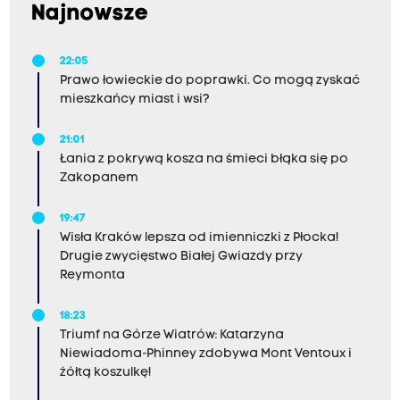
Najnowsze
22:05
Prawo łowieckie do poprawki. Co mogą zyskać
mieszkańcy miast i wsi?
21:01
Łania z pokrywą kosza na śmieci błąka się po
Zakopanem
19:47
Wisła Kraków lepsza od imienniczki z Płocka!
Drugie zwycięstwo Białej Gwiazdy przy
Reymonta
18:23
Triumf na Górze Wiatrów: Katarzyna
Niewiadoma-Phinney zdobywa Mont Ventoux i
żółtą koszulkę!